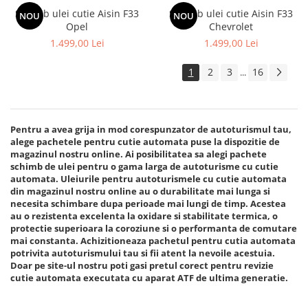
Schimb ulei cutie Aisin F33
Schimb ulei cutie Aisin F33
NOU
NOU
Opel
Chevrolet
1.499,00 Lei
1.499,00 Lei
1
2
3
16
...
Pentru a avea grija in mod corespunzator de autoturismul tau,
alege pachetele pentru cutie automata puse la dispozitie de
magazinul nostru online. Ai posibilitatea sa alegi pachete
schimb de ulei pentru o gama larga de autoturisme cu cutie
automata. Uleiurile pentru autoturismele cu cutie automata
din magazinul nostru online au o durabilitate mai lunga si
necesita schimbare dupa perioade mai lungi de timp. Acestea
au o rezistenta excelenta la oxidare si stabilitate termica, o
protectie superioara la coroziune si o performanta de comutare
mai constanta. Achizitioneaza pachetul pentru cutia automata
potrivita autoturismului tau si fii atent la nevoile acestuia.
Doar pe site-ul nostru poti gasi pretul corect pentru revizie
cutie automata executata cu aparat ATF de ultima generatie.