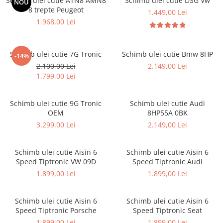
Schimb ulei cutie ATN8 AMN8
Schimb ulei cutie DSG Vw
NOU
8 trepte Peugeot
1.449,00 Lei
1.968,00 Lei
Schimb ulei cutie 7G Tronic
Schimb ulei cutie Bmw 8HP
-14%
2.100,00 Lei
2.149,00 Lei
1.799,00 Lei
Schimb ulei cutie 9G Tronic
Schimb ulei cutie Audi
OEM
8HP55A 0BK
3.299,00 Lei
2.149,00 Lei
Schimb ulei cutie Aisin 6
Schimb ulei cutie Aisin 6
Speed Tiptronic VW 09D
Speed Tiptronic Audi
1.899,00 Lei
1.899,00 Lei
Schimb ulei cutie Aisin 6
Schimb ulei cutie Aisin 6
Speed Tiptronic Porsche
Speed Tiptronic Seat
1.899,00 Lei
1.899,00 Lei