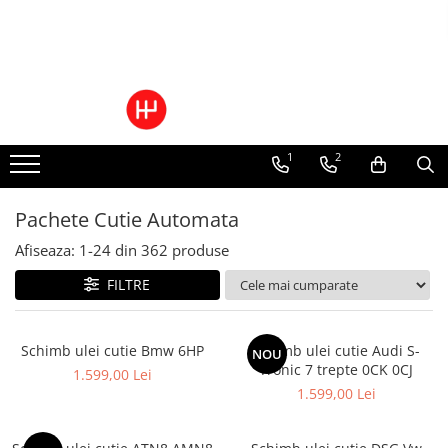
Ulei/lubrifianti
Ulei cutie automata
Filtre cutii automate
1
2
Pachete Cutie Automata
Afiseaza:
1-
24
din
362
produse
FILTRE
Schimb ulei cutie Bmw 6HP
Schimb ulei cutie Audi S-
NOU
Tronic 7 trepte 0CK 0CJ
1.599,00 Lei
1.599,00 Lei