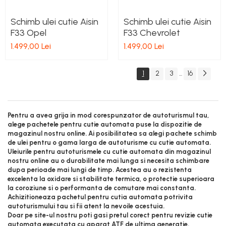
Schimb ulei cutie Aisin
Schimb ulei cutie Aisin
F33 Opel
F33 Chevrolet
1.499,00 Lei
1.499,00 Lei
1
2
3
16
...
Pentru a avea grija in mod corespunzator de autoturismul tau,
alege pachetele pentru cutie automata puse la dispozitie de
magazinul nostru online. Ai posibilitatea sa alegi pachete schimb
de ulei pentru o gama larga de autoturisme cu cutie automata.
Uleiurile pentru autoturismele cu cutie automata din magazinul
nostru online au o durabilitate mai lunga si necesita schimbare
dupa perioade mai lungi de timp. Acestea au o rezistenta
excelenta la oxidare si stabilitate termica, o protectie superioara
la coroziune si o performanta de comutare mai constanta.
Achizitioneaza pachetul pentru cutia automata potrivita
autoturismului tau si fii atent la nevoile acestuia.
Doar pe site-ul nostru poti gasi pretul corect pentru revizie cutie
automata executata cu aparat ATF de ultima generatie.