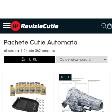
Ulei/lubrifianti
Ulei cutie automata
Filtre cutii automate
Pachete Cutie Automata
Afiseaza:
1-
24
din
362
produse
FILTRE
NOU