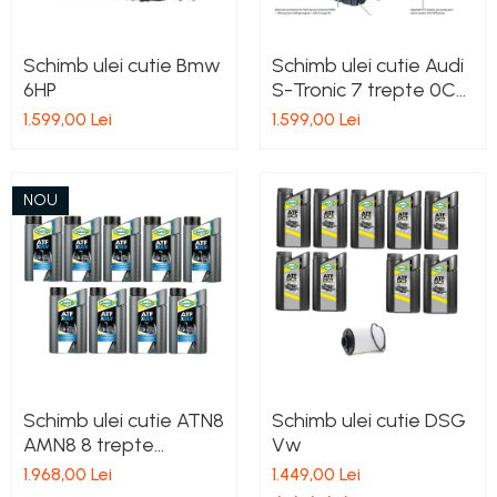
Schimb ulei cutie Bmw
Schimb ulei cutie Audi
6HP
S-Tronic 7 trepte 0CK
0CJ
1.599,00 Lei
1.599,00 Lei
NOU
Schimb ulei cutie ATN8
Schimb ulei cutie DSG
AMN8 8 trepte
Vw
Peugeot
1.968,00 Lei
1.449,00 Lei