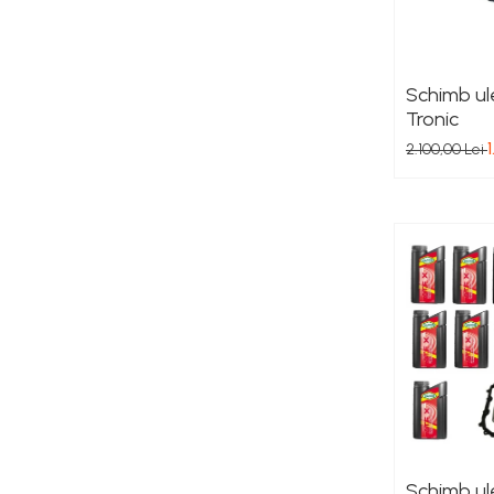
Schimb ul
Tronic
2.100,00 Lei
Schimb ule