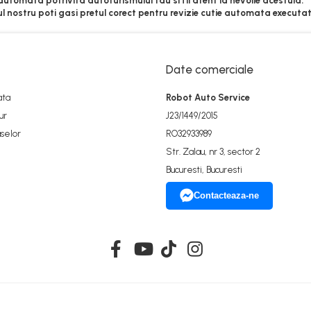
automata potrivita autoturismului tau si fii atent la nevoile acestuia.
ul nostru poti gasi pretul corect pentru revizie cutie automata executa
Date comerciale
ata
Robot Auto Service
ur
J23/1449/2015
selor
RO32933989
Str. Zalau, nr 3, sector 2
Bucuresti, Bucuresti
Contacteaza-ne