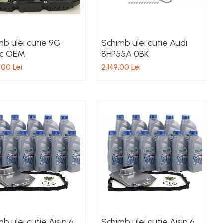
b ulei cutie 9G
Schimb ulei cutie Audi
ic OEM
8HP55A 0BK
,00 Lei
2.149,00 Lei
b ulei cutie Aisin 6
Schimb ulei cutie Aisin 6