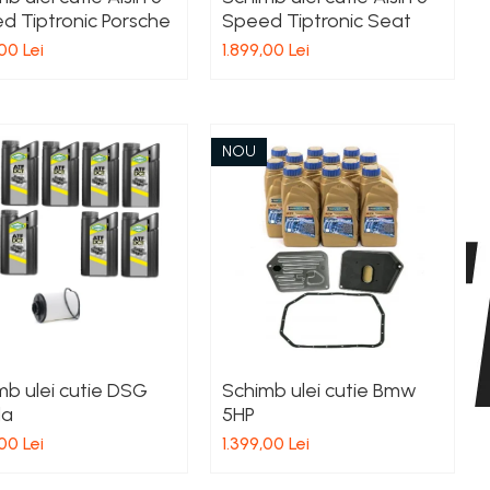
d Tiptronic Porsche
Speed Tiptronic Seat
00 Lei
1.899,00 Lei
NOU
mb ulei cutie DSG
Schimb ulei cutie Bmw
da
5HP
00 Lei
1.399,00 Lei