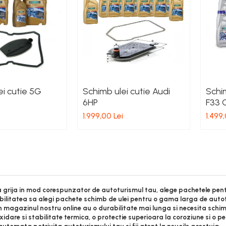
ei cutie 5G
Schimb ulei cutie Audi
Schim
6HP
F33 
1.999,00 Lei
1.499,
 grija in mod corespunzator de autoturismul tau, alege pachetele pen
sibilitatea sa alegi pachete schimb de ulei pentru o gama larga de auto
magazinul nostru online au o durabilitate mai lunga si necesita schi
oxidare si stabilitate termica, o protectie superioara la coroziune si