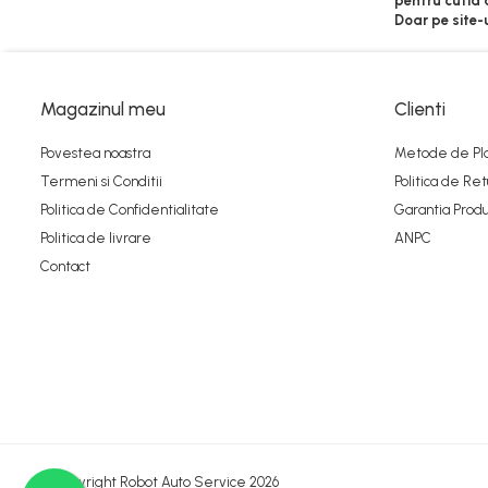
pentru cutia 
Doar pe site-
Magazinul meu
Clienti
Povestea noastra
Metode de Pl
Termeni si Conditii
Politica de Ret
Politica de Confidentialitate
Garantia Produ
Politica de livrare
ANPC
Contact
©Copyright Robot Auto Service 2026