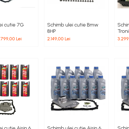
ei cutie 7G
Schimb ulei cutie Bmw
Schim
8HP
Tron
1.799,00 Lei
2.149,00 Lei
3.299
i cutie Aisin 6
Schimb ulei cutie Aisin 6
Schim