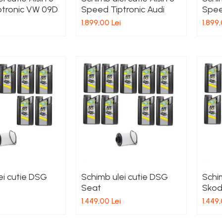
ptronic VW 09D
Speed Tiptronic Audi
Spee
1.899,00 Lei
1.899,
ei cutie DSG
Schimb ulei cutie DSG
Schi
Seat
Sko
1.449,00 Lei
1.449,