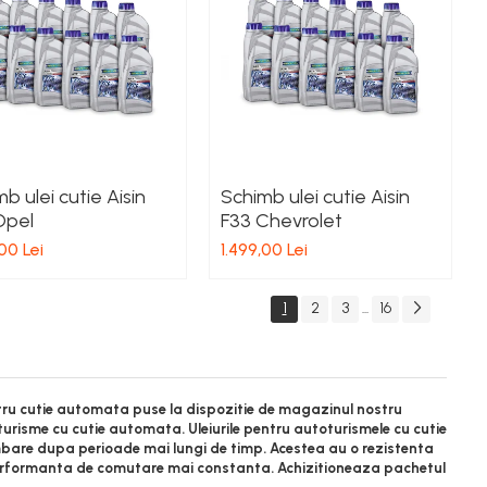
b ulei cutie Aisin
Schimb ulei cutie Aisin
Opel
F33 Chevrolet
00 Lei
1.499,00 Lei
1
2
3
16
...
tru cutie automata puse la dispozitie de magazinul nostru
turisme cu cutie automata. Uleiurile pentru autoturismele cu cutie
mbare dupa perioade mai lungi de timp. Acestea au o rezistenta
 o performanta de comutare mai constanta. Achizitioneaza pachetul