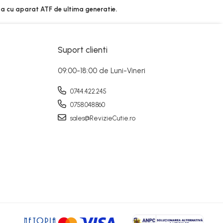
ta cu aparat ATF de ultima generatie.
Suport clienti
09:00-18:00 de Luni-Vineri
0744.422.245
0758.048.860
sales@RevizieCutie.ro