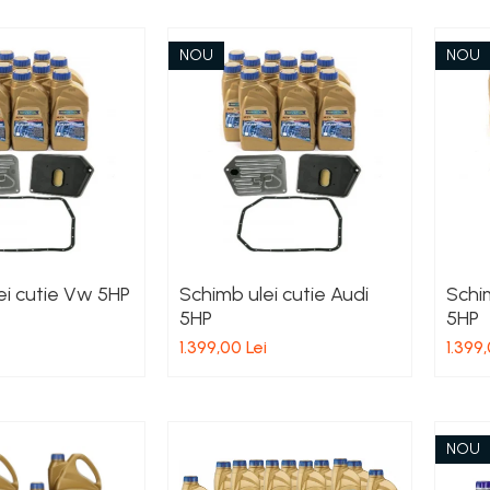
NOU
NOU
ei cutie Vw 5HP
Schimb ulei cutie Audi
Schim
5HP
5HP
1.399,00 Lei
1.399,
NOU