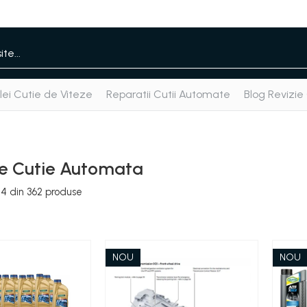
ei Cutie de Viteze
Reparatii Cutii Automate
Blog Revizie
e Cutie Automata
24
din
362
produse
NOU
NOU