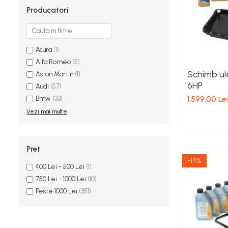
Producatori
Acura
(1)
Alfa Romeo
(5)
Schimb ul
Aston Martin
(1)
6HP
Audi
(57)
1.599,00 Lei
Bmw
(33)
Vezi mai multe
Pret
-14%
400 Lei - 500 Lei
(1)
750 Lei - 1000 Lei
(10)
Peste 1000 Lei
(351)