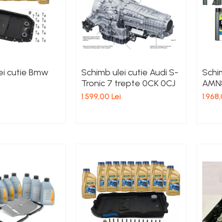
ei cutie Bmw
Schimb ulei cutie Audi S-
Schi
Tronic 7 trepte 0CK 0CJ
AMN8
1.599,00 Lei
1.968,