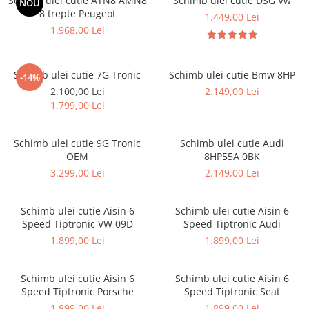
Schimb ulei cutie ATN8 AMN8
Schimb ulei cutie DSG Vw
NOU
8 trepte Peugeot
1.449,00 Lei
1.968,00 Lei
Schimb ulei cutie 7G Tronic
Schimb ulei cutie Bmw 8HP
-14%
2.100,00 Lei
2.149,00 Lei
1.799,00 Lei
Schimb ulei cutie 9G Tronic
Schimb ulei cutie Audi
OEM
8HP55A 0BK
3.299,00 Lei
2.149,00 Lei
Schimb ulei cutie Aisin 6
Schimb ulei cutie Aisin 6
Speed Tiptronic VW 09D
Speed Tiptronic Audi
1.899,00 Lei
1.899,00 Lei
Schimb ulei cutie Aisin 6
Schimb ulei cutie Aisin 6
Speed Tiptronic Porsche
Speed Tiptronic Seat
1.899,00 Lei
1.899,00 Lei