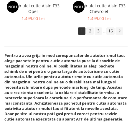
Schimb ulei cutie Aisin F33
Schimb ulei cutie Aisin F33
NOU
NOU
Opel
Chevrolet
1.499,00 Lei
1.499,00 Lei
1
2
3
16
...
Pentru a avea grija in mod corespunzator de autoturismul tau,
alege pachetele pentru cutie automata puse la dispozitie de
magazinul nostru online. Ai posibilitatea sa alegi pachete
schimb de ulei pentru o gama larga de autoturisme cu cutie
automata. Uleiurile pentru autoturismele cu cutie automata
din magazinul nostru online au o durabilitate mai lunga si
necesita schimbare dupa perioade mai lungi de timp. Acestea
au o rezistenta excelenta la oxidare si stabilitate termica, o
protectie superioara la coroziune si o performanta de comutare
mai constanta. Achizitioneaza pachetul pentru cutia automata
potrivita autoturismului tau si fii atent la nevoile acestuia.
Doar pe site-ul nostru poti gasi pretul corect pentru revizie
cutie automata executata cu aparat ATF de ultima generatie.