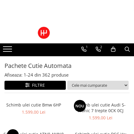
Ulei/lubrifianti
Ulei cutie automata
Filtre cutii automate
1
2
Pachete Cutie Automata
Afiseaza:
1-
24
din
362
produse
FILTRE
Schimb ulei cutie Bmw 6HP
Schimb ulei cutie Audi S-
NOU
Tronic 7 trepte 0CK 0CJ
1.599,00 Lei
1.599,00 Lei