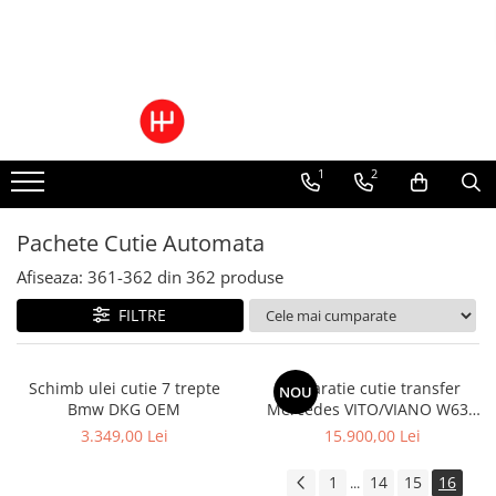
Toate Produsele
Pachete Cutie Automata
Pachete Cutie Manuala
1
2
Pachete Grup Diferential
Reparatii convertizoare de cuplu
Climatizare Auto
Pachete Cutie Automata
Piese cutii de viteze automata
Afiseaza:
361-
362
din
362
produse
Ulei/lubrifianti
FILTRE
Ulei cutie automata
Filtre cutii automate
Schimb ulei cutie 7 trepte
Reparatie cutie transfer
NOU
Bmw DKG OEM
Mercedes VITO/VIANO W639
4MATIC
3.349,00 Lei
15.900,00 Lei
1
14
15
16
...