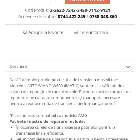
Cod Produs:
3-2632-7243-3459-7112-9121
Ai nevoie de ajutor?
0744.422.245
/
0758.048.860
Adauga la Favorite
Cere informatii
Descriere
Dacă întâmpini probleme cu cutia de transfer a mașinii tale
Mercedes VITO/VIANO W639 4MATIC, suntem aici să îți oferim
soluția de reparație de care ai nevoie. Pachetul nostru complet de
reparare vine cu toate componentele și manopera necesare
pentru a readuce cutia de transfer la performanța optimă.
"Kit-ul nu este compatibil cu modelel AMG
Pachetul nostru de reparare include:
Înlocuirea curelei de transmisie și a patinelor pentru o
transmisie lină și eficientă.
Seturi complete de simeringuri și garnituri pentru prevenirea