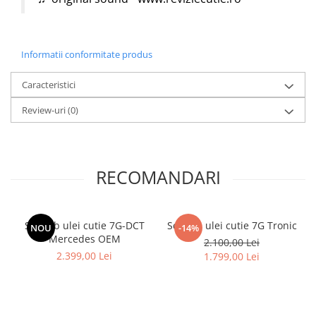
Informatii conformitate produs
Caracteristici
Review-uri
(0)
RECOMANDARI
Schimb ulei cutie 7G-DCT
Schimb ulei cutie 7G Tronic
NOU
-14%
Mercedes OEM
2.100,00 Lei
2.399,00 Lei
1.799,00 Lei