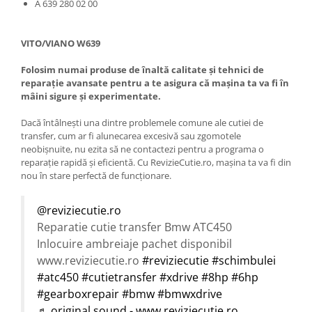
A 639 280 02 00
VITO/VIANO W639
Folosim numai produse de înaltă calitate și tehnici de
reparație avansate pentru a te asigura că mașina ta va fi în
mâini sigure și experimentate.
Dacă întâlnești una dintre problemele comune ale cutiei de
transfer, cum ar fi alunecarea excesivă sau zgomotele
neobișnuite, nu ezita să ne contactezi pentru a programa o
reparație rapidă și eficientă. Cu RevizieCutie.ro, mașina ta va fi din
nou în stare perfectă de funcționare.
@reviziecutie.ro
Reparatie cutie transfer Bmw ATC450
Inlocuire ambreiaje pachet disponibil
www.reviziecutie.ro
#reviziecutie
#schimbulei
#atc450
#cutietransfer
#xdrive
#8hp
#6hp
#gearboxrepair
#bmw
#bmwxdrive
♬ original sound - www.reviziecutie.ro