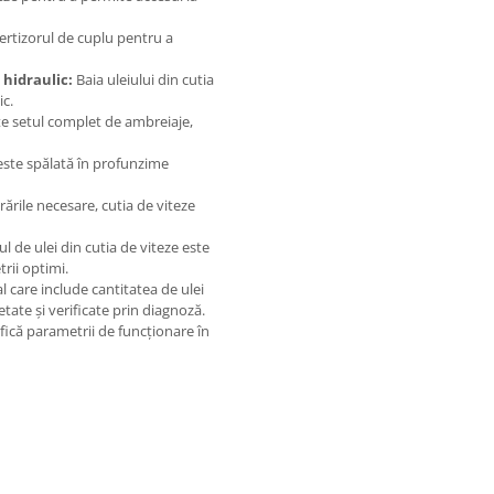
tizorul de cuplu pentru a
 hidraulic:
Baia uleiului din cutia
ic.
te setul complet de ambreiaje,
este spălată în profunzime
ările necesare, cutia de viteze
l de ulei din cutia de viteze este
trii optimi.
 care include cantitatea de ulei
setate și verificate prin diagnoză.
fică parametrii de funcționare în