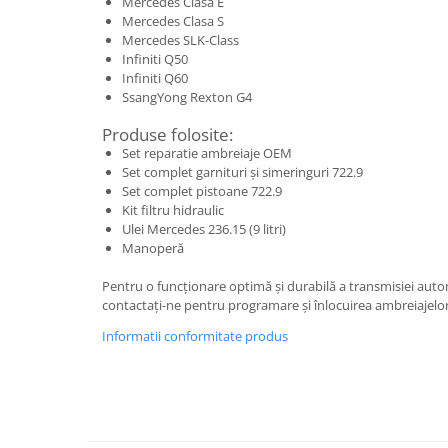
Mercedes Clasa E
Mercedes Clasa S
Mercedes SLK-Class
Infiniti Q50
Infiniti Q60
SsangYong Rexton G4
Produse folosite:
Set reparatie ambreiaje OEM
Set complet garnituri și simeringuri 722.9
Set complet pistoane 722.9
Kit filtru hidraulic
Ulei Mercedes 236.15 (9 litri)
Manoperă
Pentru o funcționare optimă și durabilă a transmisiei aut
contactați-ne pentru programare și înlocuirea ambreiajelor
Informatii conformitate produs