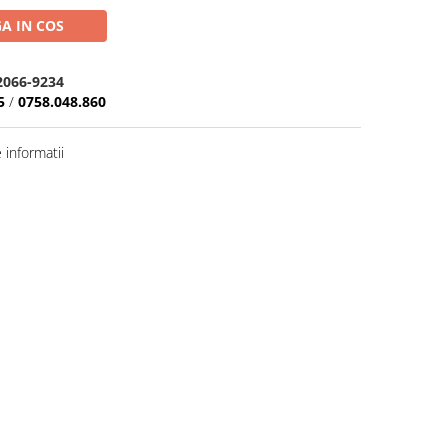
A IN COS
2066-9234
5
/
0758.048.860
informatii