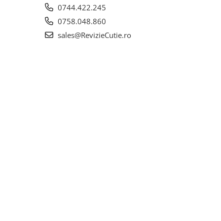
0744.422.245
0758.048.860
sales@RevizieCutie.ro