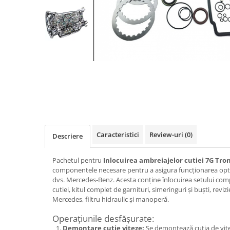
Caracteristici
Review-uri
(0)
Descriere
Pachetul pentru
Inlocuirea ambreiajelor cutiei 7G Tron
componentele necesare pentru a asigura funcționarea opt
dvs. Mercedes-Benz. Acesta conține înlocuirea setului com
cutiei, kitul complet de garnituri, simeringuri și buști, revizi
Mercedes, filtru hidraulic și manoperă.
Operațiunile desfășurate:
Demontare cutie viteze:
Se demontează cutia de vite