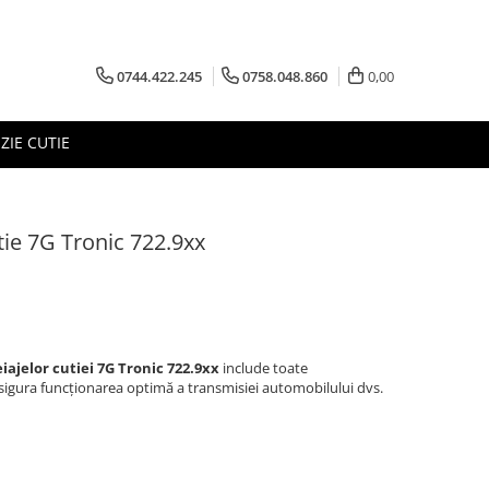
0744.422.245
0758.048.860
0,00
ZIE CUTIE
tie 7G Tronic 722.9xx
iajelor cutiei 7G Tronic 722.9xx
include toate
igura funcționarea optimă a transmisiei automobilului dvs.