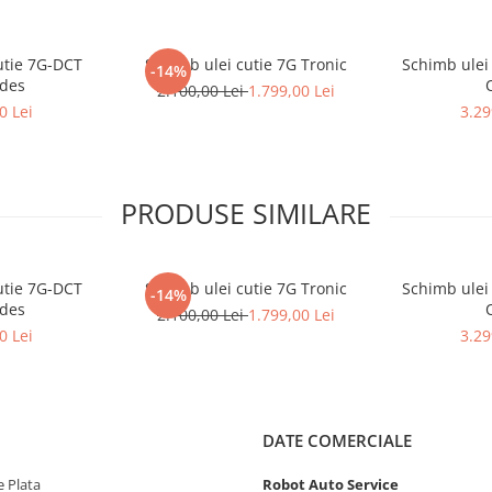
utie 7G-DCT
Schimb ulei cutie 7G Tronic
Schimb ulei 
-14%
des
2.100,00 Lei
1.799,00 Lei
0 Lei
3.29
PRODUSE SIMILARE
utie 7G-DCT
Schimb ulei cutie 7G Tronic
Schimb ulei 
-14%
des
2.100,00 Lei
1.799,00 Lei
0 Lei
3.29
DATE COMERCIALE
 Plata
Robot Auto Service