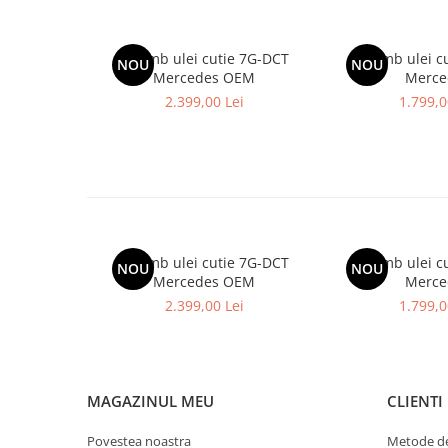
Schimb ulei cutie 7G-DCT
Schimb ulei c
NOU
NOU
Mercedes OEM
Merce
2.399,00 Lei
1.799,0
Schimb ulei cutie 7G-DCT
Schimb ulei c
NOU
NOU
Mercedes OEM
Merce
2.399,00 Lei
1.799,0
MAGAZINUL MEU
CLIENTI
Povestea noastra
Metode de