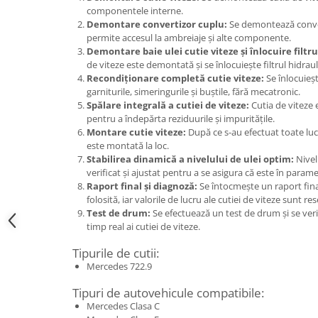
componentele interne.
Demontare convertizor cuplu:
Se demontează conver
permite accesul la ambreiaje și alte componente.
Demontare baie ulei cutie viteze și înlocuire filtru
de viteze este demontată și se înlocuiește filtrul hidraul
Recondiționare completă cutie viteze:
Se înlocuieș
garniturile, simeringurile și buștile, fără mecatronic.
Spălare integrală a cutiei de viteze:
Cutia de viteze 
pentru a îndepărta reziduurile și impuritățile.
Montare cutie viteze:
După ce s-au efectuat toate lucr
este montată la loc.
Stabilirea dinamică a nivelului de ulei optim:
Nivelu
verificat și ajustat pentru a se asigura că este în parame
Raport final și diagnoză:
Se întocmește un raport final
folosită, iar valorile de lucru ale cutiei de viteze sunt re
Test de drum:
Se efectuează un test de drum și se veri
timp real ai cutiei de viteze.
Tipurile de cutii:
Mercedes 722.9
Tipuri de autovehicule compatibile:
Mercedes Clasa C