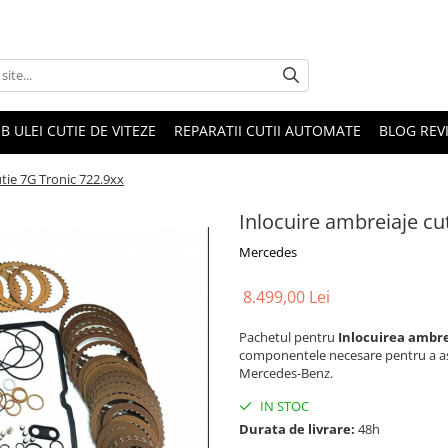
B ULEI CUTIE DE VITEZE
REPARATII CUTII AUTOMATE
BLOG REVI
utie 7G Tronic 722.9xx
Inlocuire ambreiaje cu
Mercedes
8.499,00 Lei
Pachetul pentru
Inlocuirea ambre
componentele necesare pentru a as
Mercedes-Benz.
IN STOC
Durata de livrare:
48h