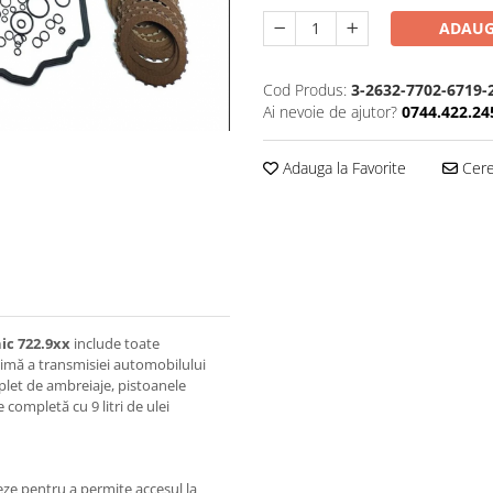
ADAUG
Cod Produs:
3-2632-7702-6719-
Ai nevoie de ajutor?
0744.422.24
Adauga la Favorite
Cere 
ic 722.9xx
include toate
imă a transmisiei automobilului
plet de ambreiaje, pistoanele
e completă cu 9 litri de ulei
ze pentru a permite accesul la