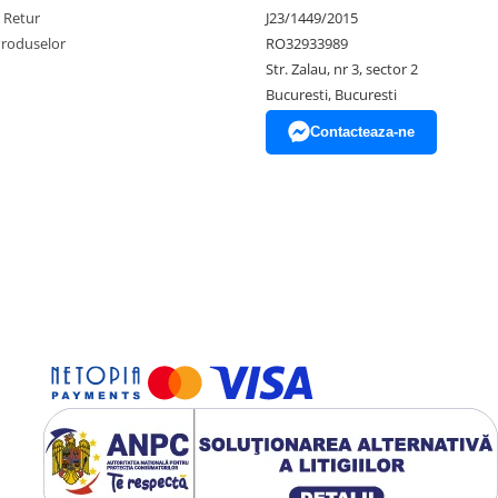
e Retur
J23/1449/2015
Produselor
RO32933989
Str. Zalau, nr 3, sector 2
Bucuresti, Bucuresti
Contacteaza-ne