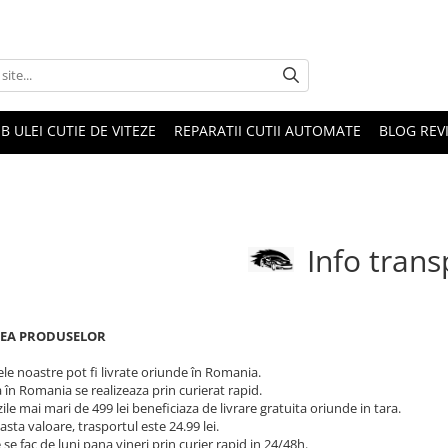
B ULEI CUTIE DE VITEZE
REPARATII CUTII AUTOMATE
BLOG REVI
Info trans
REA PRODUSELOR
le noastre pot fi livrate oriunde în Romania.
 în Romania se realizeaza prin curierat rapid.
e mai mari de 499 lei beneficiaza de livrare gratuita oriunde in tara.
sta valoare, trasportul este 24.99 lei.
e se fac de luni pana vineri prin curier rapid in 24/48h.