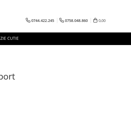
0744.422.245
0758.048.860
0,00
ZIE CUTIE
port