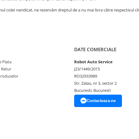
mul colet neridicat, ne rezervăm dreptul de a nu mai livra către respectivul 
DATE COMERCIALE
 Plata
Robot Auto Service
e Retur
J23/1449/2015
Produselor
RO32933989
Str. Zalau, nr 3, sector 2
Bucuresti, Bucuresti
Contacteaza-ne