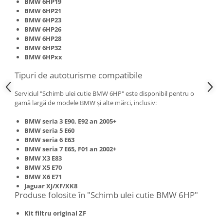
BMW 6HP19
BMW 6HP21
BMW 6HP23
BMW 6HP26
BMW 6HP28
BMW 6HP32
BMW 6HPxx
Tipuri de autoturisme compatibile
Serviciul "Schimb ulei cutie BMW 6HP" este disponibil pentru o
gamă largă de modele BMW și alte mărci, inclusiv:
BMW seria 3 E90, E92 an 2005+
BMW seria 5 E60
BMW seria 6 E63
BMW seria 7 E65, F01 an 2002+
BMW X3 E83
BMW X5 E70
BMW X6 E71
Jaguar XJ/XF/XK8
Produse folosite în "Schimb ulei cutie BMW 6HP"
Kit filtru original ZF