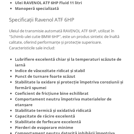
Ulei RAVENOL ATF 6HP Fluid 11 litri
Manoperă specializată
Specificații Ravenol ATF 6HP
Uleiul de transmisie automată RAVENOL ATF 6HP, utilizat în
"Schimb ulei cutie BMW 6HP", este un produs sintetic de înaltă
calitate, oferind performanțe și protecție superioare.
Caracteristicile sale includ:
Lubrifiere excelentă chiar și la temperaturi scăzute de
iarnă
Indice de vâscozitate ridicat și stabil
Punct de turnare foarte scăzut
Stabilitate la oxidare și protecție împotriva coroziunii și
formării spumei
Coeficient de fricțiune bine echilibrat
Comportament neutru împotriva materialelor de
etanșare
Stabilitate termică și oxidativă ridicată
Capacitate de răcire excelentă
Stabilitate de forfecare excelentă
Pierderi de evaporare minime
Comportament neutru datorită inhibării împotriva