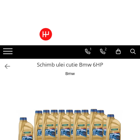
Toate Produsele
Pachete Cutie Automata
Pachete Cutie Manuala
1
2
Pachete Grup Diferential
Reparatii convertizoare de cuplu
Schimb ulei cutie Bmw 6HP
Climatizare Auto
Bmw
Piese cutii de viteze automata
Ulei/lubrifianti
Ulei cutie automata
Filtre cutii automate