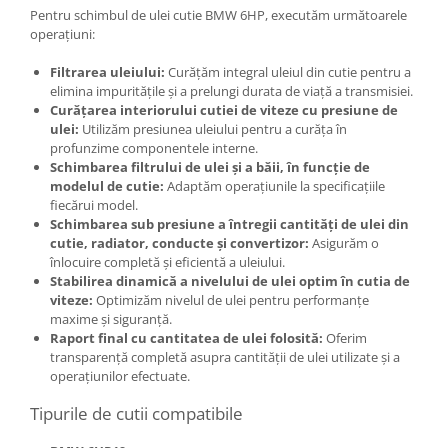
Pentru schimbul de ulei cutie BMW 6HP, executăm următoarele
operațiuni:
Filtrarea uleiului:
Curățăm integral uleiul din cutie pentru a
elimina impuritățile și a prelungi durata de viață a transmisiei.
Curățarea interiorului cutiei de viteze cu presiune de
ulei:
Utilizăm presiunea uleiului pentru a curăța în
profunzime componentele interne.
Schimbarea filtrului de ulei și a băii, în funcție de
modelul de cutie:
Adaptăm operațiunile la specificațiile
fiecărui model.
Schimbarea sub presiune a întregii cantități de ulei din
cutie, radiator, conducte și convertizor:
Asigurăm o
înlocuire completă și eficientă a uleiului.
Stabilirea dinamică a nivelului de ulei optim în cutia de
viteze:
Optimizăm nivelul de ulei pentru performanțe
maxime și siguranță.
Raport final cu cantitatea de ulei folosită:
Oferim
transparență completă asupra cantității de ulei utilizate și a
operațiunilor efectuate.
Tipurile de cutii compatibile