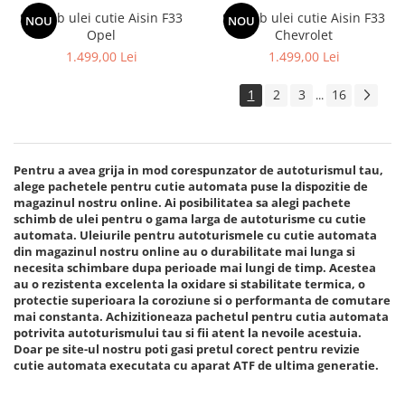
Schimb ulei cutie Aisin F33
Schimb ulei cutie Aisin F33
NOU
NOU
Opel
Chevrolet
1.499,00 Lei
1.499,00 Lei
1
2
3
16
...
Pentru a avea grija in mod corespunzator de autoturismul tau,
alege pachetele pentru cutie automata puse la dispozitie de
magazinul nostru online. Ai posibilitatea sa alegi pachete
schimb de ulei pentru o gama larga de autoturisme cu cutie
automata. Uleiurile pentru autoturismele cu cutie automata
din magazinul nostru online au o durabilitate mai lunga si
necesita schimbare dupa perioade mai lungi de timp. Acestea
au o rezistenta excelenta la oxidare si stabilitate termica, o
protectie superioara la coroziune si o performanta de comutare
mai constanta. Achizitioneaza pachetul pentru cutia automata
potrivita autoturismului tau si fii atent la nevoile acestuia.
Doar pe site-ul nostru poti gasi pretul corect pentru revizie
cutie automata executata cu aparat ATF de ultima generatie.