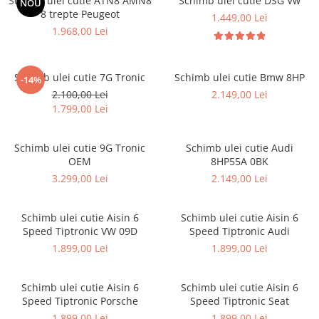
Schimb ulei cutie ATN8 AMN8
Schimb ulei cutie DSG Vw
NOU
8 trepte Peugeot
1.449,00 Lei
1.968,00 Lei
Schimb ulei cutie 7G Tronic
Schimb ulei cutie Bmw 8HP
-14%
2.100,00 Lei
2.149,00 Lei
1.799,00 Lei
Schimb ulei cutie 9G Tronic
Schimb ulei cutie Audi
OEM
8HP55A 0BK
3.299,00 Lei
2.149,00 Lei
Schimb ulei cutie Aisin 6
Schimb ulei cutie Aisin 6
Speed Tiptronic VW 09D
Speed Tiptronic Audi
1.899,00 Lei
1.899,00 Lei
Schimb ulei cutie Aisin 6
Schimb ulei cutie Aisin 6
Speed Tiptronic Porsche
Speed Tiptronic Seat
1.899,00 Lei
1.899,00 Lei