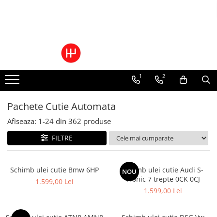
Ulei/lubrifianti
Ulei cutie automata
Filtre cutii automate
1
2
Pachete Cutie Automata
Afiseaza:
1-
24
din
362
produse
FILTRE
Schimb ulei cutie Bmw 6HP
Schimb ulei cutie Audi S-
NOU
Tronic 7 trepte 0CK 0CJ
1.599,00 Lei
1.599,00 Lei