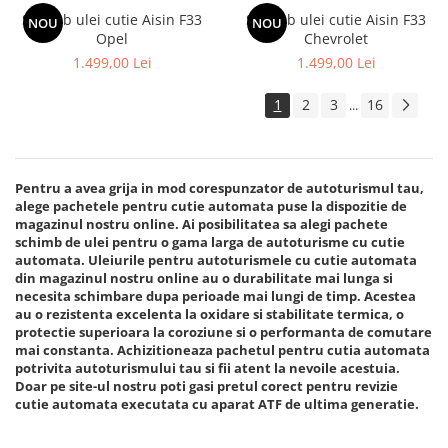
Schimb ulei cutie Aisin F33
Schimb ulei cutie Aisin F33
NOU
NOU
Opel
Chevrolet
1.499,00 Lei
1.499,00 Lei
1
2
3
16
...
Pentru a avea grija in mod corespunzator de autoturismul tau,
alege pachetele pentru cutie automata puse la dispozitie de
magazinul nostru online. Ai posibilitatea sa alegi pachete
schimb de ulei pentru o gama larga de autoturisme cu cutie
automata. Uleiurile pentru autoturismele cu cutie automata
din magazinul nostru online au o durabilitate mai lunga si
necesita schimbare dupa perioade mai lungi de timp. Acestea
au o rezistenta excelenta la oxidare si stabilitate termica, o
protectie superioara la coroziune si o performanta de comutare
mai constanta. Achizitioneaza pachetul pentru cutia automata
potrivita autoturismului tau si fii atent la nevoile acestuia.
Doar pe site-ul nostru poti gasi pretul corect pentru revizie
cutie automata executata cu aparat ATF de ultima generatie.