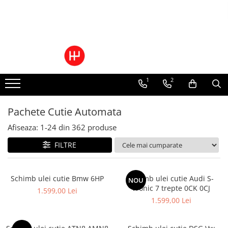
Toate Produsele
Pachete Cutie Automata
Pachete Cutie Manuala
1
2
Pachete Grup Diferential
Reparatii convertizoare de cuplu
Climatizare Auto
Pachete Cutie Automata
Piese cutii de viteze automata
Afiseaza:
1-
24
din
362
produse
Ulei/lubrifianti
FILTRE
Ulei cutie automata
Filtre cutii automate
Schimb ulei cutie Bmw 6HP
Schimb ulei cutie Audi S-
NOU
Tronic 7 trepte 0CK 0CJ
1.599,00 Lei
1.599,00 Lei