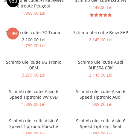
Schimb ulei cutie ATN8 AMN8
Schimb ulei cutie DSG Vw
NOU
8 trepte Peugeot
1.449,00 Lei
1.968,00 Lei
Schimb ulei cutie 7G Tronic
Schimb ulei cutie Bmw 8HP
-14%
2.100,00 Lei
2.149,00 Lei
1.799,00 Lei
Schimb ulei cutie 9G Tronic
Schimb ulei cutie Audi
OEM
8HP55A 0BK
3.299,00 Lei
2.149,00 Lei
Schimb ulei cutie Aisin 6
Schimb ulei cutie Aisin 6
Speed Tiptronic VW 09D
Speed Tiptronic Audi
1.899,00 Lei
1.899,00 Lei
Schimb ulei cutie Aisin 6
Schimb ulei cutie Aisin 6
Speed Tiptronic Porsche
Speed Tiptronic Seat
1.899,00 Lei
1.899,00 Lei