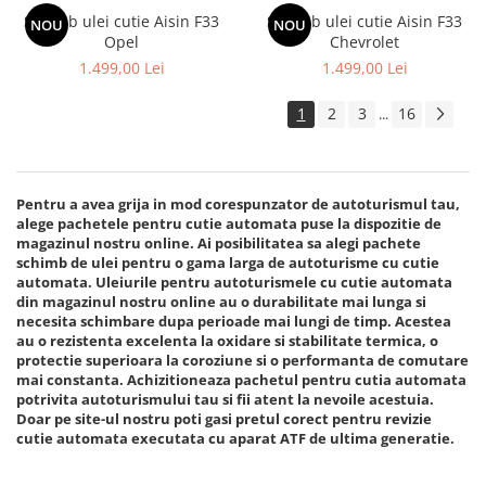
Schimb ulei cutie Aisin F33
Schimb ulei cutie Aisin F33
NOU
NOU
Opel
Chevrolet
1.499,00 Lei
1.499,00 Lei
1
2
3
16
...
Pentru a avea grija in mod corespunzator de autoturismul tau,
alege pachetele pentru cutie automata puse la dispozitie de
magazinul nostru online. Ai posibilitatea sa alegi pachete
schimb de ulei pentru o gama larga de autoturisme cu cutie
automata. Uleiurile pentru autoturismele cu cutie automata
din magazinul nostru online au o durabilitate mai lunga si
necesita schimbare dupa perioade mai lungi de timp. Acestea
au o rezistenta excelenta la oxidare si stabilitate termica, o
protectie superioara la coroziune si o performanta de comutare
mai constanta. Achizitioneaza pachetul pentru cutia automata
potrivita autoturismului tau si fii atent la nevoile acestuia.
Doar pe site-ul nostru poti gasi pretul corect pentru revizie
cutie automata executata cu aparat ATF de ultima generatie.