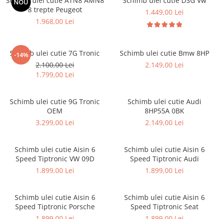
Schimb ulei cutie ATN8 AMN8
Schimb ulei cutie DSG Vw
NOU
8 trepte Peugeot
1.449,00 Lei
1.968,00 Lei
Schimb ulei cutie 7G Tronic
Schimb ulei cutie Bmw 8HP
-14%
2.100,00 Lei
2.149,00 Lei
1.799,00 Lei
Schimb ulei cutie 9G Tronic
Schimb ulei cutie Audi
OEM
8HP55A 0BK
3.299,00 Lei
2.149,00 Lei
Schimb ulei cutie Aisin 6
Schimb ulei cutie Aisin 6
Speed Tiptronic VW 09D
Speed Tiptronic Audi
1.899,00 Lei
1.899,00 Lei
Schimb ulei cutie Aisin 6
Schimb ulei cutie Aisin 6
Speed Tiptronic Porsche
Speed Tiptronic Seat
1.899,00 Lei
1.899,00 Lei