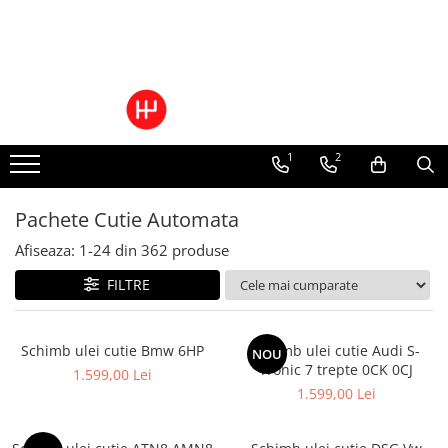
Ulei/lubrifianti
Ulei cutie automata
Filtre cutii automate
1
2
Pachete Cutie Automata
Afiseaza:
1-
24
din
362
produse
FILTRE
Schimb ulei cutie Bmw 6HP
Schimb ulei cutie Audi S-
NOU
Tronic 7 trepte 0CK 0CJ
1.599,00 Lei
1.599,00 Lei