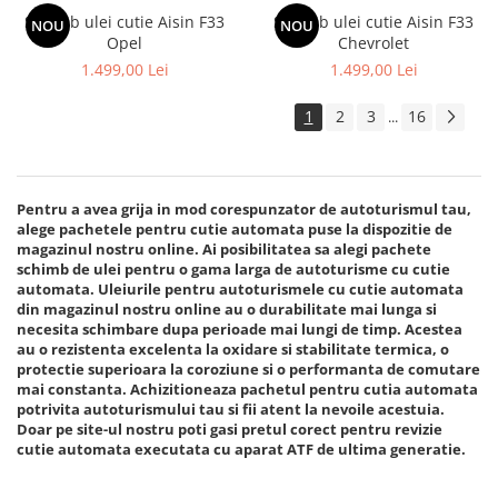
Schimb ulei cutie Aisin F33
Schimb ulei cutie Aisin F33
NOU
NOU
Opel
Chevrolet
1.499,00 Lei
1.499,00 Lei
1
2
3
16
...
Pentru a avea grija in mod corespunzator de autoturismul tau,
alege pachetele pentru cutie automata puse la dispozitie de
magazinul nostru online. Ai posibilitatea sa alegi pachete
schimb de ulei pentru o gama larga de autoturisme cu cutie
automata. Uleiurile pentru autoturismele cu cutie automata
din magazinul nostru online au o durabilitate mai lunga si
necesita schimbare dupa perioade mai lungi de timp. Acestea
au o rezistenta excelenta la oxidare si stabilitate termica, o
protectie superioara la coroziune si o performanta de comutare
mai constanta. Achizitioneaza pachetul pentru cutia automata
potrivita autoturismului tau si fii atent la nevoile acestuia.
Doar pe site-ul nostru poti gasi pretul corect pentru revizie
cutie automata executata cu aparat ATF de ultima generatie.