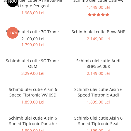
Schimb ulei cutie ATN8 AMN8
Schimb ulei cutie DSG Vw
NOU
8 trepte Peugeot
1.449,00 Lei
1.968,00 Lei
Schimb ulei cutie 7G Tronic
Schimb ulei cutie Bmw 8HP
-14%
2.100,00 Lei
2.149,00 Lei
1.799,00 Lei
Schimb ulei cutie 9G Tronic
Schimb ulei cutie Audi
OEM
8HP55A 0BK
3.299,00 Lei
2.149,00 Lei
Schimb ulei cutie Aisin 6
Schimb ulei cutie Aisin 6
Speed Tiptronic VW 09D
Speed Tiptronic Audi
1.899,00 Lei
1.899,00 Lei
Schimb ulei cutie Aisin 6
Schimb ulei cutie Aisin 6
Speed Tiptronic Porsche
Speed Tiptronic Seat
1.899,00 Lei
1.899,00 Lei