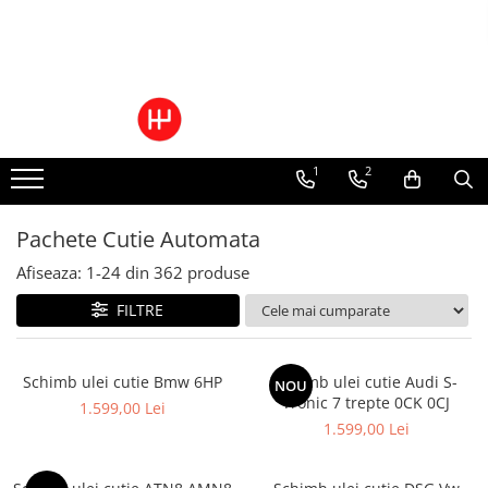
Toate Produsele
Pachete Cutie Automata
Pachete Cutie Manuala
1
2
Pachete Grup Diferential
Reparatii convertizoare de cuplu
Climatizare Auto
Pachete Cutie Automata
Piese cutii de viteze automata
Afiseaza:
1-
24
din
362
produse
Ulei/lubrifianti
FILTRE
Ulei cutie automata
Filtre cutii automate
Schimb ulei cutie Bmw 6HP
Schimb ulei cutie Audi S-
NOU
Tronic 7 trepte 0CK 0CJ
1.599,00 Lei
1.599,00 Lei