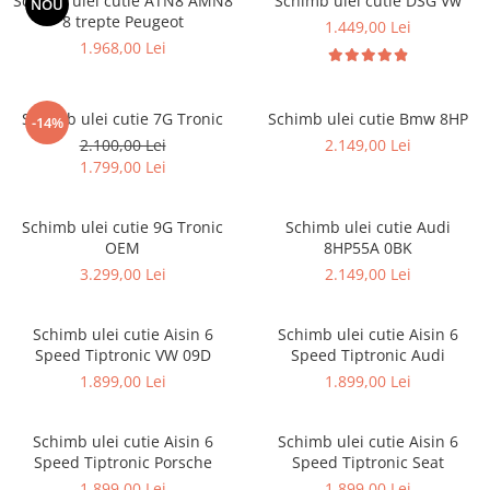
Schimb ulei cutie ATN8 AMN8
Schimb ulei cutie DSG Vw
NOU
8 trepte Peugeot
1.449,00 Lei
1.968,00 Lei
Schimb ulei cutie 7G Tronic
Schimb ulei cutie Bmw 8HP
-14%
2.100,00 Lei
2.149,00 Lei
1.799,00 Lei
Schimb ulei cutie 9G Tronic
Schimb ulei cutie Audi
OEM
8HP55A 0BK
3.299,00 Lei
2.149,00 Lei
Schimb ulei cutie Aisin 6
Schimb ulei cutie Aisin 6
Speed Tiptronic VW 09D
Speed Tiptronic Audi
1.899,00 Lei
1.899,00 Lei
Schimb ulei cutie Aisin 6
Schimb ulei cutie Aisin 6
Speed Tiptronic Porsche
Speed Tiptronic Seat
1.899,00 Lei
1.899,00 Lei