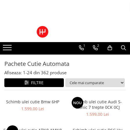
Ulei/lubrifianti
Ulei cutie automata
Filtre cutii automate
1
2
Pachete Cutie Automata
Afiseaza:
1-
24
din
362
produse
FILTRE
Schimb ulei cutie Bmw 6HP
Schimb ulei cutie Audi S-
NOU
Tronic 7 trepte 0CK 0CJ
1.599,00 Lei
1.599,00 Lei