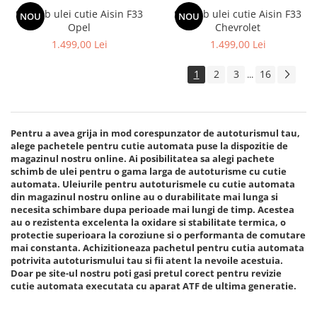
Schimb ulei cutie Aisin F33
Schimb ulei cutie Aisin F33
NOU
NOU
Opel
Chevrolet
1.499,00 Lei
1.499,00 Lei
1
2
3
16
...
Pentru a avea grija in mod corespunzator de autoturismul tau,
alege pachetele pentru cutie automata puse la dispozitie de
magazinul nostru online. Ai posibilitatea sa alegi pachete
schimb de ulei pentru o gama larga de autoturisme cu cutie
automata. Uleiurile pentru autoturismele cu cutie automata
din magazinul nostru online au o durabilitate mai lunga si
necesita schimbare dupa perioade mai lungi de timp. Acestea
au o rezistenta excelenta la oxidare si stabilitate termica, o
protectie superioara la coroziune si o performanta de comutare
mai constanta. Achizitioneaza pachetul pentru cutia automata
potrivita autoturismului tau si fii atent la nevoile acestuia.
Doar pe site-ul nostru poti gasi pretul corect pentru revizie
cutie automata executata cu aparat ATF de ultima generatie.