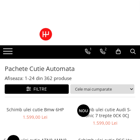
Toate Produsele
Pachete Cutie Automata
Pachete Cutie Manuala
1
2
Pachete Grup Diferential
Reparatii convertizoare de cuplu
Climatizare Auto
Pachete Cutie Automata
Piese cutii de viteze automata
Afiseaza:
1-
24
din
362
produse
Ulei/lubrifianti
FILTRE
Ulei cutie automata
Filtre cutii automate
Schimb ulei cutie Bmw 6HP
Schimb ulei cutie Audi S-
NOU
Tronic 7 trepte 0CK 0CJ
1.599,00 Lei
1.599,00 Lei