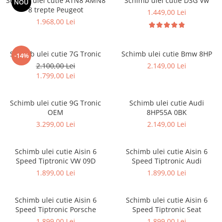
Schimb ulei cutie ATN8 AMN8
Schimb ulei cutie DSG Vw
NOU
8 trepte Peugeot
1.449,00 Lei
1.968,00 Lei
Schimb ulei cutie 7G Tronic
Schimb ulei cutie Bmw 8HP
-14%
2.100,00 Lei
2.149,00 Lei
1.799,00 Lei
Schimb ulei cutie 9G Tronic
Schimb ulei cutie Audi
OEM
8HP55A 0BK
3.299,00 Lei
2.149,00 Lei
Schimb ulei cutie Aisin 6
Schimb ulei cutie Aisin 6
Speed Tiptronic VW 09D
Speed Tiptronic Audi
1.899,00 Lei
1.899,00 Lei
Schimb ulei cutie Aisin 6
Schimb ulei cutie Aisin 6
Speed Tiptronic Porsche
Speed Tiptronic Seat
1.899,00 Lei
1.899,00 Lei