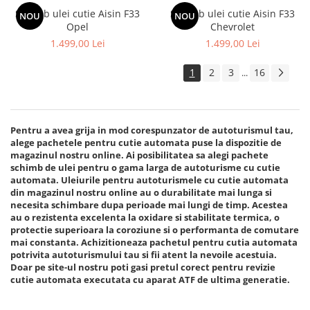
Schimb ulei cutie Aisin F33
Schimb ulei cutie Aisin F33
NOU
NOU
Opel
Chevrolet
1.499,00 Lei
1.499,00 Lei
1
2
3
16
...
Pentru a avea grija in mod corespunzator de autoturismul tau,
alege pachetele pentru cutie automata puse la dispozitie de
magazinul nostru online. Ai posibilitatea sa alegi pachete
schimb de ulei pentru o gama larga de autoturisme cu cutie
automata. Uleiurile pentru autoturismele cu cutie automata
din magazinul nostru online au o durabilitate mai lunga si
necesita schimbare dupa perioade mai lungi de timp. Acestea
au o rezistenta excelenta la oxidare si stabilitate termica, o
protectie superioara la coroziune si o performanta de comutare
mai constanta. Achizitioneaza pachetul pentru cutia automata
potrivita autoturismului tau si fii atent la nevoile acestuia.
Doar pe site-ul nostru poti gasi pretul corect pentru revizie
cutie automata executata cu aparat ATF de ultima generatie.