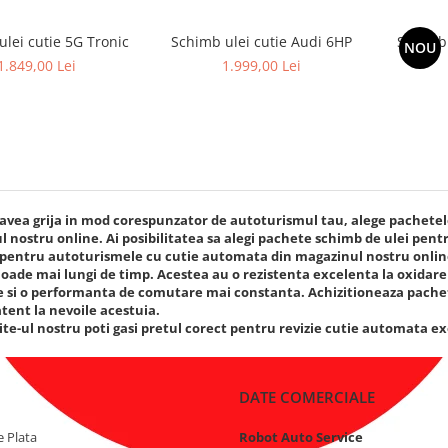
lei cutie 5G Tronic
Schimb ulei cutie Audi 6HP
Schimb 
NOU
1.849,00 Lei
1.999,00 Lei
avea grija in mod corespunzator de autoturismul tau, alege pachetel
 nostru online. Ai posibilitatea sa alegi pachete schimb de ulei pen
 pentru autoturismele cu cutie automata din magazinul nostru online
oade mai lungi de timp. Acestea au o rezistenta excelenta la oxidare s
e si o performanta de comutare mai constanta. Achizitioneaza pache
 atent la nevoile acestuia.
ite-ul nostru poti gasi pretul corect pentru revizie cutie automata 
DATE COMERCIALE
 Plata
Robot Auto Service