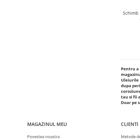
Schimb u
Pentru a 
magazinul
Uleiurile
dupa peri
coroziun
tau si fii
Doar pe s
MAGAZINUL MEU
CLIENTI
Povestea noastra
Metode de