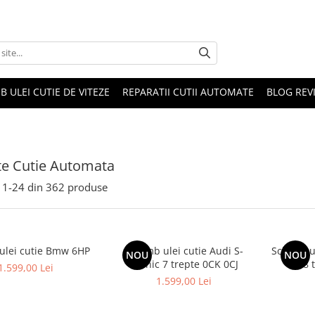
B ULEI CUTIE DE VITEZE
REPARATII CUTII AUTOMATE
BLOG REVI
te Cutie Automata
1-
24
din
362
produse
ulei cutie Bmw 6HP
Schimb ulei cutie Audi S-
Schimb u
NOU
NOU
Tronic 7 trepte 0CK 0CJ
8 
1.599,00 Lei
1.599,00 Lei