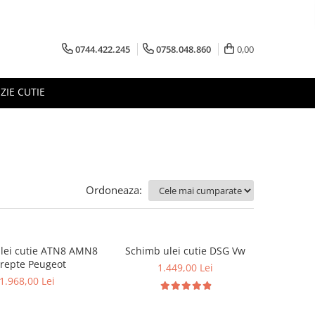
0744.422.245
0758.048.860
0,00
ZIE CUTIE
Ordoneaza:
lei cutie ATN8 AMN8
Schimb ulei cutie DSG Vw
trepte Peugeot
1.449,00 Lei
1.968,00 Lei