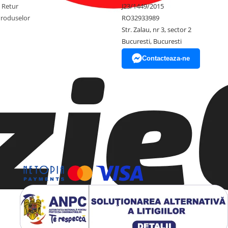
e Retur
J23/1449/2015
Produselor
RO32933989
Str. Zalau, nr 3, sector 2
Bucuresti, Bucuresti
Contacteaza-ne