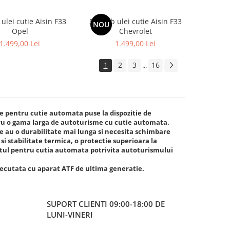
ulei cutie Aisin F33
Schimb ulei cutie Aisin F33
NOU
Opel
Chevrolet
1.499,00 Lei
1.499,00 Lei
1
2
3
16
...
e pentru cutie automata puse la dispozitie de
tru o gama larga de autoturisme cu cutie automata.
 au o durabilitate mai lunga si necesita schimbare
i stabilitate termica, o protectie superioara la
tul pentru cutia automata potrivita autoturismului
executata cu aparat ATF de ultima generatie.
SUPORT CLIENTI
09:00-18:00 DE
LUNI-VINERI