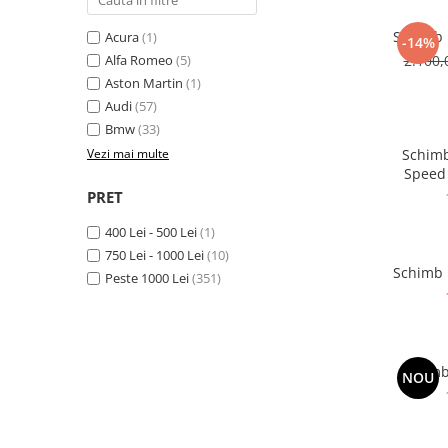
Schimb u
Acura
(1)
-14%
Alfa Romeo
(5)
2.100,
Aston Martin
(1)
Audi
(57)
Bmw
(33)
Vezi mai multe
Schimb
Speed 
PRET
400 Lei - 500 Lei
(1)
750 Lei - 1000 Lei
(10)
Schimb 
Peste 1000 Lei
(351)
Schimb
NOU