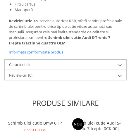
Filtru cartuș
Manoperă
RevizieCutie.ro
, service autorizat RAR, oferă servicii profesionale
de schimb ulei pentru orice tip de cutie viteze automată sau
manuală. Asigurăm cele mai înalte standarde de calitate și
profesionalism pentru
Schimb ulei cutie Audi S-Tronic 7
trepte tractiune quattro OEM
.
Informatii conformitate produs
Caracteristici
Review-uri
(0)
PRODUSE SIMILARE
Schimb ulei cutie Bmw 6HP
Schimb ulei cutie Audi S-
NOU
Tronic 7 trepte 0CK 0CJ
1.599,00 Lei