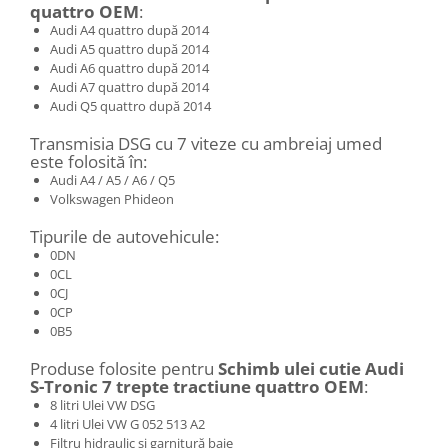
quattro OEM
:
Audi A4 quattro după 2014
Audi A5 quattro după 2014
Audi A6 quattro după 2014
Audi A7 quattro după 2014
Audi Q5 quattro după 2014
Transmisia DSG cu 7 viteze cu ambreiaj umed
este folosită în:
Audi A4 / A5 / A6 / Q5
Volkswagen Phideon
Tipurile de autovehicule:
0DN
0CL
0CJ
0CP
0B5
Produse folosite pentru
Schimb ulei cutie Audi
S-Tronic 7 trepte tractiune quattro OEM
:
8 litri Ulei VW DSG
4 litri Ulei VW G 052 513 A2
Filtru hidraulic și garnitură baie