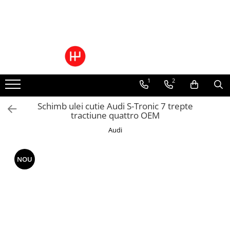
Ulei/lubrifianti
Ulei cutie automata
Filtre cutii automate
1
2
Schimb ulei cutie Audi S-Tronic 7 trepte
tractiune quattro OEM
Audi
NOU