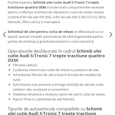
Pachetul pentru
Schimb ulei cutie Audi S-Tronic 7 trepte
tractiune quattro OEM
include toate componentele necesare
pentru a efectua schimbul de ulei pentru cutia de viteze. Acesta
conține 8 litri de ulei VW DSG, 4 litri de ulei VW G 052 513 A2, filtru
hidraulic, filtru cartuș și manoperă.
Schimbul de ulei pentru cutia de viteze
se efectuează cu un
aparat special complet automatizat de ultimă generație pentru
partea de ambreaj și gravitational pentru cutia mecanică.
Operațiunile desfășurate în cadrul
Schimb ulei
cutie Audi S-Tronic 7 trepte tractiune quattro
OEM
:
Filtrarea uleiului.
Curățarea interiorului cutiei de viteză cu presiune de ulei.
Schimbarea filtrului de ulei și baia în funcție de modelul de
cutie.
Schimbarea sub presiune a întregii cantități de ulei din cutie,
radiator ulei, conducte și convertizor.
Stabilirea dinamică a nivelului optim de ulei în cutia de viteze.
Raport final cu cantitatea de ulei folosită.
Tipurile de autovehicule compatibile cu
Schimb
ulei cutie Audi S-Tronic 7 trepte tractiune