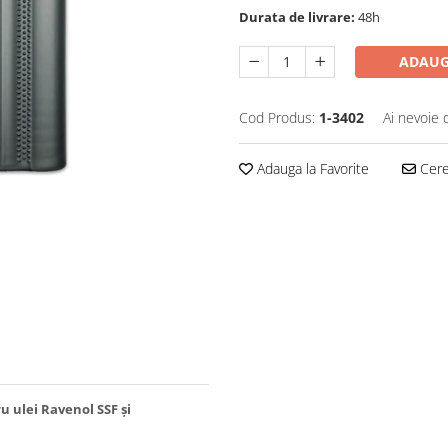
Durata de livrare:
48h
ADAUG
Cod Produs:
1-3402
Ai nevoie 
Adauga la Favorite
Cere 
ru ulei Ravenol SSF și