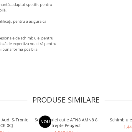
manță, adaptat specific pentru
ilă.
lificați, pentru a asigura că
ofesionale de schimb ulei pentru
ciază de expertiza noastră pentru
i bună formă posibilă.
PRODUSE SIMILARE
e Audi S-Tronic
Schimb ulei cutie ATN8 AMN8 8
Schimb ule
NOU
0CK 0CJ
trepte Peugeot
1.44