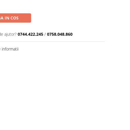
A IN COS
de ajutor?
0744.422.245
/
0758.048.860
informatii