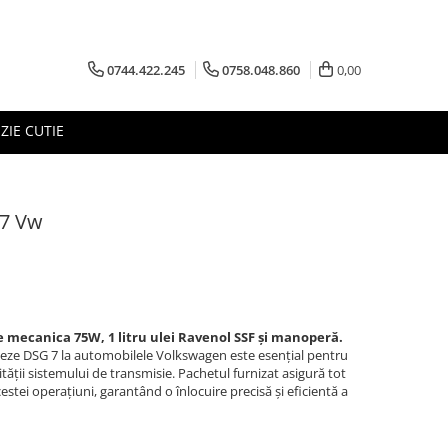
0744.422.245
0758.048.860
0,00
ZIE CUTIE
 7 Vw
tie mecanica 75W, 1 litru ulei Ravenol SSF și manoperă.
iteze DSG 7 la automobilele Volkswagen este esențial pentru
ății sistemului de transmisie. Pachetul furnizat asigură tot
estei operațiuni, garantând o înlocuire precisă și eficientă a