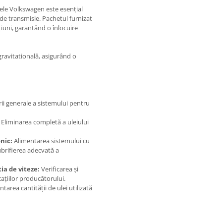
ele Volkswagen este esențial
de transmisie. Pachetul furnizat
țiuni, garantând o înlocuire
gravitatională, asigurând o
ii generale a sistemului pentru
Eliminarea completă a uleiului
nic:
Alimentarea sistemului cu
lubrifierea adecvată a
ia de viteze:
Verificarea și
cațiilor producătorului.
rea cantității de ulei utilizată