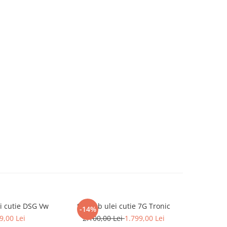
i cutie DSG Vw
Schimb ulei cutie 7G Tronic
Schimb u
-14%
9,00 Lei
2.100,00 Lei
1.799,00 Lei
2