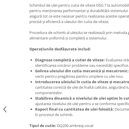
Schimbul de ulei pentru cutia de viteze DSG 7 la automobil
pentru menținerea performanței și durabilității sistemului 
asigură tot ce este necesar pentru realizarea acestei opera
precisă și eficientă a uleiului din cutia de viteze.
Procedura de schimb al uleiului se realizează prin metoda 
alimentare uniformă și completă a sistemului.
Operațiunile desfășurate includ:
Diagnoza completă a cutiei de viteze:
Evaluarea stăr
identificarea oricăror probleme sau necesități specifice.
Golirea uleiului din cutia mecanică și mecatronic:
vechi pentru pregătirea pentru umplere cu ulei nou.
Introducerea uleiului în cutia de viteze și mecatro
cantitatea corectă de ulei de înaltă calitate, asigurând 
componentelor.
Stabilirea dinamică a nivelului de ulei optim în cut
ajustarea nivelului de ulei pentru a se conforma specifi
Raport final cu cantitatea de ulei folosită:
Documenta
în procesul de schimb.
Tipul de cutie:
DQ200 ambreaj uscat