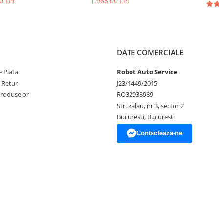
0 Lei
1.968,00 Lei
DATE COMERCIALE
 Plata
Robot Auto Service
e Retur
J23/1449/2015
Produselor
RO32933989
Str. Zalau, nr 3, sector 2
Bucuresti, Bucuresti
Contacteaza-ne