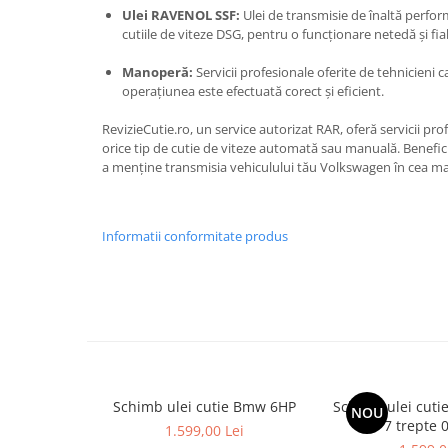
Ulei RAVENOL SSF:
Ulei de transmisie de înaltă perfor
cutiile de viteze DSG, pentru o funcționare netedă și fiab
Manoperă:
Servicii profesionale oferite de tehnicieni ca
operațiunea este efectuată corect și eficient.
RevizieCutie.ro, un service autorizat RAR, oferă servicii pr
orice tip de cutie de viteze automată sau manuală. Benefi
a menține transmisia vehiculului tău Volkswagen în cea ma
Informatii conformitate produs
Schimb ulei cutie Bmw 6HP
Schimb ulei cuti
NOU
7 trepte 
1.599,00 Lei