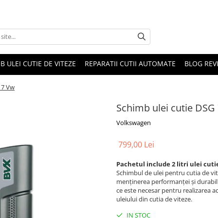
B ULEI CUTIE DE VITEZE
REPARATII CUTII AUTOMATE
BLOG REVI
 7 Vw
Schimb ulei cutie DSG
Volkswagen
799,00 Lei
Pachetul include 2 litri ulei cu
Schimbul de ulei pentru cutia de v
menținerea performanței și durabilit
ce este necesar pentru realizarea ac
uleiului din cutia de viteze.
IN STOC