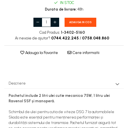
IN STOC
Durata de livrare:
48h
ADAUGA IN COS
Cod Produs:
1-3402-5160
Ai nevoie de ajutor?
0744.422.245
/
0758.048.860
Adauga la Favorite
Cere informatii
Descriere
Pachetul include 2 litri ulei cutie mecanica 75W, 1 litru ulei
Ravenol SSF și manoperă.
Schimbul de ulei pentru cutia de viteze DSG 7 la automobilele
Skoda este esențial pentru menținerea performanței și
durabilității sistemului de transmisie. Pachetul furnizat asigură tot