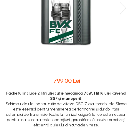
799,00 Lei
Pachetul include 2 litri ulei cutie mecanica 75W, 1 litru ulei Ravenol
SSF și manoperă.
Schimbul de ulei pentru cutia de viteze DSG 7 la automobilele Skoda
este esențial pentru menținerea performanței și durabilității
sistemului de transmisie. Pachetul furnizat asigură tot ce este necesar
pentru realizarea acestei operațiuni, garantând o înlocuire precisă și
eficientă a uleiului din cutia de viteze.