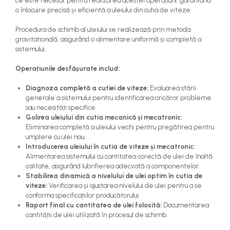
ce este necesar pentru realizarea acestei operațiuni, garantând
o înlocuire precisă și eficientă a uleiului din cutia de viteze.
Procedura de schimb al uleiului se realizează prin metoda
gravitatională, asigurând o alimentare uniformă și completă a
sistemului.
Operațiunile desfășurate includ:
Diagnoza completă a cutiei de viteze:
Evaluarea stării
generale a sistemului pentru identificarea oricăror probleme
sau necesități specifice.
Golirea uleiului din cutia mecanică și mecatronic:
Eliminarea completă a uleiului vechi pentru pregătirea pentru
umplere cu ulei nou.
Introducerea uleiului în cutia de viteze și mecatronic:
Alimentarea sistemului cu cantitatea corectă de ulei de înaltă
calitate, asigurând lubrifierea adecvată a componentelor.
Stabilirea dinamică a nivelului de ulei optim în cutia de
viteze:
Verificarea și ajustarea nivelului de ulei pentru a se
conforma specificațiilor producătorului.
Raport final cu cantitatea de ulei folosită:
Documentarea
cantității de ulei utilizată în procesul de schimb.