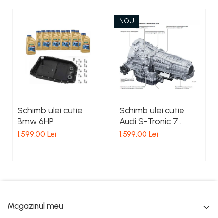
NOU
Schimb ulei cutie
Schimb ulei cutie
Bmw 6HP
Audi S-Tronic 7
trepte 0CK 0CJ
1.599,00 Lei
1.599,00 Lei
Magazinul meu