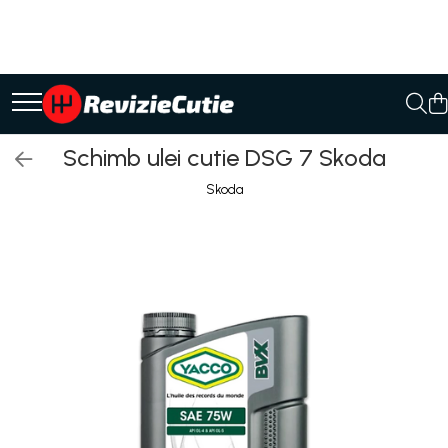
Ulei/lubrifianti
Ulei cutie automata
Filtre cutii automate
Schimb ulei cutie DSG 7 Skoda
Skoda