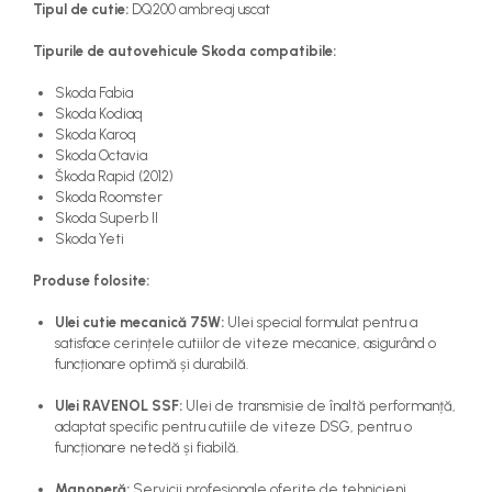
Tipul de cutie:
DQ200 ambreaj uscat
Tipurile de autovehicule Skoda compatibile:
Skoda Fabia
Skoda Kodiaq
Skoda Karoq
Skoda Octavia
Škoda Rapid (2012)
Skoda Roomster
Skoda Superb II
Skoda Yeti
Produse folosite:
Ulei cutie mecanică 75W:
Ulei special formulat pentru a
satisface cerințele cutiilor de viteze mecanice, asigurând o
funcționare optimă și durabilă.
Ulei RAVENOL SSF:
Ulei de transmisie de înaltă performanță,
adaptat specific pentru cutiile de viteze DSG, pentru o
funcționare netedă și fiabilă.
Manoperă:
Servicii profesionale oferite de tehnicieni