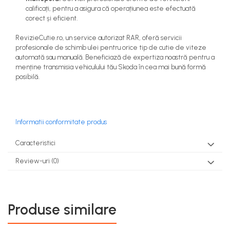
calificați, pentru a asigura că operațiunea este efectuată
corect și eficient.
RevizieCutie.ro, un service autorizat RAR, oferă servicii
profesionale de schimb ulei pentru orice tip de cutie de viteze
automată sau manuală. Beneficiază de expertiza noastră pentru a
menține transmisia vehiculului tău Skoda în cea mai bună formă
posibilă.
Informatii conformitate produs
Caracteristici
Review-uri
(0)
Produse similare