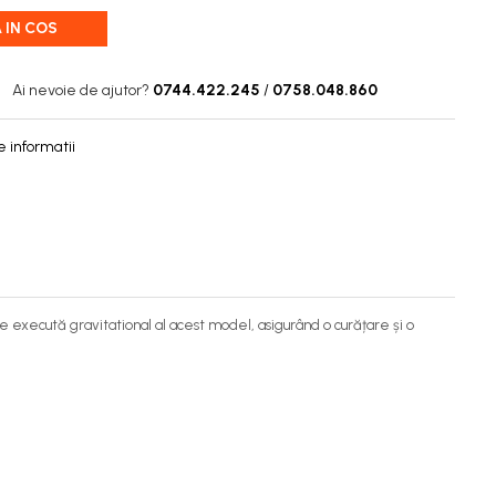
 IN COS
Ai nevoie de ajutor?
0744.422.245
/
0758.048.860
 informatii
se execută gravitational al acest model, asigurând o curățare și o