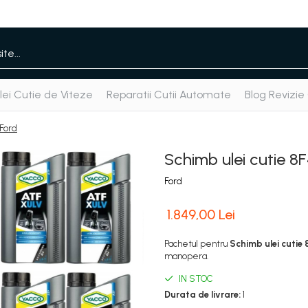
ei Cutie de Viteze
Reparatii Cutii Automate
Blog Revizie
 Ford
Schimb ulei cutie 8F
Ford
1.849,00 Lei
Pachetul pentru
Schimb ulei cutie 
manopera.
IN STOC
Durata de livrare:
1