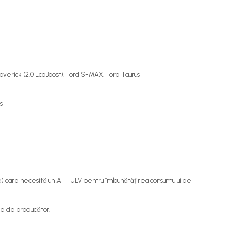
Maverick (2.0 EcoBoost), Ford S-MAX, Ford Taurus
s
te) care necesită un ATF ULV pentru îmbunătățirea consumului de
te de producător.