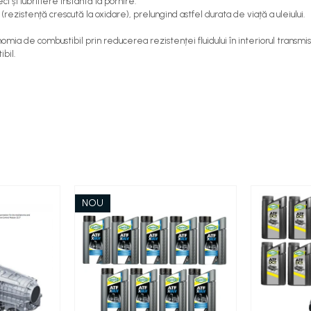
 și lubrifiere instantă la pornire.
rezistență crescută la oxidare), prelungind astfel durata de viață a uleiului.
mia de combustibil prin reducerea rezistenței fluidului în interiorul transmis
bil.
NOU