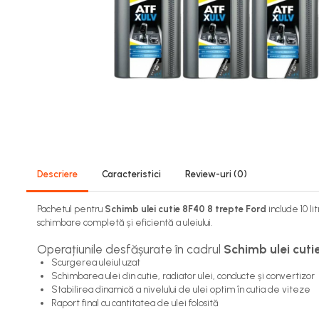
Descriere
Caracteristici
Review-uri
(0)
Pachetul pentru
Schimb ulei cutie 8F40 8 trepte Ford
include 10 l
schimbare completă și eficientă a uleiului.
Operațiunile desfășurate în cadrul
Schimb ulei cuti
Scurgerea uleiul uzat
Schimbarea ulei din cutie, radiator ulei, conducte și convertizor
Stabilirea dinamică a nivelului de ulei optim în cutia de viteze
Raport final cu cantitatea de ulei folosită