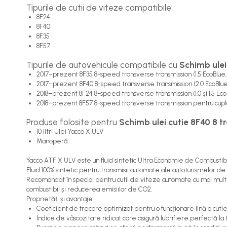
Tipurile de cutii de viteze compatibile:
8F24
8F40
8F35
8F57
Tipurile de autovehicule compatibile cu
Schimb ulei
2017–prezent 8F35 8-speed transverse transmission (1.5 EcoBlue, 
2017–prezent 8F40 8-speed transverse transmission (2.0 EcoBlue
2018–prezent 8F24 8-speed transverse transmission (1.0 și 1.5 Eco
2018–prezent 8F57 8-speed transverse transmission pentru cuplu 
Produse folosite pentru
Schimb ulei cutie 8F40 8 t
10 litri Ulei Yacco X ULV
Manoperă
Yacco ATF X ULV este un fluid sintetic Ultra Economie de Combustibi
Fluid 100% sintetic pentru transmisii automate ale autoturismelor de
Recomandat în special pentru cutii de viteze automate cu mai mult
combustibil și reducerea emisiilor de CO2.
Proprietăți și avantaje
Coeficient de frecare optimizat pentru o funcționare lină a cu
Indice de vâscozitate ridicat care asigură lubrifiere perfectă la 