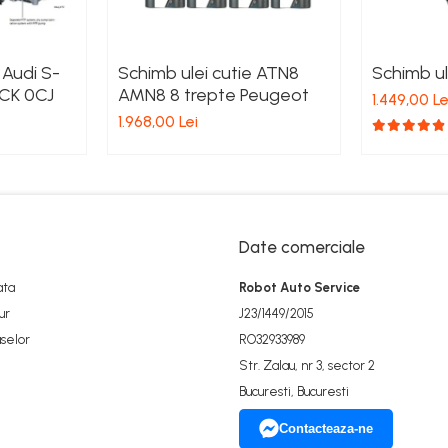
 Audi S-
Schimb ulei cutie ATN8
Schimb u
0CK 0CJ
AMN8 8 trepte Peugeot
1.449,00 Le
1.968,00 Lei
Date comerciale
ata
Robot Auto Service
ur
J23/1449/2015
selor
RO32933989
Str. Zalau, nr 3, sector 2
Bucuresti, Bucuresti
Contacteaza-ne