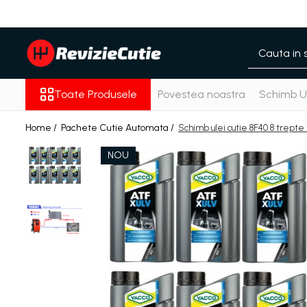
Toate Produsele
Pachete Cutie Automata
Pachete Cutie Manuala
Toate Produsele
Povestea noastra
Schimb Ul
Pachete Grup Diferential
Reparatii convertizoare de cuplu
Home /
Pachete Cutie Automata /
Schimb ulei cutie 8F40 8 trepte
Climatizare Auto
NOU
Piese cutii de viteze automata
Ulei/lubrifianti
Ulei cutie automata
Filtre cutii automate