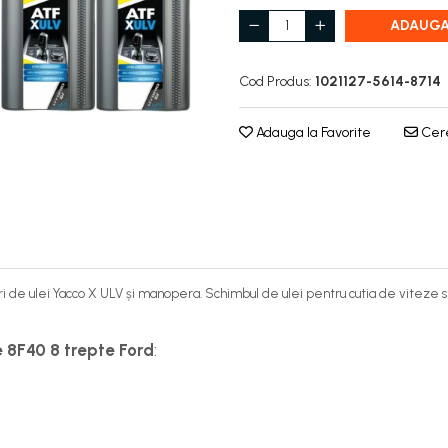
ADAUGA
Cod Produs:
1021127-5614-8714
Adauga la Favorite
Cere
itri de ulei Yacco X ULV și manopera. Schimbul de ulei pentru cutia de viteze 
e 8F40 8 trepte Ford
: