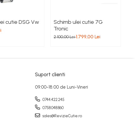
lei cutie DSG Vw
Schimb ulei cutie 7G
S
Tronic
i
2.
1.799,00 Lei
2.100,00 Lei
Suport clienti
09:00-18:00 de Luni-Vineri
0744.422.245
0758.048.860
sales@RevizieCutie.ro