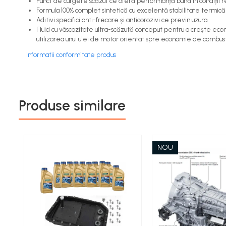
Punct de curgere scăzut ce oferă performanță bună în condiții reci
Formula 100% complet sintetică cu excelentă stabilitate termică (
Aditivi specifici anti-frecare și anticorozivi ce previn uzura.
Fluid cu vâscozitate ultra-scăzută conceput pentru a crește econo
utilizarea unui ulei de motor orientat spre economie de combusti
Informatii conformitate produs
Produse similare
NOU