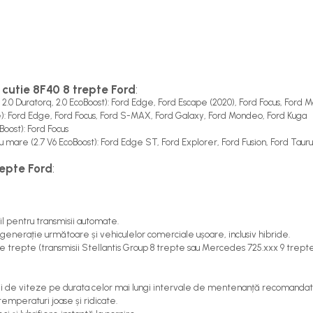
 cutie 8F40 8 trepte Ford
:
2.0 Duratorq, 2.0 EcoBoost): Ford Edge, Ford Escape (2020), Ford Focus, Ford 
): Ford Edge, Ford Focus, Ford S-MAX, Ford Galaxy, Ford Mondeo, Ford Kuga
Boost): Ford Focus
mare (2.7 V6 EcoBoost): Ford Edge ST, Ford Explorer, Ford Fusion, Ford Tauru
repte Ford
:
l pentru transmisii automate.
 generație următoare și vehiculelor comerciale ușoare, inclusiv hibride.
e trepte (transmisii Stellantis Group 8 trepte sau Mercedes 725.xxx 9 trep
tiei de viteze pe durata celor mai lungi intervale de mentenanță recomanda
temperaturi joase și ridicate.