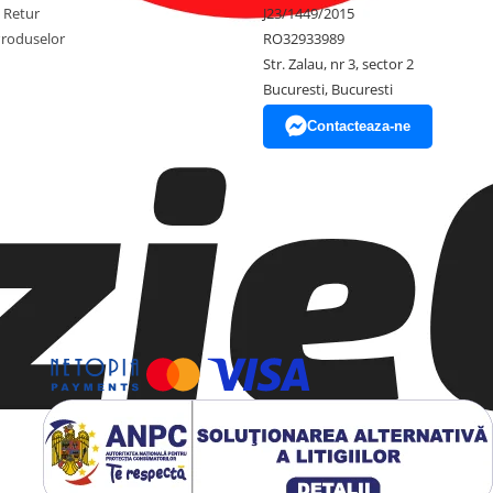
e Retur
J23/1449/2015
Produselor
RO32933989
Str. Zalau, nr 3, sector 2
Bucuresti, Bucuresti
Contacteaza-ne