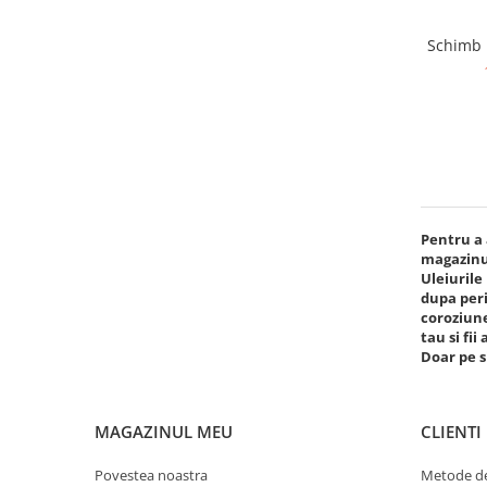
Schimb u
Pentru a 
magazinul
Uleiurile
dupa peri
coroziun
tau si fii
Doar pe s
MAGAZINUL MEU
CLIENTI
Povestea noastra
Metode de