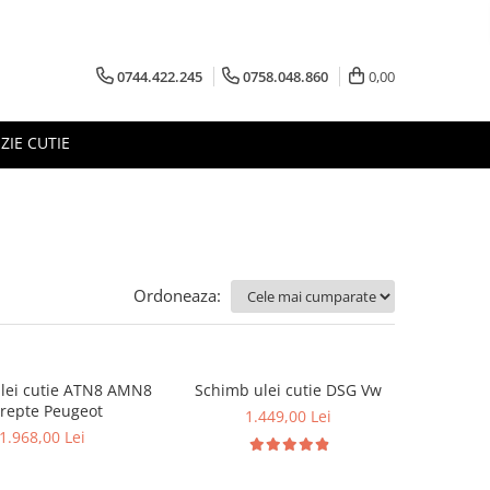
0744.422.245
0758.048.860
0,00
ZIE CUTIE
Ordoneaza:
lei cutie ATN8 AMN8
Schimb ulei cutie DSG Vw
trepte Peugeot
1.449,00 Lei
1.968,00 Lei