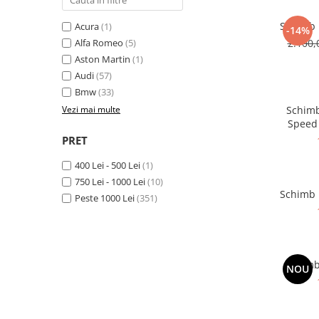
Schimb u
Acura
(1)
-14%
Alfa Romeo
(5)
2.100,
Aston Martin
(1)
Audi
(57)
Bmw
(33)
Vezi mai multe
Schimb
Speed 
PRET
400 Lei - 500 Lei
(1)
750 Lei - 1000 Lei
(10)
Schimb 
Peste 1000 Lei
(351)
Schimb
NOU