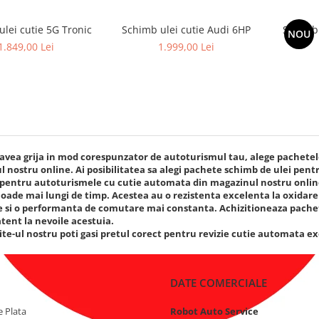
lei cutie 5G Tronic
Schimb ulei cutie Audi 6HP
Schimb 
NOU
1.849,00 Lei
1.999,00 Lei
avea grija in mod corespunzator de autoturismul tau, alege pachetel
 nostru online. Ai posibilitatea sa alegi pachete schimb de ulei pen
 pentru autoturismele cu cutie automata din magazinul nostru online
oade mai lungi de timp. Acestea au o rezistenta excelenta la oxidare s
e si o performanta de comutare mai constanta. Achizitioneaza pache
 atent la nevoile acestuia.
ite-ul nostru poti gasi pretul corect pentru revizie cutie automata 
DATE COMERCIALE
 Plata
Robot Auto Service