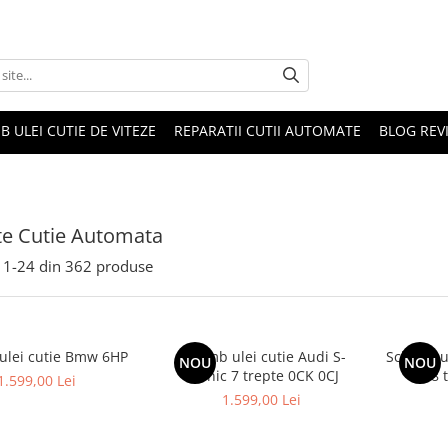
B ULEI CUTIE DE VITEZE
REPARATII CUTII AUTOMATE
BLOG REVI
te Cutie Automata
1-
24
din
362
produse
ulei cutie Bmw 6HP
Schimb ulei cutie Audi S-
Schimb u
NOU
NOU
Tronic 7 trepte 0CK 0CJ
8 
1.599,00 Lei
1.599,00 Lei