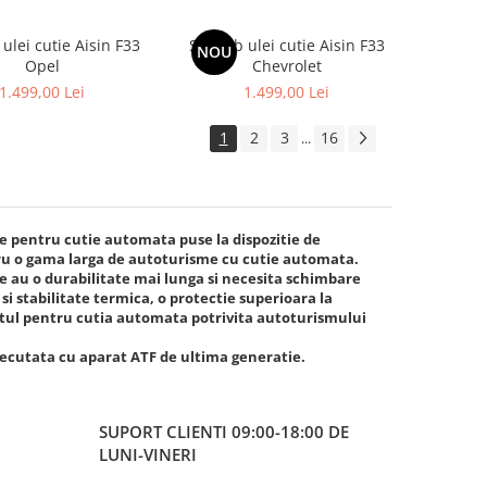
ulei cutie Aisin F33
Schimb ulei cutie Aisin F33
NOU
Opel
Chevrolet
1.499,00 Lei
1.499,00 Lei
1
2
3
16
...
e pentru cutie automata puse la dispozitie de
tru o gama larga de autoturisme cu cutie automata.
 au o durabilitate mai lunga si necesita schimbare
i stabilitate termica, o protectie superioara la
tul pentru cutia automata potrivita autoturismului
executata cu aparat ATF de ultima generatie.
SUPORT CLIENTI
09:00-18:00 DE
LUNI-VINERI