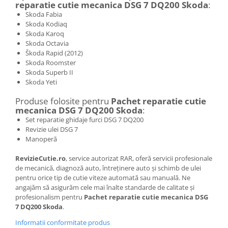
reparatie cutie mecanica DSG 7 DQ200 Skoda
:
Skoda Fabia
Skoda Kodiaq
Skoda Karoq
Skoda Octavia
Škoda Rapid (2012)
Skoda Roomster
Skoda Superb II
Skoda Yeti
Produse folosite pentru
Pachet reparatie cutie
mecanica DSG 7 DQ200 Skoda
:
Set reparatie ghidaje furci DSG 7 DQ200
Revizie ulei DSG 7
Manoperă
RevizieCutie.ro
, service autorizat RAR, oferă servicii profesionale
de mecanică, diagnoză auto, întreținere auto și schimb de ulei
pentru orice tip de cutie viteze automată sau manuală. Ne
angajăm să asigurăm cele mai înalte standarde de calitate și
profesionalism pentru
Pachet reparatie cutie mecanica DSG
7 DQ200 Skoda
.
Informatii conformitate produs