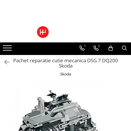
Ulei/lubrifianti
Ulei cutie automata
Filtre cutii automate
1
2
Pachet reparatie cutie mecanica DSG 7 DQ200
Skoda
Skoda