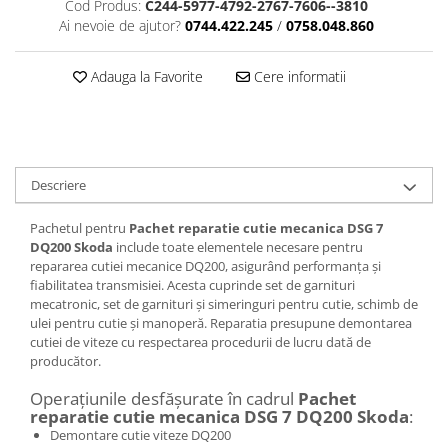
Cod Produs:
C244-5977-4792-2767-7606--3810
Ai nevoie de ajutor?
0744.422.245
/
0758.048.860
Adauga la Favorite
Cere informatii
Descriere
Pachetul pentru
Pachet reparatie cutie mecanica DSG 7
DQ200 Skoda
include toate elementele necesare pentru
repararea cutiei mecanice DQ200, asigurând performanța și
fiabilitatea transmisiei. Acesta cuprinde set de garnituri
mecatronic, set de garnituri și simeringuri pentru cutie, schimb de
ulei pentru cutie și manoperă. Reparatia presupune demontarea
cutiei de viteze cu respectarea procedurii de lucru dată de
producător.
Operațiunile desfășurate în cadrul
Pachet
reparatie cutie mecanica DSG 7 DQ200 Skoda
:
Demontare cutie viteze DQ200