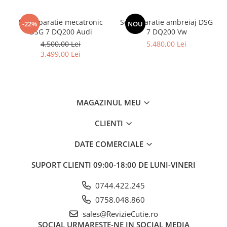
Set reparatie mecatronic
Set reparatie ambreiaj DSG
-22%
NOU
DSG 7 DQ200 Audi
7 DQ200 Vw
4.500,00 Lei
5.480,00 Lei
3.499,00 Lei
MAGAZINUL MEU
CLIENTI
DATE COMERCIALE
SUPORT CLIENTI
09:00-18:00 DE LUNI-VINERI
0744.422.245
0758.048.860
sales@RevizieCutie.ro
SOCIAL
URMARESTE-NE IN SOCIAL MEDIA