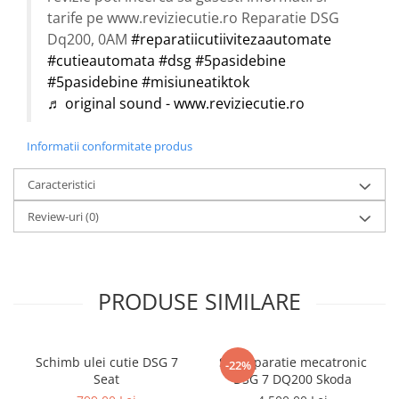
tarife pe www.reviziecutie.ro Reparatie DSG
Dq200, 0AM
#reparatiicutiivitezaautomate
#cutieautomata
#dsg
#5pasidebine
#5pasidebine
#misiuneatiktok
♬ original sound - www.reviziecutie.ro
Informatii conformitate produs
Caracteristici
Review-uri
(0)
PRODUSE SIMILARE
Schimb ulei cutie DSG 7
Set reparatie mecatronic
-22%
Seat
DSG 7 DQ200 Skoda