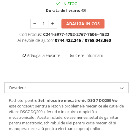
IN STOC
Durata de livrare:
48h
ADAUGA IN COS
Cod Produs:
C244-5977-4792-2767-7606--1522
Ai nevoie de ajutor?
0744.422.245
/
0758.048.860
Adauga la Favorite
Cere informatii
Descriere
Pachetul pentru
Set inlocuire mecatronic DSG 7 DQ200 Vw
este conceput pentru a rezolva problemele mecanice ale cutiei de
viteze DSG7 DQ200, oferind o înlocuire completă a
mecatronicului. Acesta include, de asemenea, setul de garnituri
pentru mecatronic, schimbul de ulei pentru cutia mecanică și
manopera necesară pentru efectuarea operațiunilor.