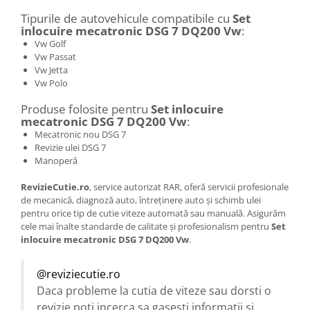
Tipurile de autovehicule compatibile cu
Set
inlocuire mecatronic DSG 7 DQ200 Vw
:
Vw Golf
Vw Passat
Vw Jetta
Vw Polo
Produse folosite pentru
Set inlocuire
mecatronic DSG 7 DQ200 Vw
:
Mecatronic nou DSG 7
Revizie ulei DSG 7
Manoperă
RevizieCutie.ro
, service autorizat RAR, oferă servicii profesionale
de mecanică, diagnoză auto, întreținere auto și schimb ulei
pentru orice tip de cutie viteze automată sau manuală. Asigurăm
cele mai înalte standarde de calitate și profesionalism pentru
Set
inlocuire mecatronic DSG 7 DQ200 Vw
.
@reviziecutie.ro
Daca probleme la cutia de viteze sau dorsti o
revizie poti incerca sa gasesti informatii si