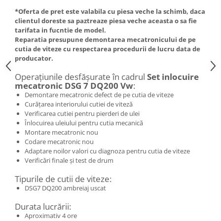
*Oferta de pret este valabila cu piesa veche la schimb, daca
clientul doreste sa paztreaze piesa veche aceasta o sa fie
tarifata in fucntie de model.
Reparatia presupune demontarea mecatronicului de pe
cutia de viteze cu respectarea procedurii de lucru data de
producator.
Operațiunile desfășurate în cadrul
Set inlocuire
mecatronic DSG 7 DQ200 Vw
:
Demontare mecatronic defect de pe cutia de viteze
Curățarea interiorului cutiei de viteză
Verificarea cutiei pentru pierderi de ulei
Înlocuirea uleiului pentru cutia mecanică
Montare mecatronic nou
Codare mecatronic nou
Adaptare noilor valori cu diagnoza pentru cutia de viteze
Verificări finale și test de drum
Tipurile de cutii de viteze:
DSG7 DQ200 ambreiaj uscat
Durata lucrării:
Aproximativ 4 ore