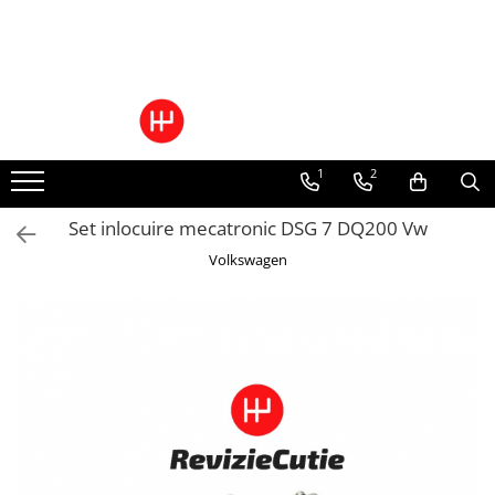
Toate Produsele
Pachete Cutie Automata
Pachete Cutie Manuala
1
2
Pachete Grup Diferential
Reparatii convertizoare de cuplu
Set inlocuire mecatronic DSG 7 DQ200 Vw
Climatizare Auto
Volkswagen
Piese cutii de viteze automata
Ulei/lubrifianti
Ulei cutie automata
Filtre cutii automate