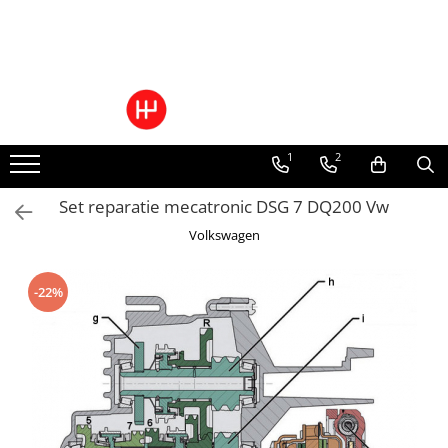
Ulei/lubrifianti
Ulei cutie automata
Filtre cutii automate
1
2
Set reparatie mecatronic DSG 7 DQ200 Vw
Volkswagen
-22%