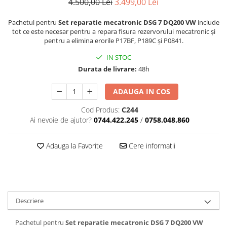
4.500,00 Lei
3.499,00 Lei
Pachetul pentru
Set reparatie mecatronic DSG 7 DQ200 VW
include
tot ce este necesar pentru a repara fisura rezervorului mecatronic și
pentru a elimina erorile P17BF, P189C și P0841.
IN STOC
Durata de livrare:
48h
ADAUGA IN COS
Cod Produs:
C244
Ai nevoie de ajutor?
0744.422.245
/
0758.048.860
Adauga la Favorite
Cere informatii
Descriere
Pachetul pentru
Set reparatie mecatronic DSG 7 DQ200 VW