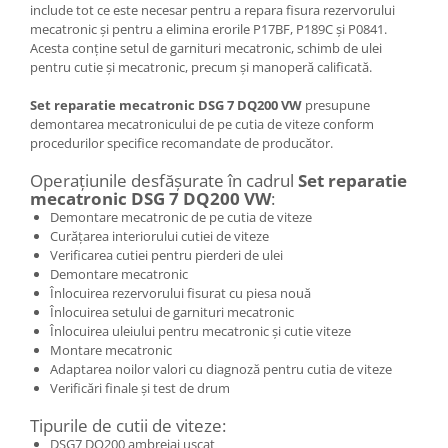
include tot ce este necesar pentru a repara fisura rezervorului
mecatronic și pentru a elimina erorile P17BF, P189C și P0841.
Acesta conține setul de garnituri mecatronic, schimb de ulei
pentru cutie și mecatronic, precum și manoperă calificată.
Set reparatie mecatronic DSG 7 DQ200 VW
presupune
demontarea mecatronicului de pe cutia de viteze conform
procedurilor specifice recomandate de producător.
Operațiunile desfășurate în cadrul
Set reparatie
mecatronic DSG 7 DQ200 VW
:
Demontare mecatronic de pe cutia de viteze
Curățarea interiorului cutiei de viteze
Verificarea cutiei pentru pierderi de ulei
Demontare mecatronic
Înlocuirea rezervorului fisurat cu piesa nouă
Înlocuirea setului de garnituri mecatronic
Înlocuirea uleiului pentru mecatronic și cutie viteze
Montare mecatronic
Adaptarea noilor valori cu diagnoză pentru cutia de viteze
Verificări finale și test de drum
Tipurile de cutii de viteze:
DSG7 DQ200 ambreiaj uscat