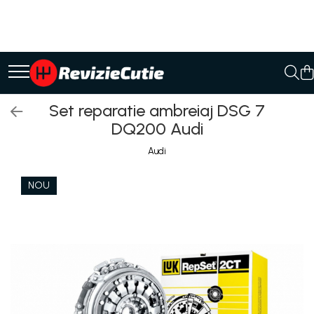
Ulei/lubrifianti
Ulei cutie automata
Filtre cutii automate
Set reparatie ambreiaj DSG 7
DQ200 Audi
Audi
NOU