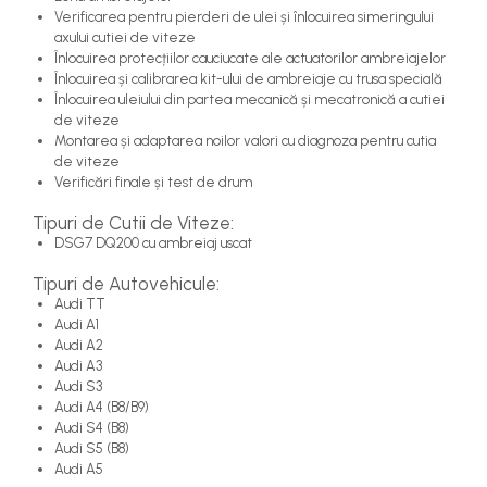
Verificarea pentru pierderi de ulei și înlocuirea simeringului
axului cutiei de viteze
Înlocuirea protecțiilor cauciucate ale actuatorilor ambreiajelor
Înlocuirea și calibrarea kit-ului de ambreiaje cu trusa specială
Înlocuirea uleiului din partea mecanică și mecatronică a cutiei
de viteze
Montarea și adaptarea noilor valori cu diagnoza pentru cutia
de viteze
Verificări finale și test de drum
Tipuri de Cutii de Viteze:
DSG7 DQ200 cu ambreiaj uscat
Tipuri de Autovehicule:
Audi TT
Audi A1
Audi A2
Audi A3
Audi S3
Audi A4 (B8/B9)
Audi S4 (B8)
Audi S5 (B8)
Audi A5