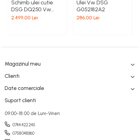
Schimb ulei cutie
Ulei Vw DSG
DSG DQ250 Vw
G052182A2
OEM
2.499,00 Lei
286,00 Lei
Magazinul meu
Clienti
Date comerciale
Suport clienti
09:00-18:00 de Luni-Vineri
0744.422.245
0758.048.860