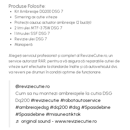
Produse Folosite:
Kit Ambreiaje DQ200 DSG 7
Simering ax cutie viteze
Protecții cauciuc actuator ambreiaje (2 bucăți)
2 litri ulei MTF-3 75W DSG 7
1 litru ulei SSF DSG 7
Revizie ulei DSG 7
Manoperă
Alegeți serviciul profesionist și complet al RevizieCutie.ro, un
service autorizat RAR, pentru a vă asigura că reparațiile cutiei de
viteze sunt efectuate la standarde înalte și că autovehiculul dvs.
va reveni pe drumuri în condiții optime de funcționare.
@reviziecutie.ro
Cum sa nu montezi ambreiajele la cutia DSG
Dq200
#reviziecutie
#robotautoservice
#ambreiajedsg
#dq200
#dsg
#5pasidebine
#5pasidebine
#misiuneatiktok
♬ original sound - www.reviziecutie.ro