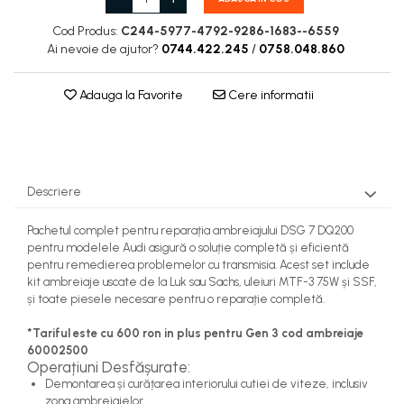
Cod Produs:
C244-5977-4792-9286-1683--6559
Ai nevoie de ajutor?
0744.422.245
/
0758.048.860
Adauga la Favorite
Cere informatii
Descriere
Pachetul complet pentru reparația ambreiajului DSG 7 DQ200
pentru modelele Audi asigură o soluție completă și eficientă
pentru remedierea problemelor cu transmisia. Acest set include
kit ambreiaje uscate de la Luk sau Sachs, uleiuri MTF-3 75W și SSF,
și toate piesele necesare pentru o reparație completă.
*Tariful este cu 600 ron in plus pentru Gen 3 cod ambreiaje
60002500
Operațiuni Desfășurate:
Demontarea și curățarea interiorului cutiei de viteze, inclusiv
zona ambreiajelor