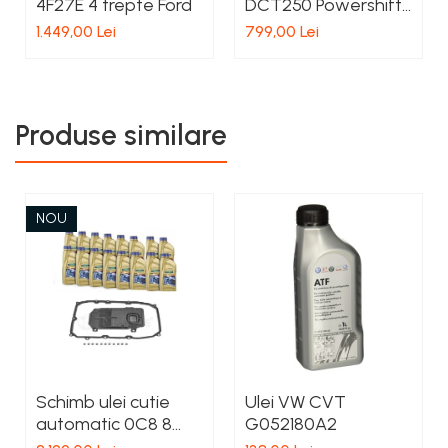
4F27E 4 trepte Ford
DCT250 Powershift
Ford
1.449,00 Lei
799,00 Lei
Produse similare
NOU
Schimb ulei cutie
Ulei VW CVT
automatic 0C8 8
G052180A2
trepte VW