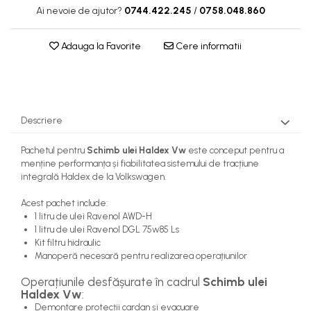
Ai nevoie de ajutor?
0744.422.245
/
0758.048.860
Adauga la Favorite
Cere informatii
Descriere
Pachetul pentru
Schimb ulei Haldex Vw
este conceput pentru a
menține performanța și fiabilitatea sistemului de tracțiune
integrală Haldex de la Volkswagen.
Acest pachet include:
1 litru de ulei Ravenol AWD-H
1 litru de ulei Ravenol DGL 75w85 Ls
Kit filtru hidraulic
Manoperă necesară pentru realizarea operațiunilor
Operațiunile desfășurate în cadrul
Schimb ulei
Haldex Vw
:
Demontare protecții cardan și evacuare