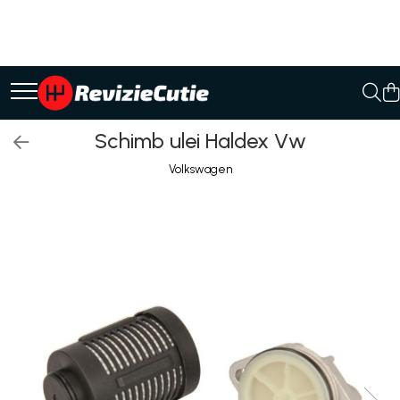
Ulei/lubrifianti
Ulei cutie automata
Filtre cutii automate
Schimb ulei Haldex Vw
Volkswagen