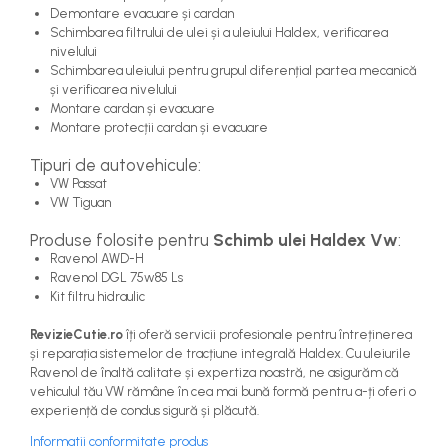
Demontare evacuare și cardan
Schimbarea filtrului de ulei și a uleiului Haldex, verificarea
nivelului
Schimbarea uleiului pentru grupul diferențial partea mecanică
și verificarea nivelului
Montare cardan și evacuare
Montare protecții cardan și evacuare
Tipuri de autovehicule:
VW Passat
VW Tiguan
Produse folosite pentru
Schimb ulei Haldex Vw
:
Ravenol AWD-H
Ravenol DGL 75w85 Ls
Kit filtru hidraulic
RevizieCutie.ro
îți oferă servicii profesionale pentru întreținerea
și reparația sistemelor de tracțiune integrală Haldex. Cu uleiurile
Ravenol de înaltă calitate și expertiza noastră, ne asigurăm că
vehiculul tău VW rămâne în cea mai bună formă pentru a-ți oferi o
experiență de condus sigură și plăcută.
Informatii conformitate produs