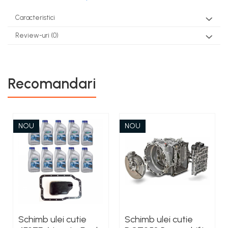
Caracteristici
Review-uri
(0)
Recomandari
NOU
NOU
Schimb ulei cutie
Schimb ulei cutie