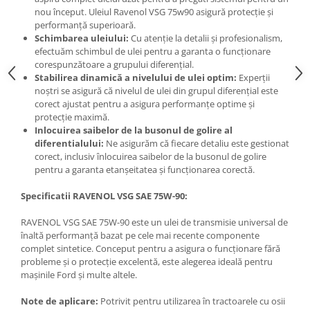
nou început. Uleiul Ravenol VSG 75w90 asigură protecție și
performanță superioară.
Schimbarea uleiului:
Cu atenție la detalii și profesionalism,
efectuăm schimbul de ulei pentru a garanta o funcționare
corespunzătoare a grupului diferențial.
Stabilirea dinamică a nivelului de ulei optim:
Experții
noștri se asigură că nivelul de ulei din grupul diferențial este
corect ajustat pentru a asigura performanțe optime și
protecție maximă.
Inlocuirea saibelor de la busonul de golire al
diferentialului:
Ne asigurăm că fiecare detaliu este gestionat
corect, inclusiv înlocuirea saibelor de la busonul de golire
pentru a garanta etanșeitatea și funcționarea corectă.
Specificatii RAVENOL VSG SAE 75W-90:
RAVENOL VSG SAE 75W-90 este un ulei de transmisie universal de
înaltă performanță bazat pe cele mai recente componente
complet sintetice. Conceput pentru a asigura o funcționare fără
probleme și o protecție excelentă, este alegerea ideală pentru
mașinile Ford și multe altele.
Note de aplicare:
Potrivit pentru utilizarea în tractoarele cu osii