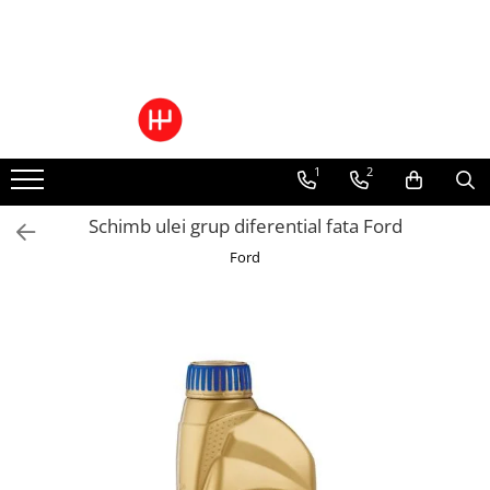
Toate Produsele
Pachete Cutie Automata
Pachete Cutie Manuala
1
2
Pachete Grup Diferential
Reparatii convertizoare de cuplu
Schimb ulei grup diferential fata Ford
Climatizare Auto
Ford
Piese cutii de viteze automata
Ulei/lubrifianti
Ulei cutie automata
Filtre cutii automate