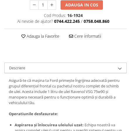
ADAUGA IN COS
Cod Produs:
16-1924
Ai nevoie de ajutor?
0744.422.245
/
0758.048.860
Adauga la Favorite
Cere informatii
Descriere
Asigură-te că mașina ta Ford primește îngrijirea adecvată pentru
grupul diferențial frontal cu pachetul nostru complet de schimb
de ulei. Acesta include 1 litru de ulei Ravenol VSG 75w90 și
manopera necesară pentru o funcționare optimă și durabilă a
vehiculului tău.
Operatiunile desfasurate:
Aspirarea și înlocuirea uleiului uzat:
Echipa noastră va
aspira complet uleiul uzat pentru a pregăti sistemul pentru un