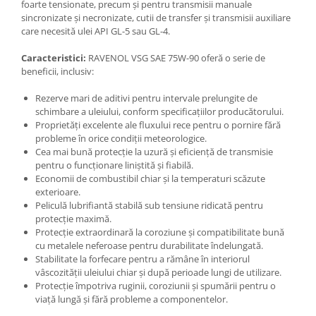
foarte tensionate, precum și pentru transmisii manuale
sincronizate și necronizate, cutii de transfer și transmisii auxiliare
care necesită ulei API GL-5 sau GL-4.
Caracteristici:
RAVENOL VSG SAE 75W-90 oferă o serie de
beneficii, inclusiv:
Rezerve mari de aditivi pentru intervale prelungite de
schimbare a uleiului, conform specificațiilor producătorului.
Proprietăți excelente ale fluxului rece pentru o pornire fără
probleme în orice condiții meteorologice.
Cea mai bună protecție la uzură și eficiență de transmisie
pentru o funcționare liniștită și fiabilă.
Economii de combustibil chiar și la temperaturi scăzute
exterioare.
Peliculă lubrifiantă stabilă sub tensiune ridicată pentru
protecție maximă.
Protecție extraordinară la coroziune și compatibilitate bună
cu metalele neferoase pentru durabilitate îndelungată.
Stabilitate la forfecare pentru a rămâne în interiorul
vâscozității uleiului chiar și după perioade lungi de utilizare.
Protecție împotriva ruginii, coroziunii și spumării pentru o
viață lungă și fără probleme a componentelor.