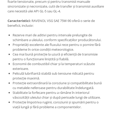
foarte tensionate, precum și pentru transmisii manuale
sincronizate și necronizate, cutii de transfer și transmisii auxiliare
care necesită ulei API GL-5 sau GL-4.
Caracteristici:
RAVENOL VSG SAE 75W-90 oferă o serie de
beneficii, inclusiv:
Rezerve mari de aditivi pentru intervale prelungite de
schimbare a uleiului, conform specificațiilor producătorului.
Proprietăți excelente ale fluxului rece pentru o pornire fără
probleme în orice condiții meteorologice.
Cea mai bună protecție la uzură și eficiență de transmisie
pentru o funcționare liniștită și fiabilă.
Economii de combustibil chiar și la temperaturi scăzute
exterioare.
Peliculă lubrifiantă stabilă sub tensiune ridicată pentru
protecție maximă.
Protecție extraordinară la coroziune și compatibilitate bună
cu metalele neferoase pentru durabilitate îndelungată.
Stabilitate la forfecare pentru a rămâne în interiorul
vâscozității uleiului chiar și după perioade lungi de utilizare.
Protecție împotriva ruginii, coroziunii și spumării pentru o
viață lungă și fără probleme a componentelor.