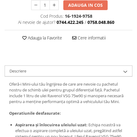
ADAUGA IN COS
Cod Produs:
16-1924-9758
Ai nevoie de ajutor?
0744.422.245
/
0758.048.860
Adauga la Favorite
Cere informatii
Descriere
Oferă-i Mini-ului tău îngrijirea de care are nevoie cu pachetul
nostru de schimb ulei pentru grupul diferențial față. Pachetul
include 1 litru de ulei Ravenol VSG 75w90 și manopera necesară
pentru a menține performanța optimă a vehiculului tău Mini.
Operatiunile desfasurate:
Aspirarea și înlocuirea uleiului uzat:
Echipa noastră va
efectua o aspirare completă a uleiului uzat, pregătind astfel
sistemul pentru un nou început. Uleiul Ravenol VSG 75w90