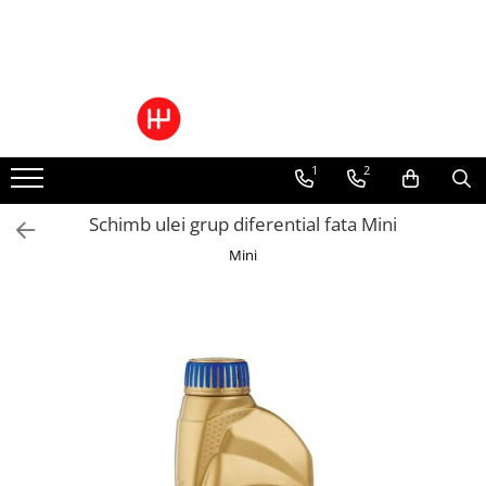
Ulei/lubrifianti
Ulei cutie automata
Filtre cutii automate
1
2
Schimb ulei grup diferential fata Mini
Mini