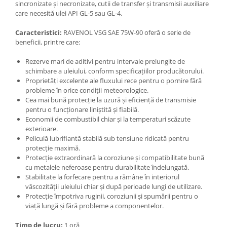
sincronizate și necronizate, cutii de transfer și transmisii auxiliare
care necesită ulei API GL-5 sau GL-4.
Caracteristici:
RAVENOL VSG SAE 75W-90 oferă o serie de
beneficii, printre care:
Rezerve mari de aditivi pentru intervale prelungite de
schimbare a uleiului, conform specificațiilor producătorului.
Proprietăți excelente ale fluxului rece pentru o pornire fără
probleme în orice condiții meteorologice.
Cea mai bună protecție la uzură și eficiență de transmisie
pentru o funcționare liniștită și fiabilă.
Economii de combustibil chiar și la temperaturi scăzute
exterioare.
Peliculă lubrifiantă stabilă sub tensiune ridicată pentru
protecție maximă.
Protecție extraordinară la coroziune și compatibilitate bună
cu metalele neferoase pentru durabilitate îndelungată.
Stabilitate la forfecare pentru a rămâne în interiorul
vâscozității uleiului chiar și după perioade lungi de utilizare.
Protecție împotriva ruginii, coroziunii și spumării pentru o
viață lungă și fără probleme a componentelor.
Timp de lucru:
1 oră