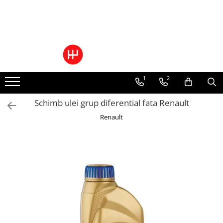
Toate Produsele
Pachete Cutie Automata
Pachete Cutie Manuala
1
2
Pachete Grup Diferential
Reparatii convertizoare de cuplu
Schimb ulei grup diferential fata Renault
Climatizare Auto
Renault
Piese cutii de viteze automata
Ulei/lubrifianti
Ulei cutie automata
Filtre cutii automate