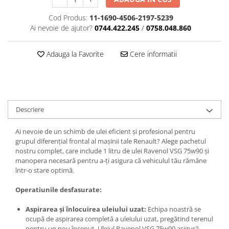
Cod Produs:
11-1690-4506-2197-5239
Ai nevoie de ajutor?
0744.422.245
/
0758.048.860
Adauga la Favorite
Cere informatii
Descriere
Ai nevoie de un schimb de ulei eficient și profesional pentru
grupul diferențial frontal al mașinii tale Renault? Alege pachetul
nostru complet, care include 1 litru de ulei Ravenol VSG 75w90 și
manopera necesară pentru a-ți asigura că vehiculul tău rămâne
într-o stare optimă.
Operatiunile desfasurate:
Aspirarea și înlocuirea uleiului uzat:
Echipa noastră se
ocupă de aspirarea completă a uleiului uzat, pregătind terenul
pentru un nou început. Uleiul Ravenol VSG 75w90 asigură