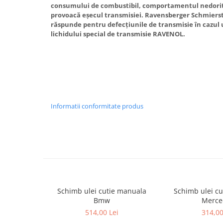
consumului de combustibil, comportamentul nedorit a
provoacă eșecul transmisiei. Ravensberger Schmiers
răspunde pentru defecțiunile de transmisie în cazul u
lichidului special de transmisie RAVENOL.
Informatii conformitate produs
Schimb ulei cutie manuala
Schimb ulei c
Bmw
Merce
514,00 Lei
314,00