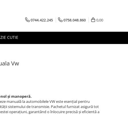
0744.422.245
0758.048.860
0,00
ZIE CUTIE
uala Vw
venol și manoperă.
iteze manuală la automobilele VW este esențial pentru
ății sistemului de transmisie. Pachetul furnizat asigură tot
estei operațiuni, garantând o înlocuire precisă și eficientă a