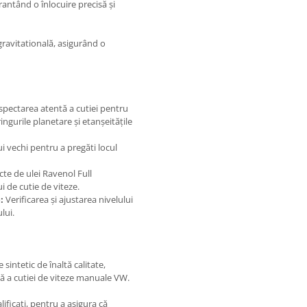
rantând o înlocuire precisă și
gravitatională, asigurând o
spectarea atentă a cutiei pentru
ringurile planetare și etanșeitățile
i vechi pentru a pregăti locul
te de ulei Ravenol Full
i de cutie de viteze.
:
Verificarea și ajustarea nivelului
lui.
 sintetic de înaltă calitate,
ilă a cutiei de viteze manuale VW.
lificați, pentru a asigura că