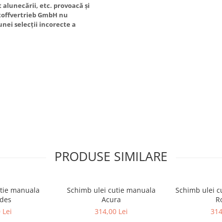
lunecării, etc. provoacă și
toffvertrieb GmbH nu
nei selecții incorecte a
PRODUSE SIMILARE
utie manuala
Schimb ulei cutie manuala
Schimb ulei c
des
Acura
R
 Lei
314,00 Lei
314