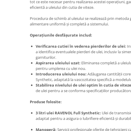
tot ce este necesar pentru realizarea acestei operațiuni, ga
eficientă a uleiului din cutia de viteze.
Procedura de schimb al uleiului se realizează prin metoda 
alimentare uniformă și completă a sistemului.
Operațiunile desfășurate includ:
Verificarea cutiei în vederea pierderilor de ulei:
In
a identifica eventualele pierderi de ulei, inclusiv la sime
garniturilor.
Aspirarea uleiului uzat:
Eliminarea completă a uleiulu
pentru umplerea cu ulei nou.
Introducerea uleiului nou:
Adăugarea cantității corec
Synthetic, adaptată la vascozitatea specifică a modelulu
Stabilirea nivelului de ulei optim în cutia de viteze
de ulei pentru a se conforma specificațiilor producătoru
Produse folosite:
3 litri ulei RAVENOL Full Synthetic:
Ulei de transmisie
adaptat pentru a asigura o lubrifiere eficientă și durab
Manoperă:
Servicii profesionale oferite de tehnicieni ca