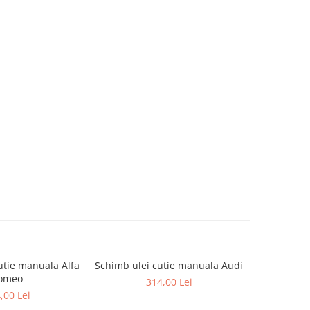
utie manuala Alfa
Schimb ulei cutie manuala Audi
Schimb u
omeo
314,00 Lei
,00 Lei