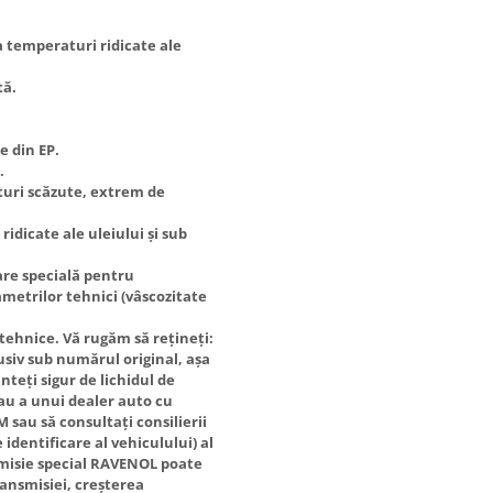
 la temperaturi ridicate ale
tă.
e din EP.
i.
uri scăzute, extrem de
 ridicate ale uleiului și sub
are specială pentru
ametrilor tehnici (vâscozitate
 tehnice. Vă rugăm să rețineți:
usiv sub numărul original, așa
teți sigur de lichidul de
sau a unui dealer auto cu
M sau să consultați consilierii
 identificare al vehiculului) al
nsmisie special RAVENOL poate
ansmisiei, creșterea