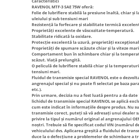
Caracteristici
RAVENOL MTF-3 SAE 75W oferă:
Folie de lubrifiere stabilă la presiune înaltă, chiar și
uleiului și sub tensiuni mari
Rezistență la forfecare și stabilitate termică excelen
Proprietăți excelente de vâscozitate-temperatură.
Stabilitate ridicată la oxidare.
Protecție excelentă la uzură, proprietăți excepțional
Proprietăți de spumare scăzute chiar și la viteze mar
Comportament bun în schimbare chiar și la temperat
scăzut. Viață prelungită.
O peliculă de lubrifiere stabilă chiar și la temperaturi
tensiuni mari.
Fluidul de transmisie special RAVENOL este o dezvolt
angrenajul special și nu poate fi selectat pe baza par
etc.).
Prin urmare, decizia nu a fost luată pentru a da date
lichidul de transmisie special RAVENOL se aplică excl
cum este indicat în informațiile despre produs. Nu sun
transmisie corect, puteți să vă adresați unui dealer 
privire la tipul și numărul original al angrenajului OE
noștri. Trebuie să fie specificat codul VIN (numărul de
vehiculului dvs. Aplicarea greșită a fluidului de tra
duce la o defecțiune a problemelor de schimbare a tr