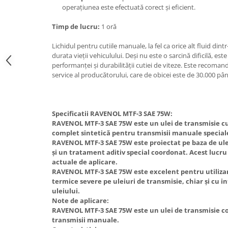
operațiunea este efectuată corect și eficient.
Timp de lucru:
1 oră
Lichidul pentru cutiile manuale, la fel ca orice alt fluid din
durata vieții vehiculului. Deși nu este o sarcină dificilă, 
performanței și durabilității cutiei de viteze. Este recoma
service al producătorului, care de obicei este de 30.000 pân
Specificatii RAVENOL MTF-3 SAE 75W:
RAVENOL MTF-3 SAE 75W este un ulei de transmisie cu
complet sintetică pentru transmisii manuale special
RAVENOL MTF-3 SAE 75W este proiectat pe baza de ulei
și un tratament aditiv special coordonat. Acest lucru
actuale de aplicare.
RAVENOL MTF-3 SAE 75W este excelent pentru utilizar
termice severe pe uleiuri de transmisie, chiar și cu 
uleiului.
Note de aplicare:
RAVENOL MTF-3 SAE 75W este un ulei de transmisie c
transmisii manuale.