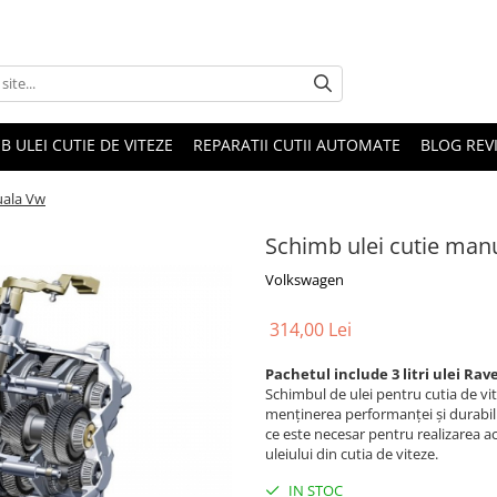
B ULEI CUTIE DE VITEZE
REPARATII CUTII AUTOMATE
BLOG REVI
uala Vw
Schimb ulei cutie man
Volkswagen
314,00 Lei
Pachetul include 3 litri ulei Ra
Schimbul de ulei pentru cutia de v
menținerea performanței și durabilit
ce este necesar pentru realizarea ac
uleiului din cutia de viteze.
IN STOC