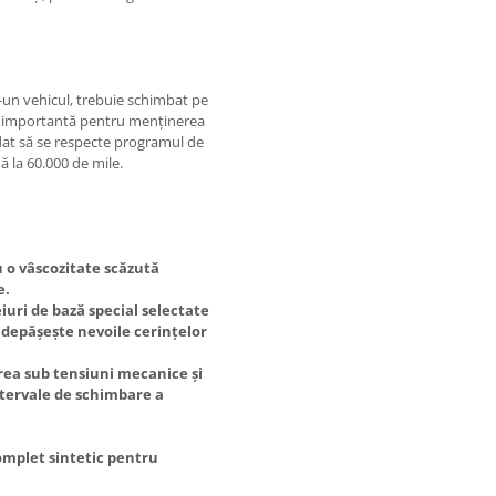
tr-un vehicul, trebuie schimbat pe
este importantă pentru menținerea
ndat să se respecte programul de
ă la 60.000 de mile.
 o vâscozitate scăzută
e.
uri de bază special selectate
 depășește nevoile cerințelor
ea sub tensiuni mecanice și
intervale de schimbare a
omplet sintetic pentru