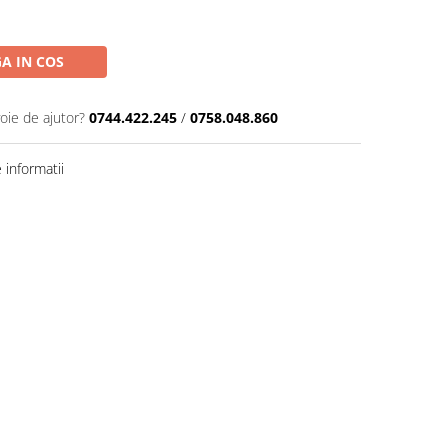
A IN COS
oie de ajutor?
0744.422.245
/
0758.048.860
informatii