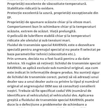
Proprietăți excelente de vâscozitate-temperatură.
Stabilitate ridicată la oxidare.
Protecție excelentă la uzură, proprietăți excepționale din
EP.
Proprietăți de spumare scăzute chiar și la viteze mari.
Comportament bun în schimbare chiar și la temperaturi
scăzute, extrem de scăzut. Viață prelungită.
O peliculă de lubrifiere stabilă chiar și la temperaturi
ridicate ale uleiului și sub tensiuni mari.
Fluidul de transmisie special RAVENOL este o dezvoltare
specială pentru angrenajul special și nu poate fi selectat pe
baza parametrilor tehnici (vâscozitate etc.).
Prin urmare, decizia nu a fost luată pentru a da date
tehnice. Vă rugăm să rețineți: lichidul de transmisie special
RAVENOL se aplică exclusiv sub numărul original, așa cum
este indicat în informațiile despre produs. Nu sunteți sigur
de lichidul de transmisie corect, puteți să vă adresați unui
dealer sau a unui dealer auto cu privire la tipul și numărul
original al angrenajului OEM sau să consultați consilierii
noștri. Trebuie să fie specificat codul VIN (numărul de
identificare al vehiculului) al vehiculului dvs. Aplicarea
greșită a fluidului de transmisie special RAVENOL poate
duce la o defecțiune a problemelor de schimbare a