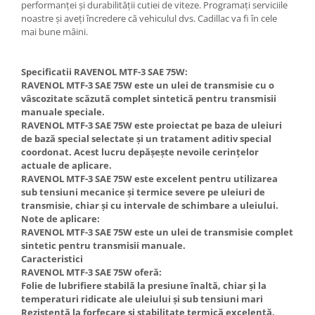
performanței și durabilității cutiei de viteze. Programați serviciile
noastre și aveți încredere că vehiculul dvs. Cadillac va fi în cele
mai bune mâini.
Specificatii RAVENOL MTF-3 SAE 75W:
RAVENOL MTF-3 SAE 75W este un ulei de transmisie cu o
vâscozitate scăzută complet sintetică pentru transmisii
manuale speciale.
RAVENOL MTF-3 SAE 75W este proiectat pe baza de uleiuri
de bază special selectate și un tratament aditiv special
coordonat. Acest lucru depășește nevoile cerințelor
actuale de aplicare.
RAVENOL MTF-3 SAE 75W este excelent pentru utilizarea
sub tensiuni mecanice și termice severe pe uleiuri de
transmisie, chiar și cu intervale de schimbare a uleiului.
Note de aplicare:
RAVENOL MTF-3 SAE 75W este un ulei de transmisie complet
sintetic pentru transmisii manuale.
Caracteristici
RAVENOL MTF-3 SAE 75W oferă:
Folie de lubrifiere stabilă la presiune înaltă, chiar și la
temperaturi ridicate ale uleiului și sub tensiuni mari
Rezistență la forfecare și stabilitate termică excelentă.