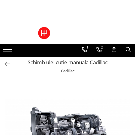
Ulei/lubrifianti
Ulei cutie automata
Filtre cutii automate
1
2
Schimb ulei cutie manuala Cadillac
Cadillac