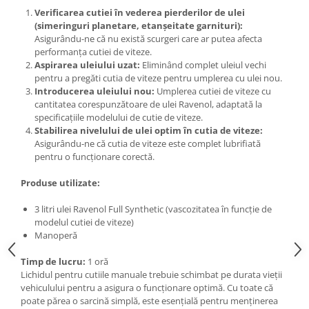
Verificarea cutiei în vederea pierderilor de ulei
(simeringuri planetare, etanșeitate garnituri):
Asigurându-ne că nu există scurgeri care ar putea afecta
performanța cutiei de viteze.
Aspirarea uleiului uzat:
Eliminând complet uleiul vechi
pentru a pregăti cutia de viteze pentru umplerea cu ulei nou.
Introducerea uleiului nou:
Umplerea cutiei de viteze cu
cantitatea corespunzătoare de ulei Ravenol, adaptată la
specificațiile modelului de cutie de viteze.
Stabilirea nivelului de ulei optim în cutia de viteze:
Asigurându-ne că cutia de viteze este complet lubrifiată
pentru o funcționare corectă.
Produse utilizate:
3 litri ulei Ravenol Full Synthetic (vascozitatea în funcție de
modelul cutiei de viteze)
Manoperă
Timp de lucru:
1 oră
Lichidul pentru cutiile manuale trebuie schimbat pe durata vieții
vehiculului pentru a asigura o funcționare optimă. Cu toate că
poate părea o sarcină simplă, este esențială pentru menținerea