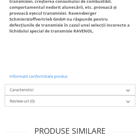
transmisiei, creșterea consumului de combustibil,
comportamentul nedorit alunecării, etc. provoacă și
provoacă eșecul transmisiei. Ravensberger
Schmierstoffvertrieb GmbH nu răspunde pentru
defecțiunile de transmisie în cazul unei selecții incorecte a
lichidului special de transmisie RAVENOL.
Informatii conformitate produs
Caracteristici
Review-uri
(0)
PRODUSE SIMILARE