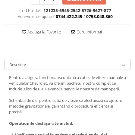
Cod Produs:
121235-6945-2542-5726-9627-877
Ai nevoie de ajutor?
0744.422.245
/
0758.048.860
Adauga la Favorite
Cere informatii
Descriere
Pentru a asigura funcționarea optimă a cutiei de viteze manuale a
vehiculelor Chevrolet, vă oferim pachetul nostru complet ce
include 3 litri de ulei Ravenol și serviciile noastre de manoperă.
Schimbul de ulei pentru cutia de viteze se efectuează cu ajutorul
metodei gravitaționale, garantând o procedură eficientă și
precisă.
Operațiunile desfășurate includ:
Verificarea cutiei în vederea pierderilor de ulei