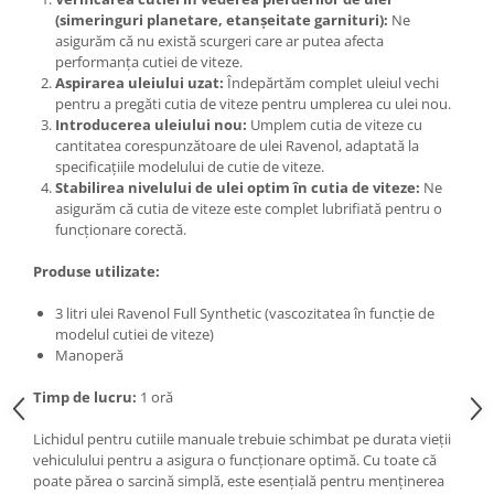
(simeringuri planetare, etanșeitate garnituri):
Ne
asigurăm că nu există scurgeri care ar putea afecta
performanța cutiei de viteze.
Aspirarea uleiului uzat:
Îndepărtăm complet uleiul vechi
pentru a pregăti cutia de viteze pentru umplerea cu ulei nou.
Introducerea uleiului nou:
Umplem cutia de viteze cu
cantitatea corespunzătoare de ulei Ravenol, adaptată la
specificațiile modelului de cutie de viteze.
Stabilirea nivelului de ulei optim în cutia de viteze:
Ne
asigurăm că cutia de viteze este complet lubrifiată pentru o
funcționare corectă.
Produse utilizate:
3 litri ulei Ravenol Full Synthetic (vascozitatea în funcție de
modelul cutiei de viteze)
Manoperă
Timp de lucru:
1 oră
Lichidul pentru cutiile manuale trebuie schimbat pe durata vieții
vehiculului pentru a asigura o funcționare optimă. Cu toate că
poate părea o sarcină simplă, este esențială pentru menținerea