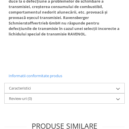
duce la o defecțiune a problemelor de schimbare a
transmisiei, creșterea consumului de combustibil,
comportamentul nedorit alunecării, etc. provoacă și
provoacă eșecul transmisiei. Ravensberger
Schmierstoffvertrieb GmbH nu răspunde pentru
defecțiunile de transmisie în cazul unei selecții incorecte a
lichidului special de transmisie RAVENOL.
Informatii conformitate produs
Caracteristici
Review-uri
(0)
PRODUSE SIMILARE