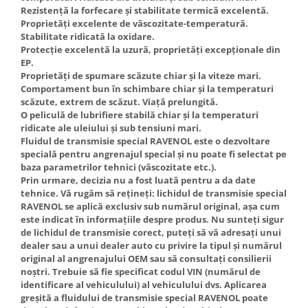
Rezistență la forfecare și stabilitate termică excelentă.
Proprietăți excelente de vâscozitate-temperatură.
Stabilitate ridicată la oxidare.
Protecție excelentă la uzură, proprietăți excepționale din
EP.
Proprietăți de spumare scăzute chiar și la viteze mari.
Comportament bun în schimbare chiar și la temperaturi
scăzute, extrem de scăzut. Viață prelungită.
O peliculă de lubrifiere stabilă chiar și la temperaturi
ridicate ale uleiului și sub tensiuni mari.
Fluidul de transmisie special RAVENOL este o dezvoltare
specială pentru angrenajul special și nu poate fi selectat pe
baza parametrilor tehnici (vâscozitate etc.).
Prin urmare, decizia nu a fost luată pentru a da date
tehnice. Vă rugăm să rețineți: lichidul de transmisie special
RAVENOL se aplică exclusiv sub numărul original, așa cum
este indicat în informațiile despre produs. Nu sunteți sigur
de lichidul de transmisie corect, puteți să vă adresați unui
dealer sau a unui dealer auto cu privire la tipul și numărul
original al angrenajului OEM sau să consultați consilierii
noștri. Trebuie să fie specificat codul VIN (numărul de
identificare al vehiculului) al vehiculului dvs. Aplicarea
greșită a fluidului de transmisie special RAVENOL poate