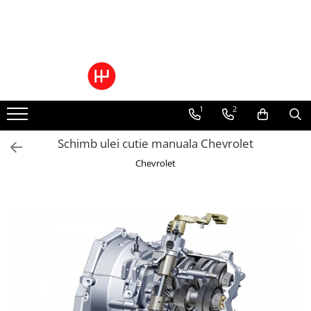
Ulei/lubrifianti
Ulei cutie automata
Filtre cutii automate
1
2
Schimb ulei cutie manuala Chevrolet
Chevrolet