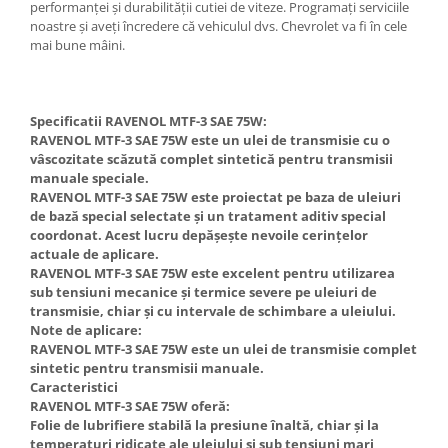
performanței și durabilității cutiei de viteze. Programați serviciile
noastre și aveți încredere că vehiculul dvs. Chevrolet va fi în cele
mai bune mâini.
Specificatii RAVENOL MTF-3 SAE 75W:
RAVENOL MTF-3 SAE 75W este un ulei de transmisie cu o
vâscozitate scăzută complet sintetică pentru transmisii
manuale speciale.
RAVENOL MTF-3 SAE 75W este proiectat pe baza de uleiuri
de bază special selectate și un tratament aditiv special
coordonat. Acest lucru depășește nevoile cerințelor
actuale de aplicare.
RAVENOL MTF-3 SAE 75W este excelent pentru utilizarea
sub tensiuni mecanice și termice severe pe uleiuri de
transmisie, chiar și cu intervale de schimbare a uleiului.
Note de aplicare:
RAVENOL MTF-3 SAE 75W este un ulei de transmisie complet
sintetic pentru transmisii manuale.
Caracteristici
RAVENOL MTF-3 SAE 75W oferă:
Folie de lubrifiere stabilă la presiune înaltă, chiar și la
temperaturi ridicate ale uleiului și sub tensiuni mari