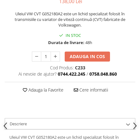
138,00 Lei
Uleiul VW CVT G052180A2 este un lichid specializat folosit în
transmisiile cu variator de viteză continuă (CVT) fabricate de
Volkswagen.
IN STOC
Durata de livrare:
48h
ADAUGA IN COS
Cod Produs:
C233
Ai nevoie de ajutor?
0744.422.245
/
0758.048.860
Adauga la Favorite
Cere informatii
Descriere
Uleiul VW CVT G052180A2 este un lichid specializat folosit în