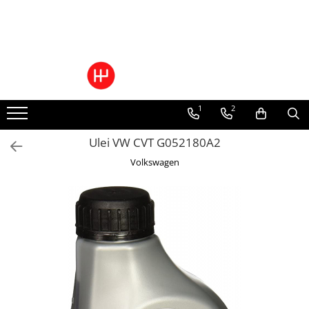
Ulei/lubrifianti
Ulei cutie automata
Filtre cutii automate
1
2
Ulei VW CVT G052180A2
Volkswagen