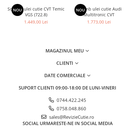
Schimb ulei cutie CVT Temic
Schimb ulei cutie Audi
NOU
NOU
VGS (722.8)
Multitronic CVT
1.449,00 Lei
1.773,00 Lei
MAGAZINUL MEU
CLIENTI
DATE COMERCIALE
SUPORT CLIENTI
09:00-18:00 DE LUNI-VINERI
0744.422.245
0758.048.860
sales@RevizieCutie.ro
SOCIAL
URMARESTE-NE IN SOCIAL MEDIA