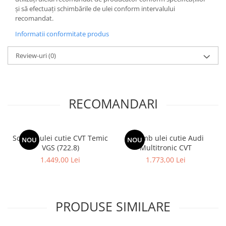
și să efectuați schimbările de ulei conform intervalului
recomandat.
Informatii conformitate produs
Review-uri
(0)
RECOMANDARI
Schimb ulei cutie CVT Temic
Schimb ulei cutie Audi
NOU
NOU
VGS (722.8)
Multitronic CVT
1.449,00 Lei
1.773,00 Lei
PRODUSE SIMILARE