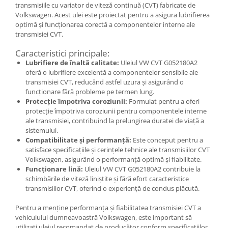
transmisiile cu variator de viteză continuă (CVT) fabricate de
Volkswagen. Acest ulei este proiectat pentru a asigura lubrifierea
optimă și funcționarea corectă a componentelor interne ale
transmisiei CVT.
Caracteristici principale:
Lubrifiere de înaltă calitate:
Uleiul VW CVT G052180A2
oferă o lubrifiere excelentă a componentelor sensibile ale
transmisiei CVT, reducând astfel uzura și asigurând o
funcționare fără probleme pe termen lung.
Protecție împotriva coroziunii:
Formulat pentru a oferi
protecție împotriva coroziunii pentru componentele interne
ale transmisiei, contribuind la prelungirea duratei de viață a
sistemului.
Compatibilitate și performanță:
Este conceput pentru a
satisface specificațiile și cerințele tehnice ale transmisiilor CVT
Volkswagen, asigurând o performanță optimă și fiabilitate.
Funcționare lină:
Uleiul VW CVT G052180A2 contribuie la
schimbările de viteză liniștite și fără efort caracteristice
transmisiilor CVT, oferind o experiență de condus plăcută.
Pentru a menține performanța și fiabilitatea transmisiei CVT a
vehiculului dumneavoastră Volkswagen, este important să
utilizați uleiul recomandat de producător conform specificațiilor