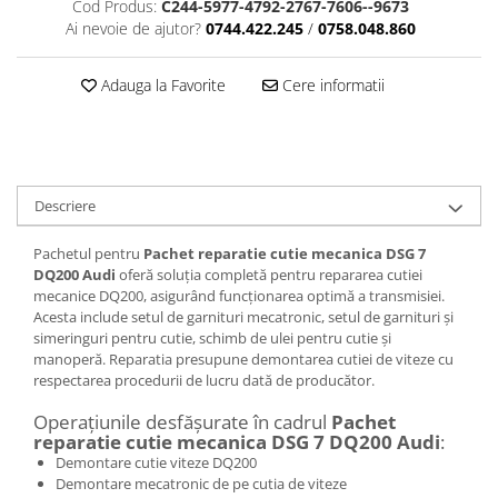
Cod Produs:
C244-5977-4792-2767-7606--9673
Ai nevoie de ajutor?
0744.422.245
/
0758.048.860
Adauga la Favorite
Cere informatii
Descriere
Pachetul pentru
Pachet reparatie cutie mecanica DSG 7
DQ200 Audi
oferă soluția completă pentru repararea cutiei
mecanice DQ200, asigurând funcționarea optimă a transmisiei.
Acesta include setul de garnituri mecatronic, setul de garnituri și
simeringuri pentru cutie, schimb de ulei pentru cutie și
manoperă. Reparatia presupune demontarea cutiei de viteze cu
respectarea procedurii de lucru dată de producător.
Operațiunile desfășurate în cadrul
Pachet
reparatie cutie mecanica DSG 7 DQ200 Audi
:
Demontare cutie viteze DQ200
Demontare mecatronic de pe cutia de viteze