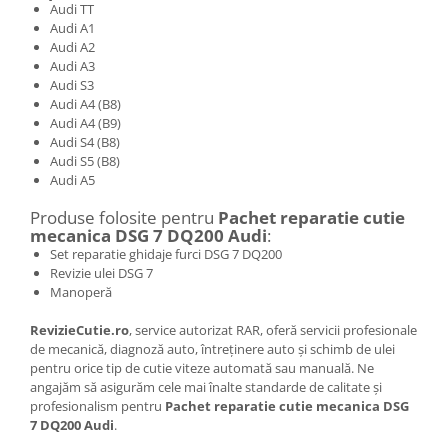
Audi TT
Audi A1
Audi A2
Audi A3
Audi S3
Audi A4 (B8)
Audi A4 (B9)
Audi S4 (B8)
Audi S5 (B8)
Audi A5
Produse folosite pentru
Pachet reparatie cutie
mecanica DSG 7 DQ200 Audi
:
Set reparatie ghidaje furci DSG 7 DQ200
Revizie ulei DSG 7
Manoperă
RevizieCutie.ro
, service autorizat RAR, oferă servicii profesionale
de mecanică, diagnoză auto, întreținere auto și schimb de ulei
pentru orice tip de cutie viteze automată sau manuală. Ne
angajăm să asigurăm cele mai înalte standarde de calitate și
profesionalism pentru
Pachet reparatie cutie mecanica DSG
7 DQ200 Audi
.