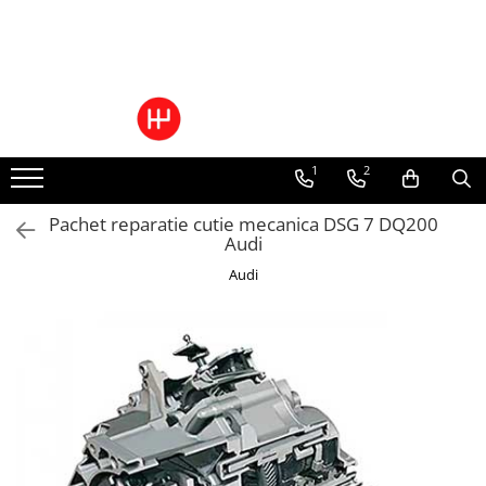
Ulei/lubrifianti
Ulei cutie automata
Filtre cutii automate
1
2
Pachet reparatie cutie mecanica DSG 7 DQ200
Audi
Audi