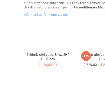
auto și întreținere auto pentru cutii de viteze automate. 
de calitate și profesionalism pentru
Reconditionare Meca
Informatii conformitate produs
Schimb ulei cutie Bmw 8HP
Schimb ulei c
-11%
OEM eco
OE
1.449,00 Lei
2.849,00 Lei
2