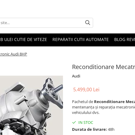
B ULEI CUTIE DE VITEZE
REPARATII CUTII AUTOMATE
BLOG REVI
ronic Audi 8HP
Reconditionare Mecat
Audi
5.499,00 Lei
Pachetul de
Reconditionare Meca
mentenanța și reparația mecatronic
vehiculului dvs.
IN STOC
Durata de livrare:
48h