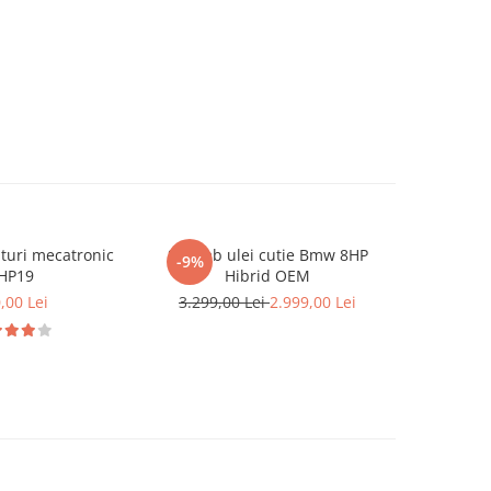
turi mecatronic
Schimb ulei cutie Bmw 8HP
Recondit
-9%
NOU
HP19
Hibrid OEM
cuplu 
,00 Lei
3.299,00 Lei
2.999,00 Lei
6