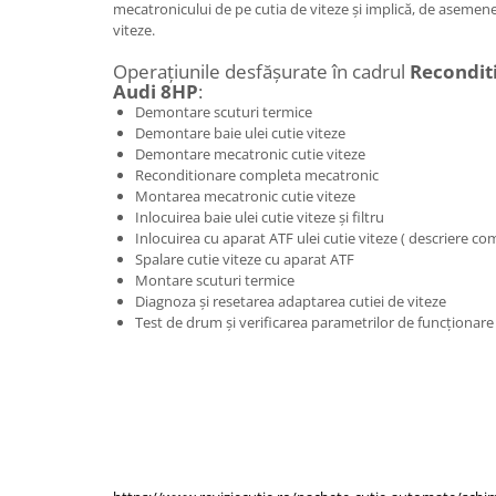
mecatronicului de pe cutia de viteze și implică, de asemenea
viteze.
Operațiunile desfășurate în cadrul
Recondit
Audi 8HP
:
Demontare scuturi termice
Demontare baie ulei cutie viteze
Demontare mecatronic cutie viteze
Reconditionare completa mecatronic
Montarea mecatronic cutie viteze
Inlocuirea baie ulei cutie viteze și filtru
Inlocuirea cu aparat ATF ulei cutie viteze ( descriere co
Spalare cutie viteze cu aparat ATF
Montare scuturi termice
Diagnoza și resetarea adaptarea cutiei de viteze
Test de drum și verificarea parametrilor de funcționare î