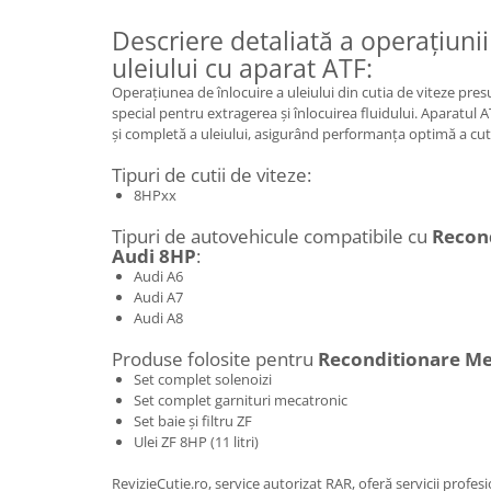
Descriere detaliată a operațiunii
uleiului cu aparat ATF:
Operațiunea de înlocuire a uleiului din cutia de viteze pre
special pentru extragerea și înlocuirea fluidului. Aparatul
și completă a uleiului, asigurând performanța optimă a cuti
Tipuri de cutii de viteze:
8HPxx
Tipuri de autovehicule compatibile cu
Recon
Audi 8HP
:
Audi A6
Audi A7
Audi A8
Produse folosite pentru
Reconditionare Me
Set complet solenoizi
Set complet garnituri mecatronic
Set baie și filtru ZF
Ulei ZF 8HP (11 litri)
RevizieCutie.ro, service autorizat RAR, oferă servicii profe