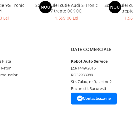
tie 9G Tronic
Schimb ulei cutie Audi S-Tronic
Schimb ulei c
NOU
NOU
M
7 trepte 0CK 0CJ
trept
0 Lei
1.599,00 Lei
1.96
DATE COMERCIALE
 Plata
Robot Auto Service
e Retur
J23/1449/2015
Produselor
RO32933989
Str. Zalau, nr 3, sector 2
Bucuresti, Bucuresti
Contacteaza-ne