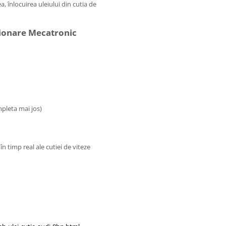
, înlocuirea uleiului din cutia de
ionare Mecatronic
mpleta mai jos)
n timp real ale cutiei de viteze