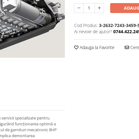
ADAUG
Cod Produs:
3-2632-7243-3459-
Ai nevoie de ajutor?
0744.422.24
Adauga la Favorite
Cere 
 servicii specializate pentru
asigurând funcționarea optimă a
etul de garnituri mecatronic 8HP
 implica demontarea