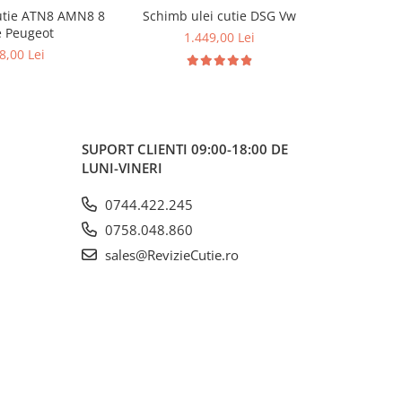
utie ATN8 AMN8 8
Schimb ulei cutie DSG Vw
Schimb ul
-14%
e Peugeot
1.449,00 Lei
2.100,0
8,00 Lei
SUPORT CLIENTI
09:00-18:00 DE
LUNI-VINERI
0744.422.245
0758.048.860
sales@RevizieCutie.ro