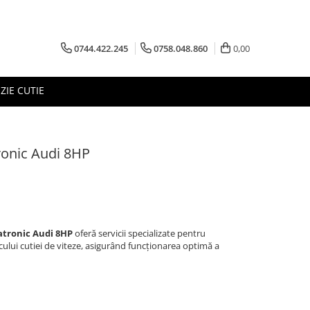
0744.422.245
0758.048.860
0,00
ZIE CUTIE
ronic Audi 8HP
tronic Audi 8HP
oferă servicii specializate pentru
ului cutiei de viteze, asigurând funcționarea optimă a