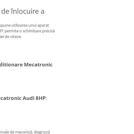
 de înlocuire a
supune utilizarea unui aparat
 ATF permite o schimbare precisă
ei de viteze.
ditionare Mecatronic
catronic Audi 8HP
:
sionale de mecanică, diagnoză