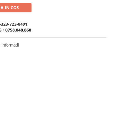
A IN COS
5323-723-8491
5
/
0758.048.860
informatii