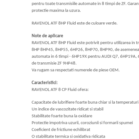
pentru toate transmisiile automate in 8 timpi de ZF. Gara
protectie maxima la uzura.
RAVENOL ATF 8HP Fluid este de culoare verde.
Note de aplicare
RAVENOL ATF 8HP Fluid este potrivit pentru utilizarea in t
8HP 8HP45, 8HP55, 6HP26, 8HP70, 8HP90, de asemenea p
automata in 6 timpi - 6HP19X pentru AUDI Q7, 6HP19A, 6H
de transmisie ZF 9HP48.
Va rugam sa respectati numerele de piese OEM.
Caracteristici:
RAVENOL ATF 8 CP Fluid ofera:
Capacitate de lubrifiere foarte buna chiar si la temperaturi
Un indice de vascozitate ridicat si stabil
Stabilitate foarte buna la oxidare
Protectie impotriva uzurii, coroziunii si formarii spumei
Coeficient de frictiune echilibrat
O stabilitate termica si oxidativa ridicata