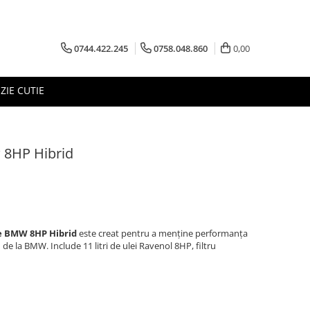
0744.422.245
0758.048.860
0,00
ZIE CUTIE
 8HP Hibrid
ie BMW 8HP Hibrid
este creat pentru a menține performanța
 de la BMW. Include 11 litri de ulei Ravenol 8HP, filtru