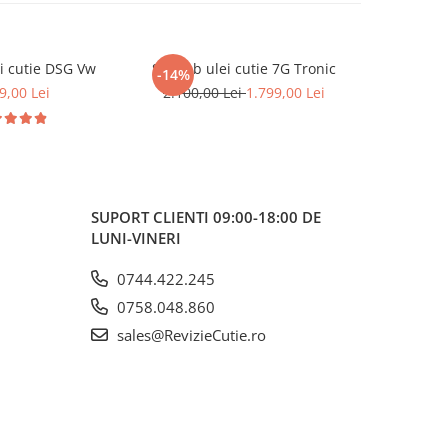
i cutie DSG Vw
Schimb ulei cutie 7G Tronic
Schimb u
-14%
9,00 Lei
2.100,00 Lei
1.799,00 Lei
2
SUPORT CLIENTI
09:00-18:00 DE
LUNI-VINERI
0744.422.245
0758.048.860
sales@RevizieCutie.ro