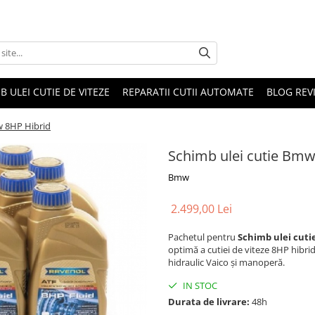
B ULEI CUTIE DE VITEZE
REPARATII CUTII AUTOMATE
BLOG REVI
w 8HP Hibrid
Schimb ulei cutie Bmw
Bmw
2.499,00 Lei
Pachetul pentru
Schimb ulei cut
optimă a cutiei de viteze 8HP hibrid
hidraulic Vaico și manoperă.
IN STOC
Durata de livrare:
48h