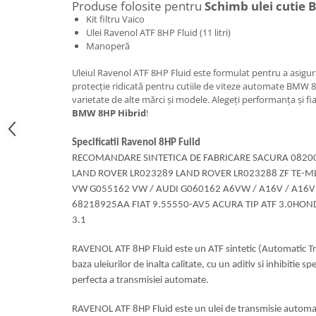
Produse folosite pentru
Schimb ulei cutie
Kit filtru Vaico
Ulei Ravenol ATF 8HP Fluid (11 litri)
Manoperă
Uleiul Ravenol ATF 8HP Fluid este formulat pentru a asigur
protecție ridicată pentru cutiile de viteze automate BMW 8
varietate de alte mărci și modele. Alegeți performanța și fi
BMW 8HP Hibrid
!
Specificatii Ravenol 8HP Fuild
RECOMANDARE SINTETICA DE FABRICARE SACURA 082
LAND ROVER LR023289 LAND ROVER LR023288 ZF TE-ML
VW G055162 VW / AUDI G060162 A6VW / A16V / A16V /
68218925AA FIAT 9.55550-AV5 ACURA TIP ATF 3.0HON
3.1
RAVENOL ATF 8HP Fluid este un ATF sintetic (Automatic Tr
baza uleiurilor de inalta calitate, cu un aditiv si inhibitie sp
perfecta a transmisiei automate.
RAVENOL ATF 8HP Fluid este un ulei de transmisie automa