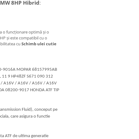
 BMW 8HP Hibrid
:
a o funcționare optimă și o
HP și este compatibil cu o
abilitatea cu
Schimb ulei cutie
00-9016A MOPAR 68157995AB
 11 9 HP48ZF S671 090 312
 A16V / A16V / A16V / A16V
DA 08200-9017 HONDA ATF TIP
ansmission Fluid), conceput pe
eciala, care asigura o functie
ta ATF de ultima generatie