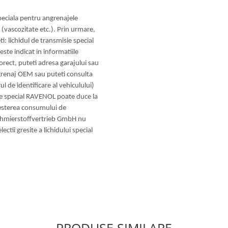
peciala pentru angrenajele
 (vascozitate etc.). Prin urmare,
i: lichidul de transmisie special
ste indicat in informatiile
orect, puteti adresa garajului sau
angrenaj OEM sau puteti consulta
ul de identificare al vehiculului)
isie special RAVENOL poate duce la
resterea consumului de
chmierstoffvertrieb GmbH nu
ctii gresite a lichidului special
PRODUSE SIMILARE