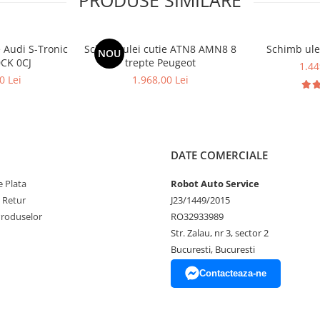
e Audi S-Tronic
Schimb ulei cutie ATN8 AMN8 8
Schimb ule
NOU
0CK 0CJ
trepte Peugeot
1.44
0 Lei
1.968,00 Lei
DATE COMERCIALE
 Plata
Robot Auto Service
e Retur
J23/1449/2015
Produselor
RO32933989
Str. Zalau, nr 3, sector 2
Bucuresti, Bucuresti
Contacteaza-ne