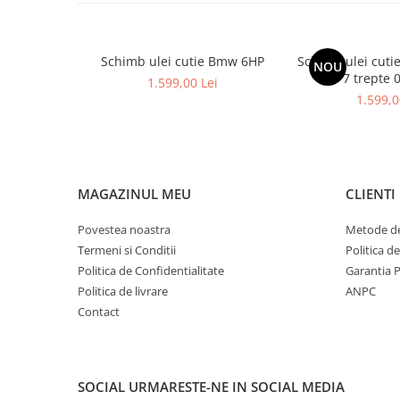
Schimb ulei cutie Bmw 6HP
Schimb ulei cuti
NOU
7 trepte 
1.599,00 Lei
1.599,0
MAGAZINUL MEU
CLIENTI
Povestea noastra
Metode de
Termeni si Conditii
Politica d
Politica de Confidentialitate
Garantia 
Politica de livrare
ANPC
Contact
SOCIAL
URMARESTE-NE IN SOCIAL MEDIA