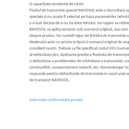
O capacitate excelenta de racire
Fluidul de transmisie special RAVENOL este o dezvoltare s
speciale si nu poate fi selectat pe baza parametrilor tehnici
s-a luat decizia de a nu da date tehnice. Va rugam sa retinet
RAVENOL se aplica exclusiv sub numarul original, asa cum e
despre produs. Nu sunteti sigur de lichidul de transmisie c
dealerului auto cu privire la tipul si numarul original de 
consilierii nostri. Trebuie sa fie specificat codul VIN (numar
al vehiculului dvs. Aplicarea gresita a fluidului de transm
o defectiune a problemelor de schimbare a transmisiei, c
combustibil, comportament nedorit, etc. Ravensberger S
raspunde pentru defectiunile de transmisie in cazul unei sele
de transport RAVENOL.
Informatii conformitate produs