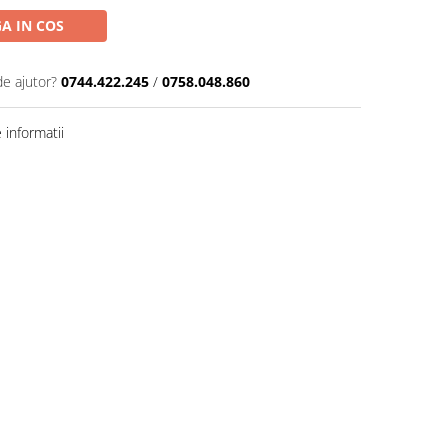
A IN COS
de ajutor?
0744.422.245
/
0758.048.860
informatii