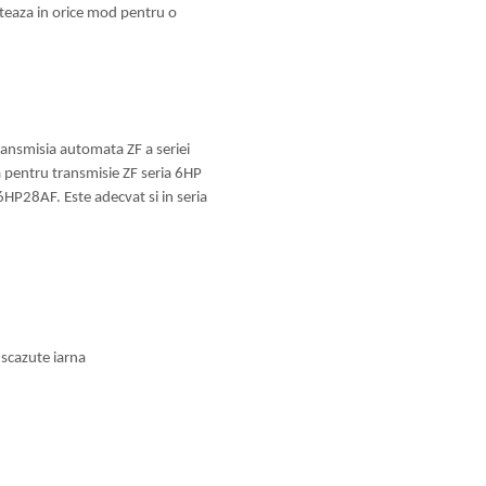
nteaza in orice mod pentru o
ransmisia automata ZF a seriei
entru transmisie ZF seria 6HP
P28AF. Este adecvat si in seria
 scazute iarna