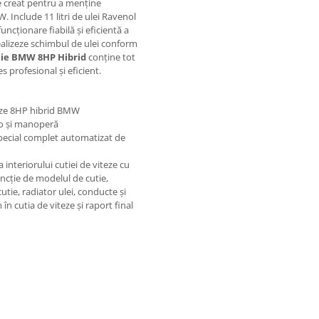
 creat pentru a menține
 Include 11 litri de ulei Ravenol
uncționare fiabilă și eficientă a
realizeze schimbul de ulei conform
tie BMW 8HP Hibrid
conține tot
 profesional și eficient.
teze 8HP hibrid BMW
ico și manoperă
special complet automatizat de
 interiorului cutiei de viteze cu
funcție de modelul de cutie,
utie, radiator ulei, conducte și
în cutia de viteze și raport final