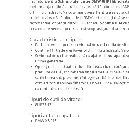
Pachetul pentru
Schimb ulei cutie BMW 8HP Hibrid
este
performanța optimă a cutiei de viteze 8HP hibrid de la BMW.
8HP, filtru hidraulic Vaico și manoperă. Pentru a asigura o f
cutiei de viteze 8HP hibrid de la BMW, este esențial să se 
recomandărilor producătorului. Pachetul
Schimb ulei cu
ceea ce este necesar pentru acest scop, asigurând un proces
Caracteristici principale:
Pachet complet pentru schimbul de ulei la cutia de vi
Conține 11 litri de ulei Ravenol 8HP, filtru hidraulic Va
Schimbul de ulei se realizează cu ajutorul unui aparat 
ultimă generație
Operațiunile efectuate includ filtrarea uleiului, curățarea
presiune de ulei, schimbarea filtrului de ulei și baia în 
schimbarea sub presiune a întregii cantități de ulei din c
convertizor, stabilirea dinamică a nivelului de ulei optim 
cu cantitatea de ulei folosită
Tipuri de cutii de viteze:
8HP75HZ
Tipuri auto compatibile:
BMW X5 F15