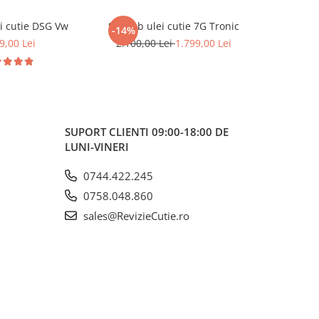
i cutie DSG Vw
Schimb ulei cutie 7G Tronic
Schimb u
-14%
9,00 Lei
2.100,00 Lei
1.799,00 Lei
2
SUPORT CLIENTI
09:00-18:00 DE
LUNI-VINERI
0744.422.245
0758.048.860
sales@RevizieCutie.ro