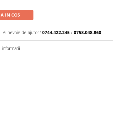
A IN COS
Ai nevoie de ajutor?
0744.422.245
/
0758.048.860
informatii