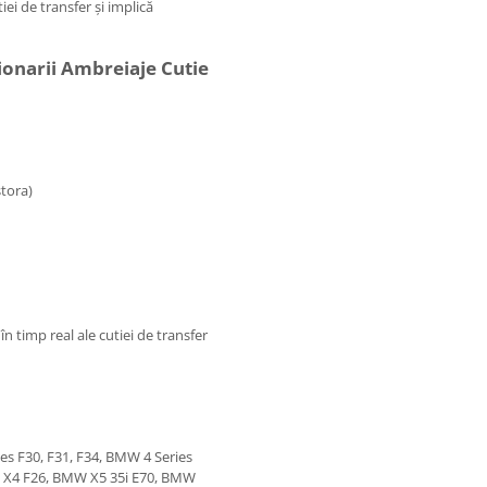
i de transfer și implică
ionarii Ambreiaje Cutie
tora)
n timp real ale cutiei de transfer
s F30, F31, F34, BMW 4 Series
W X4 F26, BMW X5 35i E70, BMW