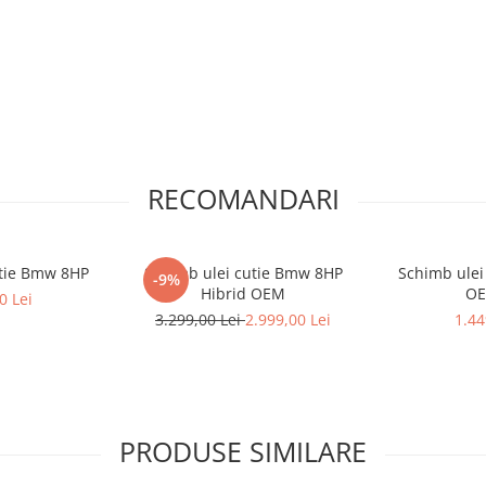
RECOMANDARI
utie Bmw 8HP
Schimb ulei cutie Bmw 8HP
Schimb ulei
-9%
Hibrid OEM
OE
0 Lei
3.299,00 Lei
2.999,00 Lei
1.44
PRODUSE SIMILARE