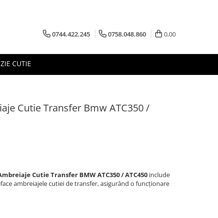
0744.422.245
0758.048.860
0,00
ZIE CUTIE
aje Cutie Transfer Bmw ATC350 /
Ambreiaje Cutie Transfer BMW ATC350 / ATC450
include
eface ambreiajele cutiei de transfer, asigurând o funcționare