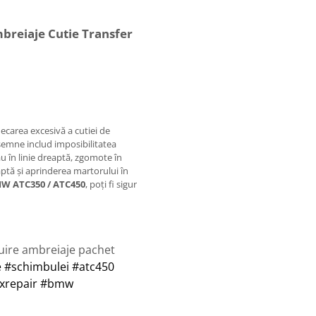
breiaje Cutie Transfer
necarea excesivă a cutiei de
e semne includ imposibilitatea
au în linie dreaptă, zgomote în
eaptă și aprinderea martorului în
MW ATC350 / ATC450
, poți fi sigur
uire ambreiaje pachet
e
#schimbulei
#atc450
xrepair
#bmw