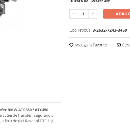
Durata de livrare:
48h
ADAUG
Cod Produs:
3-2632-7243-3459
Adauga la Favorite
Cere 
sfer BMW ATC350 / ATC450
e cutiei de transfer, asigurând o
1 litru de ulei Ravenol DTF-1 și