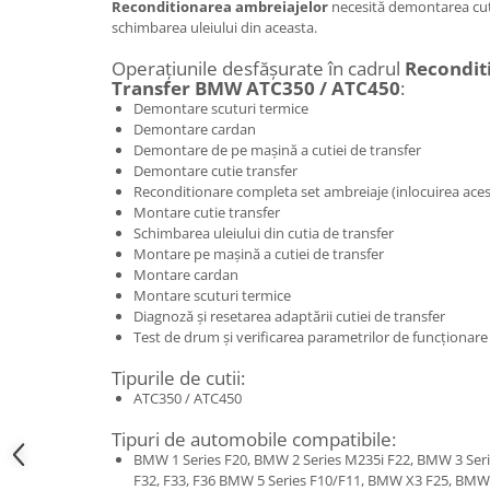
Reconditionarea ambreiajelor
necesită demontarea cutie
schimbarea uleiului din aceasta.
Operațiunile desfășurate în cadrul
Recondit
Transfer BMW ATC350 / ATC450
:
Demontare scuturi termice
Demontare cardan
Demontare de pe mașină a cutiei de transfer
Demontare cutie transfer
Reconditionare completa set ambreiaje (inlocuirea aces
Montare cutie transfer
Schimbarea uleiului din cutia de transfer
Montare pe mașină a cutiei de transfer
Montare cardan
Montare scuturi termice
Diagnoză și resetarea adaptării cutiei de transfer
Test de drum și verificarea parametrilor de funcționare î
Tipurile de cutii:
ATC350 / ATC450
Tipuri de automobile compatibile:
BMW 1 Series F20, BMW 2 Series M235i F22, BMW 3 Serie
F32, F33, F36 BMW 5 Series F10/F11, BMW X3 F25, BM