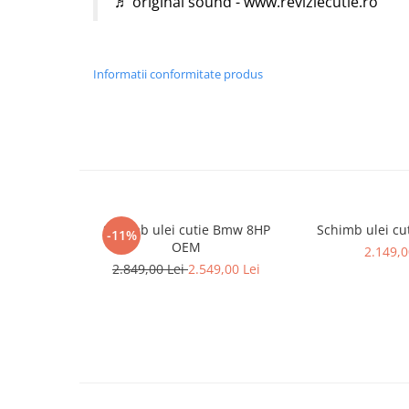
♬ original sound - www.reviziecutie.ro
Informatii conformitate produs
Schimb ulei cutie Bmw 8HP
Schimb ulei c
-11%
OEM
2.149,0
2.849,00 Lei
2.549,00 Lei