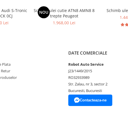
e Audi S-Tronic
Schimb ulei cutie ATN8 AMN8 8
Schimb ule
NOU
0CK 0CJ
trepte Peugeot
1.44
0 Lei
1.968,00 Lei
DATE COMERCIALE
 Plata
Robot Auto Service
e Retur
J23/1449/2015
Produselor
RO32933989
Str. Zalau, nr 3, sector 2
Bucuresti, Bucuresti
Contacteaza-ne