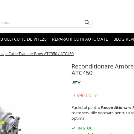
B ULEI CUTIE DE VITEZE
REPARATII CUTII AUTOMATE
BLOG REVI
iaje Cutie Transfer Bmw ATC350 / ATC450
Reconditionare Ambrei
ATC450
Bmw
3.990,00 Lei
Pachetul pentru
Reconditionare 
toate serviciile necesare pentru a r
optimă.
IN STOC