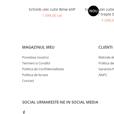
Schimb ulei cutie Bmw 6HP
Schimb ulei cuti
NOU
7 trepte 
1.599,00 Lei
1.599,0
MAGAZINUL MEU
CLIENTI
Povestea noastra
Metode de
Termeni si Conditii
Politica d
Politica de Confidentialitate
Garantia 
Politica de livrare
ANPC
Contact
SOCIAL
URMARESTE-NE IN SOCIAL MEDIA