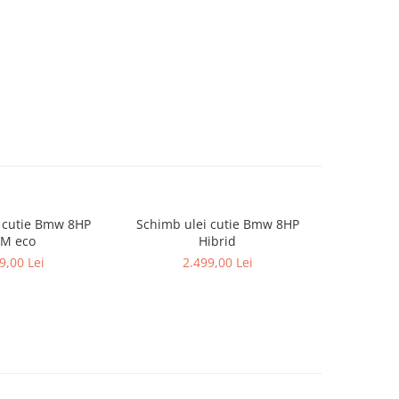
 cutie Bmw 8HP
Schimb ulei cutie Bmw 8HP
Pachet ga
M eco
Hibrid
9,00 Lei
2.499,00 Lei