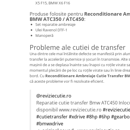
X5 F15, BMW X6 F16
Produse folosite pentru
Reconditionare Am
BMW ATC350 / ATC450
:
Set reparatie ambreiaje
Ulei Ravenol DTF-1
Manoperă
Probleme ale cutiei de transfer
Una dintre cele mai întâlnite defecte se manifestă prin alu
transfer la accelerări puternice și șocuri în transmisie. Alt
mașinii de a se deplasa înainte sau înapoi cu roțile virate s
momentul plecării de pe loc cu roțile virate sau în linie dr
bord. Cu
Reconditionare Ambreiaje Cutie Transfer B
că aceste probleme vor fi rezolvate eficient.
@reviziecutie.ro
Reparatie cutie transfer Bmw ATC450 Inloc
disponibil www.reviziecutie.ro
#reviziecuti
#cutietransfer
#xdrive
#8hp
#6hp
#gearbo
#bmwxdrive