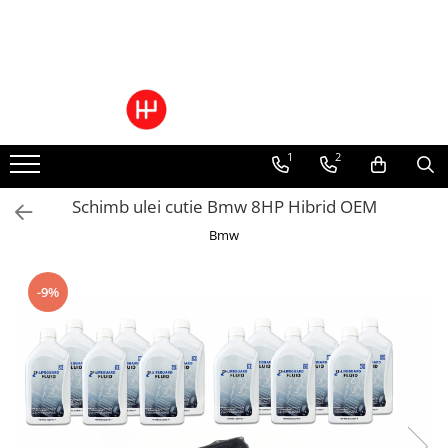
Toate Produsele
Pachete Cutie Automata
Pachete Cutie Manuala
1
2
Pachete Grup Diferential
Reparatii convertizoare de cuplu
Schimb ulei cutie Bmw 8HP Hibrid OEM
Climatizare Auto
Bmw
Piese cutii de viteze automata
Ulei/lubrifianti
Ulei cutie automata
-9%
Filtre cutii automate