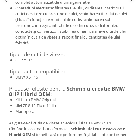
complet automatizat de ultimă generație
Operațiuni efectuate: filtrarea uleiului, curățarea interiorului
cutiei de viteze cu presiune de ulei, schimbarea filtrului de ulei
și baia în funcție de modelul de cutie, schimbarea sub
presiune a întregii cantități de ulei din cutie, radiator ulei,
conducte și convertizor, stabilirea dinamică a nivelului de ulei
optim în cutia de viteze și raport final cu cantitatea de ulei
folosită
Tipuri de cutii de viteze:
8HP75HZ
Tipuri auto compatibile:
BMW X5 F15
Produse folosite pentru
Schimb ulei cutie BMW
8HP Hibrid OEM
:
Kit filtru BMW Original
Ulei ZF 8HP Fluid 11 litri
Manoperă
Asigură-te că cutia de viteze a vehiculului tău BMW X5 F15
rămâne în cea mai bună formă cu
Schimb ulei cutie BMW 8HP
Hibrid OEM
și beneficiază de performanță și fiabilitate pe termen