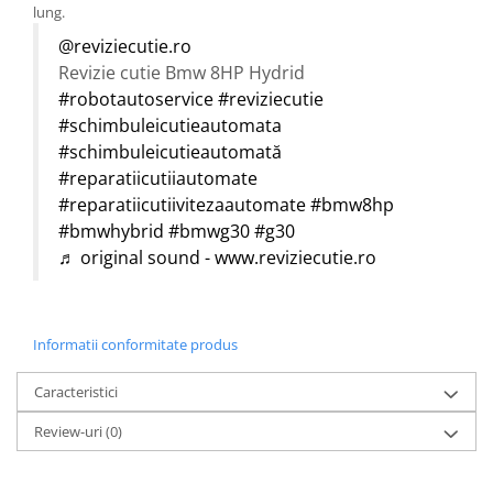
lung.
@reviziecutie.ro
Revizie cutie Bmw 8HP Hydrid
#robotautoservice
#reviziecutie
#schimbuleicutieautomata
#schimbuleicutieautomată
#reparatiicutiiautomate
#reparatiicutiivitezaautomate
#bmw8hp
#bmwhybrid
#bmwg30
#g30
♬ original sound - www.reviziecutie.ro
Informatii conformitate produs
Caracteristici
Review-uri
(0)