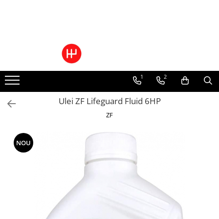
Ulei/lubrifianti
Ulei cutie automata
Filtre cutii automate
1
2
Ulei ZF Lifeguard Fluid 6HP
ZF
NOU