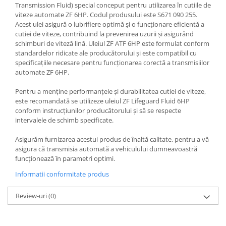
Transmission Fluid) special conceput pentru utilizarea în cutiile de
viteze automate ZF 6HP. Codul produsului este S671 090 255.
Acest ulei asigură o lubrifiere optimă și o funcționare eficientă a
cutiei de viteze, contribuind la prevenirea uzurii și asigurând
schimburi de viteză lină. Uleiul ZF ATF 6HP este formulat conform
standardelor ridicate ale producătorului și este compatibil cu
specificațiile necesare pentru funcționarea corectă a transmisiilor
automate ZF 6HP.
Pentru a menține performanțele și durabilitatea cutiei de viteze,
este recomandată se utilizeze uleiul ZF Lifeguard Fluid 6HP
conform instrucțiunilor producătorului și să se respecte
intervalele de schimb specificate.
Asigurăm furnizarea acestui produs de înaltă calitate, pentru a vă
asigura că transmisia automată a vehiculului dumneavoastră
funcționează în parametri optimi.
Informatii conformitate produs
Review-uri
(0)