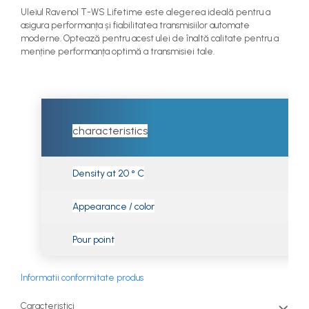
Uleiul Ravenol T-WS Lifetime este alegerea ideală pentru a
asigura performanța și fiabilitatea transmisiilor automate
moderne. Optează pentru acest ulei de înaltă calitate pentru a
menține performanța optimă a transmisiei tale.
characteristics
Density at 20 ° C
Appearance / color
Pour point
Informatii conformitate produs
Caracteristici