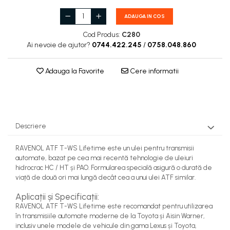
ADAUGA IN COS
Cod Produs:
C280
Ai nevoie de ajutor?
0744.422.245
/
0758.048.860
Adauga la Favorite
Cere informatii
Descriere
RAVENOL ATF T-WS Lifetime este un ulei pentru transmisii
automate, bazat pe cea mai recentă tehnologie de uleiuri
hidrocrac HC / HT și PAO. Formularea specială asigură o durată de
viață de două ori mai lungă decât cea a unui ulei ATF similar.
Aplicații și Specificații:
RAVENOL ATF T-WS Lifetime este recomandat pentru utilizarea
în transmisiile automate moderne de la Toyota și Aisin Warner,
inclusiv unele modele de vehicule din gama Lexus și Toyota,