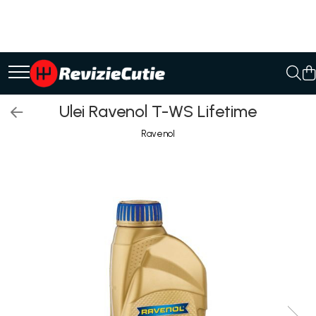
Ulei/lubrifianti
Ulei cutie automata
Filtre cutii automate
Ulei Ravenol T-WS Lifetime
Ravenol