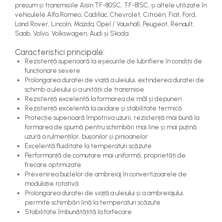
precum și transmisiile Aisin TF-80SC, TF-81SC, și altele utilizate în
vehiculele Alfa Romeo, Cadillac, Chevrolet, Citroën, Fiat, Ford,
Land Rover, Lincoln, Mazda, Opel / Vauxhall, Peugeot, Renault,
Saab, Volvo, Volkswagen, Audi și Skoda.
Caracteristici principale:
Rezistență superioară la eșecurile de lubrifiere în condiții de
funcționare severe
Prolongarea duratei de viață a uleiului, extinderea duratei de
schimb a uleiului și a unității de transmisie
Rezistență excelentă la formarea de mâl și depuneri
Rezistență excelentă la oxidare și stabilitate termică
Protecție superioară împotriva uzurii, rezistență mai bună la
formarea de spumă pentru schimbări mai line și mai puțină
uzură a rulmenților, bușonilor și pinioanelor
Excelentă fluiditate la temperaturi scăzute
Performanță de comutare mai uniformă, proprietăți de
frecare optimizate
Prevenirea buclelor de ambreiaj în convertizoarele de
modulație rotativă
Prolongarea duratei de viață a uleiului și a ambreiajului,
permite schimbări lină la temperaturi scăzute
Stabilitate îmbunătățită la forfecare