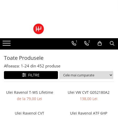
Ulei/lubrifianti
Ulei cutie automata
Filtre cutii automate
1
2
Toate Produsele
Afiseaza:
1-
24
din
452
produse
FILTRE
Ulei Ravenol T-WS Lifetime
Ulei VW CVT G052180A2
de la 79,00 Lei
138,00 Lei
Ulei Ravenol CVT
Ulei Ravenol ATF 6HP