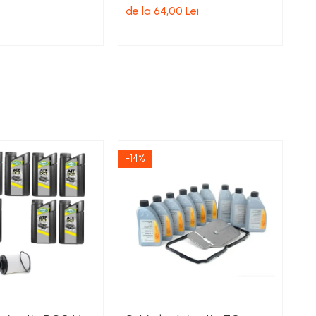
Au
de la 64,00 Lei
4.
-14%