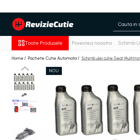
Toate Produsele
Pachete Cutie Automata
Pachete Cutie Manuala
Toate Produsele
Povestea noastra
Schimb Ul
Pachete Grup Diferential
Reparatii convertizoare de cuplu
Home /
Pachete Cutie Automata /
Schimb ulei cutie Seat Multitr
Climatizare Auto
NOU
Piese cutii de viteze automata
Ulei/lubrifianti
Ulei cutie automata
Filtre cutii automate