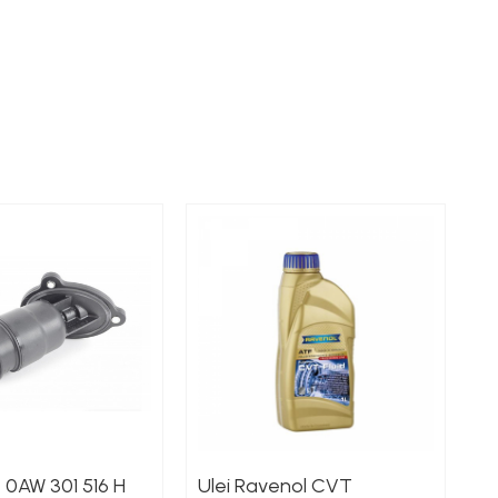
N
Filtru CVT 0AW 301 516 H
Ulei Ravenol CVT
S