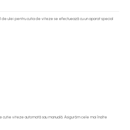
bul de ulei pentru cutia de viteze se efectuează cu un aparat special
p de cutie viteze automată sau manuală. Asigurăm cele mai înalte