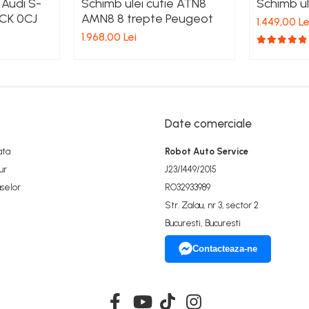
 Audi S-
Schimb ulei cutie ATN8
Schimb u
0CK 0CJ
AMN8 8 trepte Peugeot
1.449,00 Le
1.968,00 Lei
Date comerciale
ata
Robot Auto Service
ur
J23/1449/2015
selor
RO32933989
Str. Zalau, nr 3, sector 2
Bucuresti, Bucuresti
Contacteaza-ne