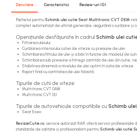
Descriere
Caracteristici
Review-uri
(0)
Pachetul pentru
Schimb ulei cutie Seat Multitronic CVT OEM
incl
complet automatizat de ultimă generație, asigurând o curățare și o 
Operațiunile desfășurate în cadrul
Schimb ulei cut
Filtrarea uleiului.
Curățarea interiorului cutiei de viteze cu presiune de ulei.
Schimbarea filtrului de ulei și a băii în funcție de modelul de cuti
Schimbarea sub presiune a întregii cantități de ulei din cutie, ra
Stabilirea dinamică a nivelului de ulei optim în cutia de viteze.
Raport final cu cantitatea de ulei folosită.
Tipurile de cutii de viteze:
Multritronic CVT 0AW
Multritronic CVT 01J
Tipurile de autovehicule compatibile cu
Schimb ulei
Seat Exeo
RevizieCutie.ro
, service autorizat RAR, oferă servicii profesional
standarde de calitate și profesionalism pentru
Schimb ulei cutie 