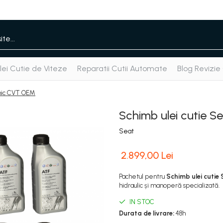
ei Cutie de Viteze
Reparatii Cutii Automate
Blog Revizie
onic CVT OEM
Schimb ulei cutie 
Seat
2.899,00 Lei
Pachetul pentru
Schimb ulei cutie
hidraulic și manoperă specializată.
IN STOC
Durata de livrare:
48h