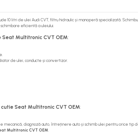
ude 10 litri de ulei Audi CVT, filtru hidraulic și manoperă specializată. Schim
schimbare eficientă a uleiului.
ie Seat Multitronic CVT OEM
:
e.
diator de ulei, conducte și convertizor.
 cutie Seat Multitronic CVT OEM
:
e de mecanică, diagnoză auto, întreținere auto și schimb ulei pentru orice ti
Seat Multitronic CVT OEM
.