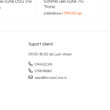
lei cutie DSG Vw
Schimb ulei cutie 7G
S
Tronic
i
2.
1.799,00 Lei
2.100,00 Lei
Suport clienti
09:00-18:00 de Luni-Vineri
0744.422.245
0758.048.860
sales@RevizieCutie.ro