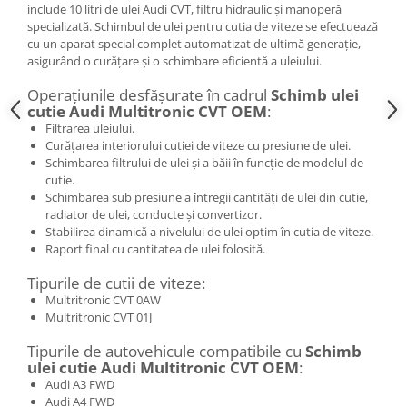
include 10 litri de ulei Audi CVT, filtru hidraulic și manoperă
specializată. Schimbul de ulei pentru cutia de viteze se efectuează
cu un aparat special complet automatizat de ultimă generație,
asigurând o curățare și o schimbare eficientă a uleiului.
Operațiunile desfășurate în cadrul
Schimb ulei
cutie Audi Multitronic CVT OEM
:
Filtrarea uleiului.
Curățarea interiorului cutiei de viteze cu presiune de ulei.
Schimbarea filtrului de ulei și a băii în funcție de modelul de
cutie.
Schimbarea sub presiune a întregii cantități de ulei din cutie,
radiator de ulei, conducte și convertizor.
Stabilirea dinamică a nivelului de ulei optim în cutia de viteze.
Raport final cu cantitatea de ulei folosită.
Tipurile de cutii de viteze:
Multritronic CVT 0AW
Multritronic CVT 01J
Tipurile de autovehicule compatibile cu
Schimb
ulei cutie Audi Multitronic CVT OEM
:
Audi A3 FWD
Audi A4 FWD