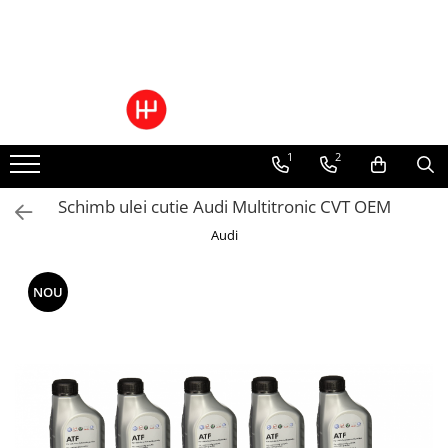
Toate Produsele
Pachete Cutie Automata
Pachete Cutie Manuala
1
2
Pachete Grup Diferential
Reparatii convertizoare de cuplu
Schimb ulei cutie Audi Multitronic CVT OEM
Climatizare Auto
Audi
Piese cutii de viteze automata
Ulei/lubrifianti
Ulei cutie automata
NOU
Filtre cutii automate