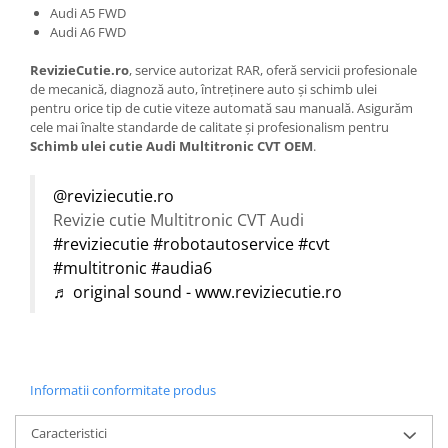
Audi A5 FWD
Audi A6 FWD
RevizieCutie.ro
, service autorizat RAR, oferă servicii profesionale
de mecanică, diagnoză auto, întreținere auto și schimb ulei
pentru orice tip de cutie viteze automată sau manuală. Asigurăm
cele mai înalte standarde de calitate și profesionalism pentru
Schimb ulei cutie Audi Multitronic CVT OEM
.
@reviziecutie.ro
Revizie cutie Multitronic CVT Audi
#reviziecutie
#robotautoservice
#cvt
#multitronic
#audia6
♬ original sound - www.reviziecutie.ro
Informatii conformitate produs
Caracteristici