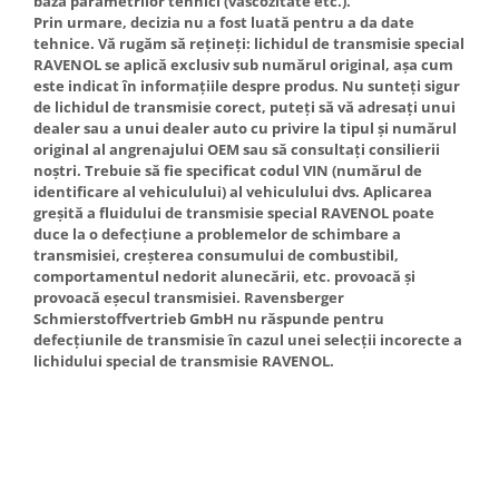
baza parametrilor tehnici (vâscozitate etc.).
Prin urmare, decizia nu a fost luată pentru a da date
tehnice. Vă rugăm să rețineți: lichidul de transmisie special
RAVENOL se aplică exclusiv sub numărul original, așa cum
este indicat în informațiile despre produs. Nu sunteți sigur
de lichidul de transmisie corect, puteți să vă adresați unui
dealer sau a unui dealer auto cu privire la tipul și numărul
original al angrenajului OEM sau să consultați consilierii
noștri. Trebuie să fie specificat codul VIN (numărul de
identificare al vehiculului) al vehiculului dvs. Aplicarea
greșită a fluidului de transmisie special RAVENOL poate
duce la o defecțiune a problemelor de schimbare a
transmisiei, creșterea consumului de combustibil,
comportamentul nedorit alunecării, etc. provoacă și
provoacă eșecul transmisiei. Ravensberger
Schmierstoffvertrieb GmbH nu răspunde pentru
defecțiunile de transmisie în cazul unei selecții incorecte a
lichidului special de transmisie RAVENOL.