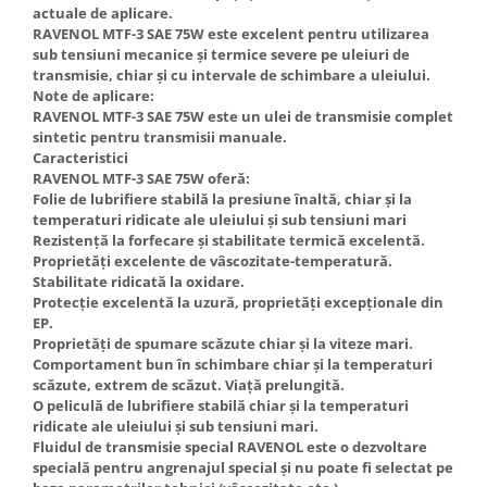
actuale de aplicare.
RAVENOL MTF-3 SAE 75W este excelent pentru utilizarea
sub tensiuni mecanice și termice severe pe uleiuri de
transmisie, chiar și cu intervale de schimbare a uleiului.
Note de aplicare:
RAVENOL MTF-3 SAE 75W este un ulei de transmisie complet
sintetic pentru transmisii manuale.
Caracteristici
RAVENOL MTF-3 SAE 75W oferă:
Folie de lubrifiere stabilă la presiune înaltă, chiar și la
temperaturi ridicate ale uleiului și sub tensiuni mari
Rezistență la forfecare și stabilitate termică excelentă.
Proprietăți excelente de vâscozitate-temperatură.
Stabilitate ridicată la oxidare.
Protecție excelentă la uzură, proprietăți excepționale din
EP.
Proprietăți de spumare scăzute chiar și la viteze mari.
Comportament bun în schimbare chiar și la temperaturi
scăzute, extrem de scăzut. Viață prelungită.
O peliculă de lubrifiere stabilă chiar și la temperaturi
ridicate ale uleiului și sub tensiuni mari.
Fluidul de transmisie special RAVENOL este o dezvoltare
specială pentru angrenajul special și nu poate fi selectat pe