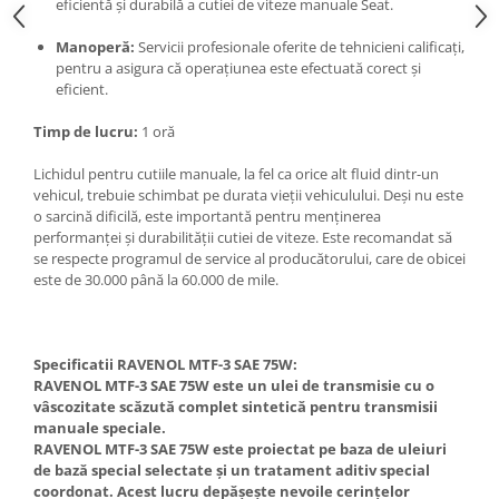
eficientă și durabilă a cutiei de viteze manuale Seat.
Manoperă:
Servicii profesionale oferite de tehnicieni calificați,
pentru a asigura că operațiunea este efectuată corect și
eficient.
Timp de lucru:
1 oră
Lichidul pentru cutiile manuale, la fel ca orice alt fluid dintr-un
vehicul, trebuie schimbat pe durata vieții vehiculului. Deși nu este
o sarcină dificilă, este importantă pentru menținerea
performanței și durabilității cutiei de viteze. Este recomandat să
se respecte programul de service al producătorului, care de obicei
este de 30.000 până la 60.000 de mile.
Specificatii RAVENOL MTF-3 SAE 75W:
RAVENOL MTF-3 SAE 75W este un ulei de transmisie cu o
vâscozitate scăzută complet sintetică pentru transmisii
manuale speciale.
RAVENOL MTF-3 SAE 75W este proiectat pe baza de uleiuri
de bază special selectate și un tratament aditiv special
coordonat. Acest lucru depășește nevoile cerințelor