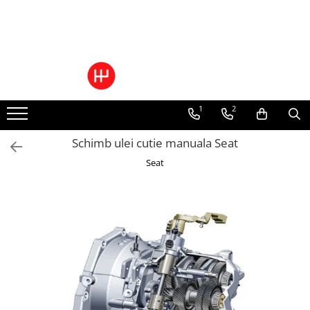
Toate Produsele
Pachete Cutie Automata
Pachete Cutie Manuala
1
2
Pachete Grup Diferential
Reparatii convertizoare de cuplu
Schimb ulei cutie manuala Seat
Climatizare Auto
Seat
Piese cutii de viteze automata
Ulei/lubrifianti
Ulei cutie automata
Filtre cutii automate