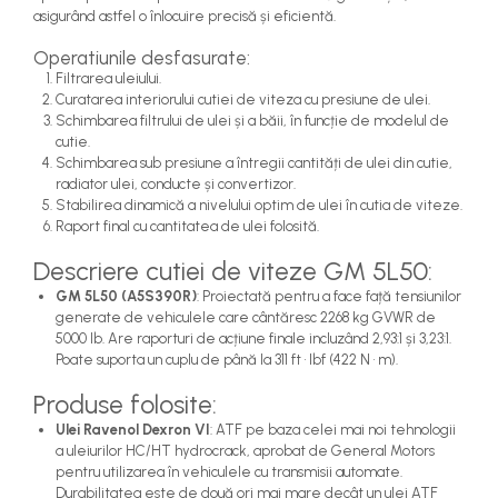
asigurând astfel o înlocuire precisă și eficientă.
Operatiunile desfasurate:
Filtrarea uleiului.
Curatarea interiorului cutiei de viteza cu presiune de ulei.
Schimbarea filtrului de ulei și a băii, în funcție de modelul de
cutie.
Schimbarea sub presiune a întregii cantități de ulei din cutie,
radiator ulei, conducte și convertizor.
Stabilirea dinamică a nivelului optim de ulei în cutia de viteze.
Raport final cu cantitatea de ulei folosită.
Descriere cutiei de viteze GM 5L50:
GM 5L50 (A5S390R)
: Proiectată pentru a face față tensiunilor
generate de vehiculele care cântăresc 2268 kg GVWR de
5000 lb. Are raporturi de acțiune finale incluzând 2,93:1 și 3,23:1.
Poate suporta un cuplu de până la 311 ft • lbf (422 N • m).
Produse folosite:
Ulei Ravenol Dexron VI
: ATF pe baza celei mai noi tehnologii
a uleiurilor HC/HT hydrocrack, aprobat de General Motors
pentru utilizarea în vehiculele cu transmisii automate.
Durabilitatea este de două ori mai mare decât un ulei ATF