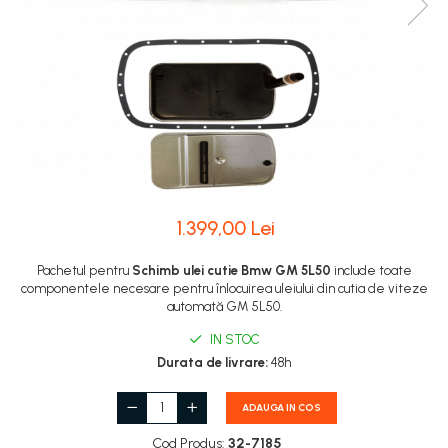
1.399,00 Lei
Pachetul pentru
Schimb ulei cutie Bmw GM 5L50
include toate
componentele necesare pentru înlocuirea uleiului din cutia de viteze
automată GM 5L50.
IN STOC
Durata de livrare:
48h
ADAUGA IN COS
Cod Produs:
32-7185