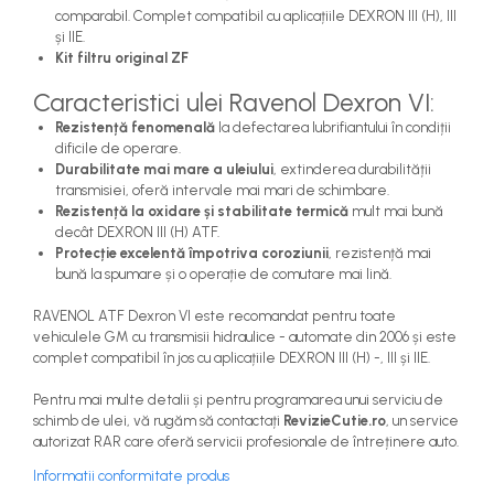
comparabil. Complet compatibil cu aplicațiile DEXRON III (H), III
și IIE.
Kit filtru original ZF
Caracteristici ulei Ravenol Dexron VI:
Rezistență fenomenală
la defectarea lubrifiantului în condiții
dificile de operare.
Durabilitate mai mare a uleiului
, extinderea durabilității
transmisiei, oferă intervale mai mari de schimbare.
Rezistență la oxidare și stabilitate termică
mult mai bună
decât DEXRON III (H) ATF.
Protecție excelentă împotriva coroziunii
, rezistență mai
bună la spumare și o operație de comutare mai lină.
RAVENOL ATF Dexron VI este recomandat pentru toate
vehiculele GM cu transmisii hidraulice - automate din 2006 și este
complet compatibil în jos cu aplicațiile DEXRON III (H) -, III și IIE.
Pentru mai multe detalii și pentru programarea unui serviciu de
schimb de ulei, vă rugăm să contactați
RevizieCutie.ro
, un service
autorizat RAR care oferă servicii profesionale de întreținere auto.
Informatii conformitate produs