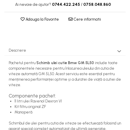
Ai nevoie de ajutor?
0744.422.245
/
0758.048.860
Adauga la Favorite
Cere informatii
Descriere
Pachetul pentru
Schimb ulei cutie Bmw GM 5L50
include toate
componentele necesare pentru înlocuirea uleiului din cutia de
viteze automată GM 5L50. Acest serviciu este esențial pentru
menținerea performanței optime și a duratei de viață a cutiei de
viteze.
Componente pachet:
11 litri ulei Ravenol Dexron VI
Kit filtru original ZF
Manoperă
Schimbul de ulei pentru cutia de viteze se efectuează folosind un
aparat special complet automatizat de ultimă generație,