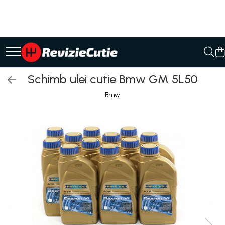
Ulei/lubrifianti
Ulei cutie automata
Filtre cutii automate
Schimb ulei cutie Bmw GM 5L50
Bmw