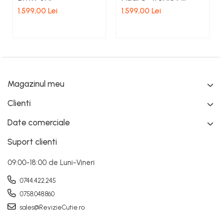
trepte 0CK 0CJ
1.599,00 Lei
1.599,00 Lei
Magazinul meu
Clienti
Date comerciale
Suport clienti
09:00-18:00 de Luni-Vineri
0744.422.245
0758.048.860
sales@RevizieCutie.ro