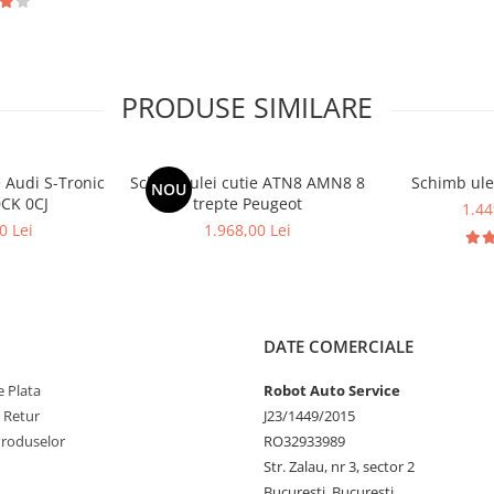
PRODUSE SIMILARE
e Audi S-Tronic
Schimb ulei cutie ATN8 AMN8 8
Schimb ule
NOU
0CK 0CJ
trepte Peugeot
1.44
0 Lei
1.968,00 Lei
DATE COMERCIALE
 Plata
Robot Auto Service
e Retur
J23/1449/2015
Produselor
RO32933989
Str. Zalau, nr 3, sector 2
Bucuresti, Bucuresti