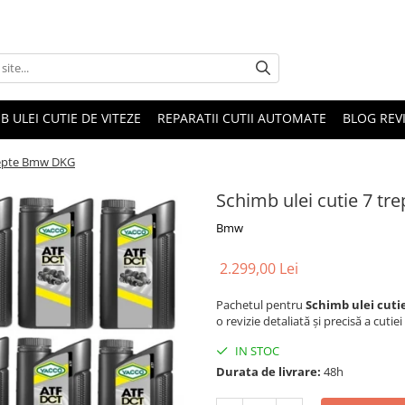
B ULEI CUTIE DE VITEZE
REPARATII CUTII AUTOMATE
BLOG REVI
trepte Bmw DKG
Schimb ulei cutie 7 t
Bmw
2.299,00 Lei
Pachetul pentru
Schimb ulei cut
o revizie detaliată și precisă a cutiei
IN STOC
Durata de livrare:
48h