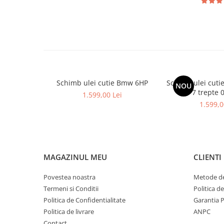
Schimb ulei cutie Bmw 6HP
Schimb ulei cuti
NOU
7 trepte 
1.599,00 Lei
1.599,0
MAGAZINUL MEU
CLIENTI
Povestea noastra
Metode de
Termeni si Conditii
Politica d
Politica de Confidentialitate
Garantia 
Politica de livrare
ANPC
Contact