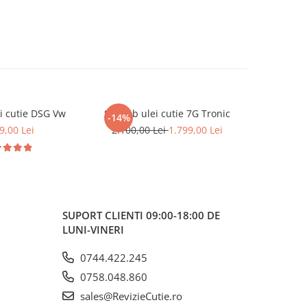
i cutie DSG Vw
Schimb ulei cutie 7G Tronic
Schimb u
-14%
9,00 Lei
2.100,00 Lei
1.799,00 Lei
2
SUPORT CLIENTI
09:00-18:00 DE
LUNI-VINERI
0744.422.245
0758.048.860
sales@RevizieCutie.ro