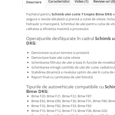
Caracteristici
Video
(1)
Review-uri
(0)
Descriere
Pachetul pentru
Schimb ulei cutie 7 trepte Bmw DKG
e
asigura o revizie detaliată și precisă a cutiei de viteze. Inclu
hidraulic și manoperă. Schimbul de ulei pentru cutia de vit
calitatea și eficiența maximă a procesului.
Operațiunile desfășurate în cadrul
Schimb u
DKG
:
Demontare scuturi termice si protectii
Demontare baie ulei cutie viteze
Schimbarea filtrului de ulei și baia în funcție de modelul
Schimbarea intregii cantități de ulei din cutie, radiatoru
Stabilirea dinamică a nivelului optim de ulei în cutia de 
Raport final cu cantitatea de ulei folosită.
Tipurile de autovehicule compatibile cu
Schi
Bmw DKG
:
Bmw F20, Bmw F21, Bmw F22, Bmw F87
Bmw E92, Bmw E90, Bmw F30, Bmw F31, Bmw F80, Bmw
Bmw F32, Bmw F82, Bmw F33, Bmw F83
Bmw F10, Bmw F12, Bmw F13, Bmw F06, Bmw G32