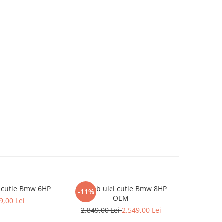
 cutie Bmw 6HP
Schimb ulei cutie Bmw 8HP
Schimb u
-11%
OEM
9,00 Lei
2.849,00 Lei
2.549,00 Lei
1