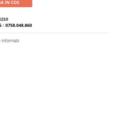
A IN COS
3259
5
/
0758.048.860
informatii