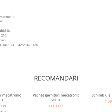
lkswagen);
S2;
bishi);
0 214/
75W)
OT 341/ BOT 342A/ BOT 450
RECOMANDARI
ri mecatronic
Pachet garnituri mecatronic
Schimb ulei
19
6HP26
1.59
 Lei
990,00 Lei