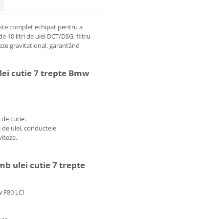
ste complet echipat pentru a
de 10 litri de ulei DCT/DSG, filtru
eze gravitational, garantând
lei cutie 7 trepte Bmw
 de cutie.
l de ulei, conductele
viteze.
mb ulei cutie 7 trepte
 F80 LCI