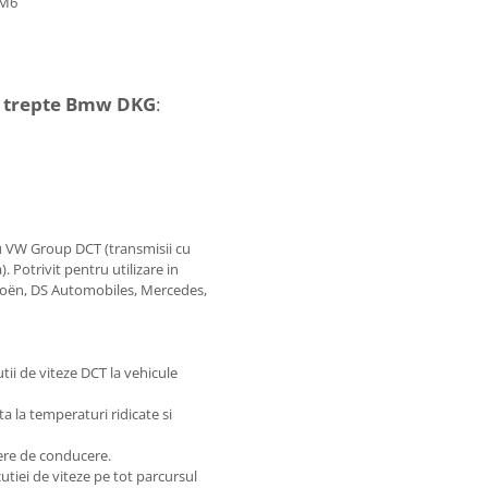
 M6
 7 trepte Bmw DKG
:
ru VW Group DCT (transmisii cu
. Potrivit pentru utilizare in
troën, DS Automobiles, Mercedes,
utii de viteze DCT la vehicule
ta la temperaturi ridicate si
vere de conducere.
tiei de viteze pe tot parcursul