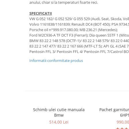
anului, chiar si la temperaturi foarte reci.
SPECIFICATII
VW G 052 182/ G 052 529/ G 055 529 (Audi, Seat, Skoda, Vo
Volvo 1161838/1161839; Renault DC4 (BOT 450); PSA 9734.
Porsche oil n°999.917.080.00; MB 236.21 (Mercedes);
Ford M2C936-A TF DCT F3 (Ferrari); Dia queen SSTF 1 (Mitsu
BMW 83 22 2 148 578 (DCTF-1)/ 83 22 2 148 579/ 83 22 0 44
83 22 2 147 477/ 83 22 2 167 666 (MTF-LT 5); API GL 4 (SAE 
Pentosin FFL 3/ Pentosin FFL 4/ Pentosin FFL 7/Castrol B
Informatii conformitate produs
Schimb ulei cutie manuala
Pachet garnitu
Bmw
6HP
514,00 Lei
990,00