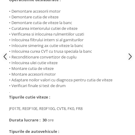
• Demontare accesorii motor
• Demontare cutia de viteze
• Demontare cutia de viteze la banc
• Curatarea interiorului cutiei de viteze
• Verificarea si inlocuirea rulmentiilor uzati
• Inlocuirea filtrului intern si al garniturilor
• Inlocuire simering ax cutie viteze la banc
• Inlocuirea curea CVT cu trusa speciala la banc
• Reconditionare convertizor de cuplu
• Inlocuirea ulei cutie viteze
• Montare cutia de viteze
• Montare accesorii motor
• Adaptare noilor valori cu diagnoza pentru cutia de viteze
• Verificari finale si test de drum
.
Tipurile cutie viteze :
JF017E, RE0F10E, RE0F10G, CVT8, FK0, FR8
Durata lucrare : 30
ore
Tipurile de autovehicule :