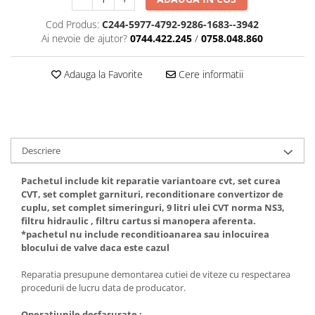
Cod Produs:
C244-5977-4792-9286-1683--3942
Ai nevoie de ajutor?
0744.422.245
/
0758.048.860
Adauga la Favorite
Cere informatii
Descriere
Pachetul include kit reparatie variantoare cvt, set curea
CVT, set complet garnituri, reconditionare convertizor de
cuplu, set complet simeringuri, 9 litri ulei CVT norma NS3,
filtru hidraulic , filtru cartus si manopera aferenta.
*pachetul nu include reconditioanarea sau inlocuirea
blocului de valve daca este cazul
Reparatia presupune demontarea cutiei de viteze cu respectarea
procedurii de lucru data de producator.
Operatiunile desfasurate :