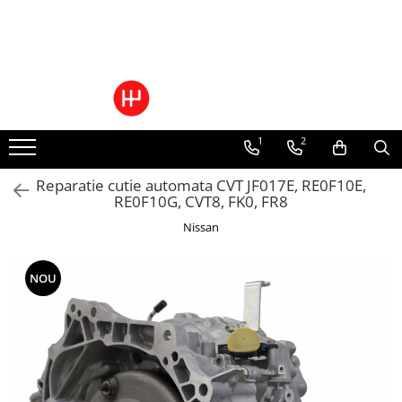
Ulei/lubrifianti
Ulei cutie automata
Filtre cutii automate
1
2
Reparatie cutie automata CVT JF017E, RE0F10E,
RE0F10G, CVT8, FK0, FR8
Nissan
NOU