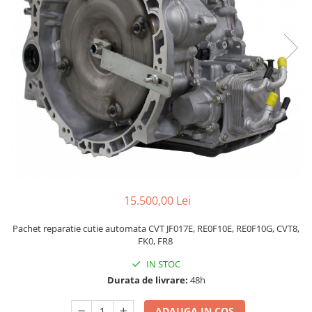
15.500,00 Lei
Pachet reparatie cutie automata CVT JF017E, RE0F10E, RE0F10G, CVT8,
FK0, FR8
IN STOC
Durata de livrare:
48h
ADAUGA IN COS