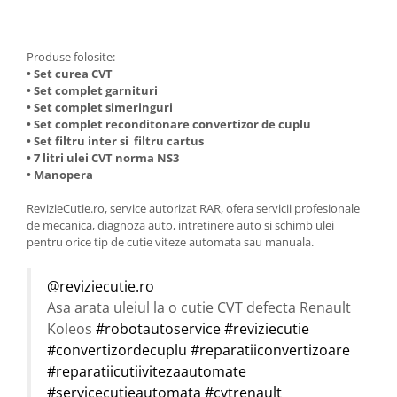
Produse folosite:
• Set curea CVT
• Set complet garnituri
• Set complet simeringuri
• Set complet reconditonare convertizor de cuplu
• Set filtru inter si filtru cartus
• 7 litri ulei CVT norma NS3
• Manopera
RevizieCutie.ro, service autorizat RAR, ofera servicii profesionale
de mecanica, diagnoza auto, intretinere auto si schimb ulei
pentru orice tip de cutie viteze automata sau manuala.
@reviziecutie.ro
Asa arata uleiul la o cutie CVT defecta Renault
Koleos
#robotautoservice
#reviziecutie
#convertizordecuplu
#reparatiiconvertizoare
#reparatiicutiivitezaautomate
#servicecutieautomata
#cvtrenault