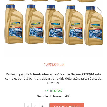
1.499,00 Lei
Pachetul pentru
Schimb ulei cutie 6 trepte Nissan RE6F01A
este
complet echipat pentru a asigura o revizie detaliată și precisă a cutiei
de viteze.
IN STOC
Durata de livrare:
48h
ADAUGA IN COS