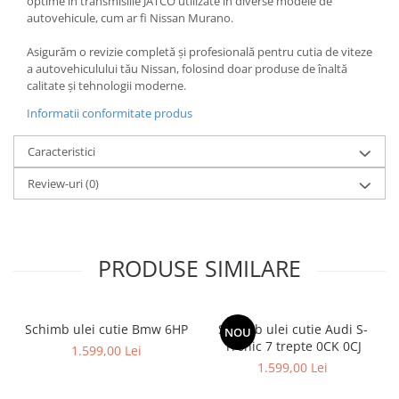
optime în transmisiile JATCO utilizate în diverse modele de
autovehicule, cum ar fi Nissan Murano.
Asigurăm o revizie completă și profesională pentru cutia de viteze
a autovehiculului tău Nissan, folosind doar produse de înaltă
calitate și tehnologii moderne.
Informatii conformitate produs
Caracteristici
Review-uri
(0)
PRODUSE SIMILARE
Schimb ulei cutie Bmw 6HP
Schimb ulei cutie Audi S-
NOU
Tronic 7 trepte 0CK 0CJ
1.599,00 Lei
1.599,00 Lei