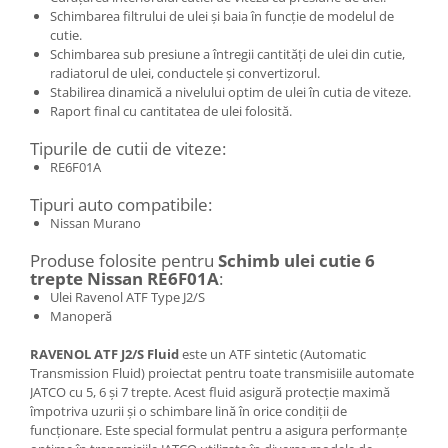
Schimbarea filtrului de ulei și baia în funcție de modelul de
cutie.
Schimbarea sub presiune a întregii cantități de ulei din cutie,
radiatorul de ulei, conductele și convertizorul.
Stabilirea dinamică a nivelului optim de ulei în cutia de viteze.
Raport final cu cantitatea de ulei folosită.
Tipurile de cutii de viteze:
RE6F01A
Tipuri auto compatibile:
Nissan Murano
Produse folosite pentru
Schimb ulei cutie 6
trepte Nissan RE6F01A
:
Ulei Ravenol ATF Type J2/S
Manoperă
RAVENOL ATF J2/S Fluid
este un ATF sintetic (Automatic
Transmission Fluid) proiectat pentru toate transmisiile automate
JATCO cu 5, 6 și 7 trepte. Acest fluid asigură protecție maximă
împotriva uzurii și o schimbare lină în orice condiții de
funcționare. Este special formulat pentru a asigura performanțe