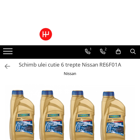
Ulei/lubrifianti
Ulei cutie automata
Filtre cutii automate
1
2
Schimb ulei cutie 6 trepte Nissan RE6F01A
Nissan