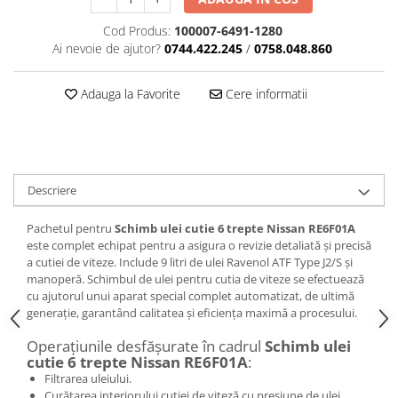
Cod Produs:
100007-6491-1280
Ai nevoie de ajutor?
0744.422.245
/
0758.048.860
Adauga la Favorite
Cere informatii
Descriere
Pachetul pentru
Schimb ulei cutie 6 trepte Nissan RE6F01A
este complet echipat pentru a asigura o revizie detaliată și precisă
a cutiei de viteze. Include 9 litri de ulei Ravenol ATF Type J2/S și
manoperă. Schimbul de ulei pentru cutia de viteze se efectuează
cu ajutorul unui aparat special complet automatizat, de ultimă
generație, garantând calitatea și eficiența maximă a procesului.
Operațiunile desfășurate în cadrul
Schimb ulei
cutie 6 trepte Nissan RE6F01A
:
Filtrarea uleiului.
Curățarea interiorului cutiei de viteză cu presiune de ulei.