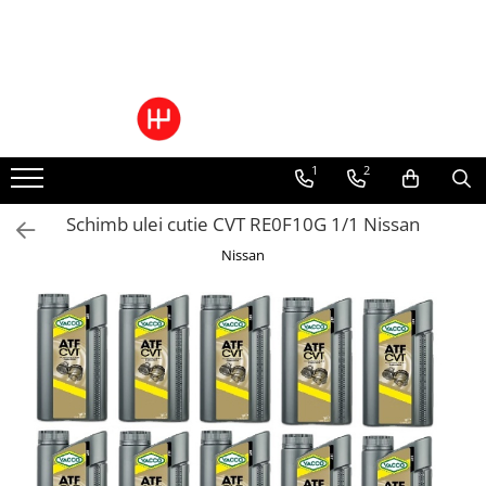
Ulei/lubrifianti
Ulei cutie automata
Filtre cutii automate
1
2
Schimb ulei cutie CVT RE0F10G 1/1 Nissan
Nissan