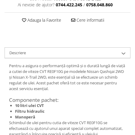
Ai nevoie de ajutor?
0744.422.245
/
0758.048.860
Adauga la Favorite
Cere informatii
Descriere
Pentru a asigura o performanță optimă și o durată lungă de viață
a cutiei de viteze CVT RE0F10G pe modelele Nissan Qashqai 2WD
și Nissan X-Trail 2WD, este esențial să se efectueze un schimb
regulat de ulei. Acest pachet oferă tot ce este necesar pentru
acest serviciu esențial.
Componente pachet:
10 litri ulei CVT
Filtru hidraulic
Manoperă
Schimbul de ulei pentru cutia de viteze CVT RE0F10G se
efectuează cu ajutorul unui aparat special complet automatizat,
garantând o înlocuire precisă și eficientă a uleiului.