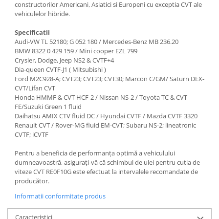
constructorilor Americani, Asiatici si Europeni cu exceptia CVT ale
vehiculelor hibride.
Specificatii
Audi-VW TL 52180; G 052 180 / Mercedes-Benz MB 236.20
BMW 8322 0 429 159 / Mini cooper EZL 799
Crysler, Dodge, Jeep NS2 & CVTF+4
Dia-queen CVTF-J1 ( Mitsubishi )
Ford M2C928-A; CVT23; CVT23; CVT30; Marcon C/GM/ Saturn DEX-
CVT/Lifan CVT
Honda HMMF & CVT HCF-2 / Nissan NS-2 / Toyota TC & CVT
FE/Suzuki Green 1 fluid
Daihatsu AMIX CTV fluid DC / Hyundai CVTF / Mazda CVTF 3320
Renault CVT / Rover-MG fluid EM-CVT; Subaru NS-2; lineatronic
CVTF; iCVTF
Pentru a beneficia de performanța optimă a vehiculului
dumneavoastră, asigurați-vă că schimbul de ulei pentru cutia de
viteze CVT RE0F10G este efectuat la intervalele recomandate de
producător.
Informatii conformitate produs
Caracteristici