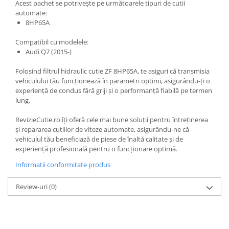
Acest pachet se potrivește pe următoarele tipuri de cutii
automate:
8HP65A
Compatibil cu modelele:
Audi Q7 (2015-)
Folosind filtrul hidraulic cutie ZF 8HP65A, te asiguri că transmisia
vehiculului tău funcționează în parametri optimi, asigurându-ți o
experiență de condus fără griji și o performanță fiabilă pe termen
lung.
RevizieCutie.ro îți oferă cele mai bune soluții pentru întreținerea
și repararea cutiilor de viteze automate, asigurându-ne că
vehiculul tău beneficiază de piese de înaltă calitate și de
experiență profesională pentru o funcționare optimă.
Informatii conformitate produs
Review-uri
(0)