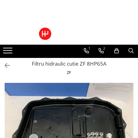
Ulei/lubrifianti
Ulei cutie automata
Filtre cutii automate
1
2
Filtru hidraulic cutie ZF 8HP65A
ZF